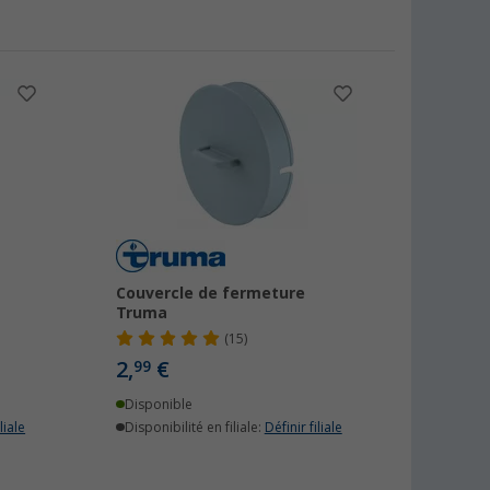
Couvercle de fermeture
Truma
(15)
2,
€
99
Disponible
liale
Disponibilité en filiale:
Définir filiale