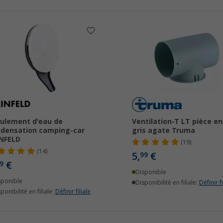
ulement d'eau de
Ventilation-T LT pièce en
densation camping-car
gris agate Truma
NFELD
(19)
(14)
5,
€
99
€
9
Disponible
sponible
Disponibilité en filiale:
Définir fi
ponibilité en filiale:
Définir filiale