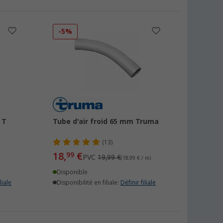
-5%
 T
Tube d'air froid 65 mm Truma
(13)
18,
€
99
PVC
19,99 €
(18,99 € / m)
Disponible
liale
Disponibilité en filiale:
Définir filiale