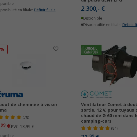
air pulsé GEN1 LPG
sponible
2.300,- €
ponibilité en filiale:
Définir filiale
Disponible
Disponibilité en filiale:
Définir fi
7%
out de cheminée à visser
Ventilateur Comet à dou
uma
sortie, 12 V, pour tuyaux d
chaud de Ø 60 mm dans l
(78)
camping-cars
,
€
99
PVC
13,99 €
(84)
sponible
99