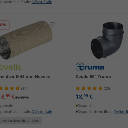
ponibilité en filiale:
Définir filiale
18%
ne d'air Ø 65 mm Novelis
Coude 90° Truma
(81)
(20)
8,
€
18,
€
99
99
10,99 €
sponible
Disponible
ponibilité en filiale:
Définir filiale
Disponibilité en filiale:
Définir fi
tres versions disponibles