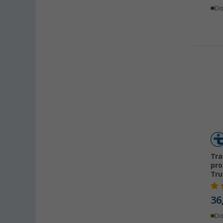
Dettingen unter Teck (36)
Dis
Dornbirn (AT) (27)
Eisenach (17)
Ellingen (17)
Erfurt (49)
Eriskirch (36)
Frankfurt am Main (29)
Freiburg (30)
Fulda (14)
Gera (23)
Gießen (31)
Grafenau (30)
Tra
pro
Göttingen (34)
Tr
Gütersloh (26)
Hamburg (36)
36
Hannover (33)
Di