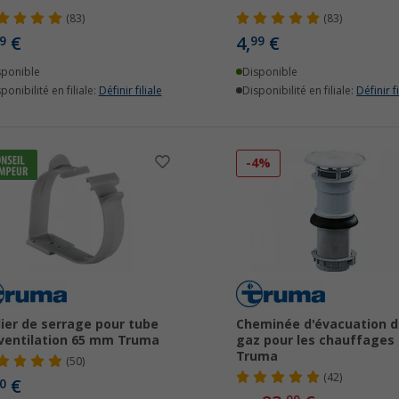
(83)
(83)
€
4,
€
9
99
sponible
Disponible
ponibilité en filiale:
Définir filiale
Disponibilité en filiale:
Définir fi
-4%
lier de serrage pour tube
Cheminée d'évacuation d
ventilation 65 mm Truma
gaz pour les chauffages
Truma
(50)
(42)
€
0