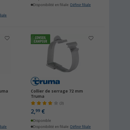
Disponibilité en filiale:
Définir filiale
liale
ruma
Collier de serrage 72 mm
Truma
(3)
2,
€
99
Disponible
liale
Disponibilité en filiale:
Définir filiale