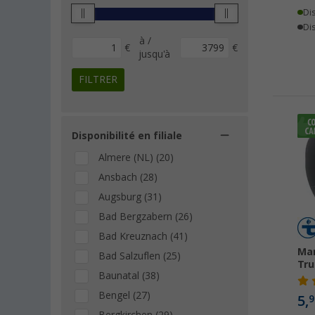
Di
Dis
à /
€
€
jusqu'à
FILTRER
Disponibilité en filiale
Almere (NL) (20)
Ansbach (28)
Augsburg (31)
Bad Bergzabern (26)
Bad Kreuznach (41)
Ma
Bad Salzuflen (25)
Tr
Baunatal (38)
Bengel (27)
5,
9