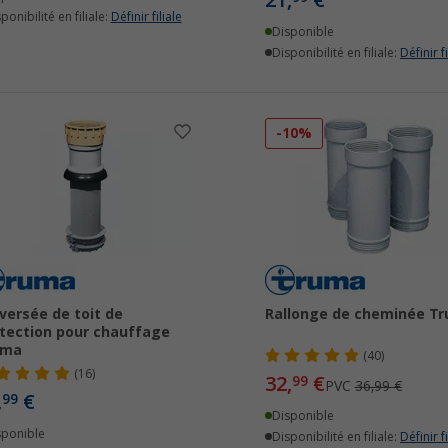
21,
€
ponibilité en filiale:
Définir filiale
Disponible
Disponibilité en filiale:
Définir fi
-10%
versée de toit de
Rallonge de cheminée T
tection pour chauffage
uma
(40)
(16)
32,
€
99
PVC
36,99 €
,
€
99
Disponible
sponible
Disponibilité en filiale:
Définir fi