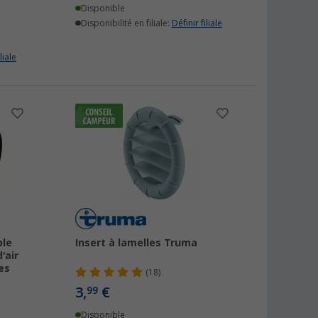
Disponible
Disponibilité en filiale:
Définir filiale
liale
ble
Insert à lamelles Truma
'air
es
(18)
3,
€
99
Disponible