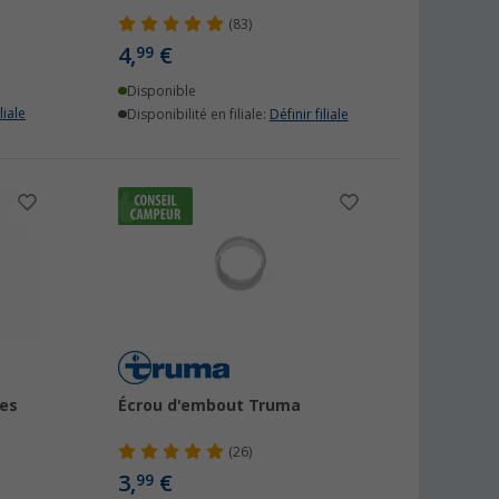
(83)
4,
€
99
Disponible
liale
Disponibilité en filiale:
Définir filiale
es
Écrou d'embout Truma
(26)
3,
€
99