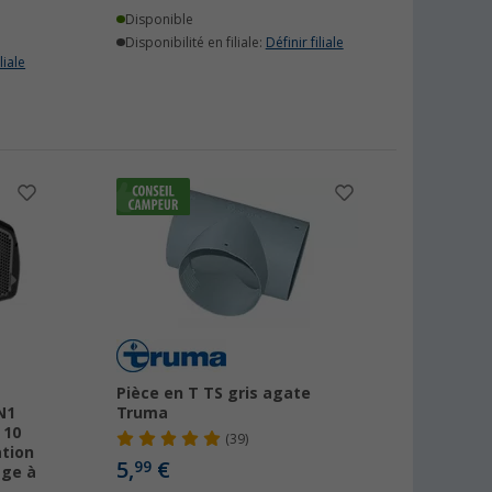
Disponible
Disponibilité en filiale:
Définir filiale
liale
Pièce en T TS gris agate
N1
Truma
 10
(39)
ation
5,
€
99
age à