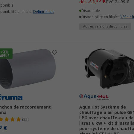
23,
€
90
dès
PVC
24,99 €
sponible
Disponible
ponibilité en filiale:
Définir filiale
Disponibilité en filiale:
Définir fi
Autres versions disponibles
nchon de raccordement
Aqua Hot Système de
uma
chauffage à air pulsé GE
LPG avec chauffe-eau de
(52)
litres 6 kW + kit d'install
€
9
pour système de chauff