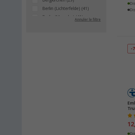
Bergkirchen (29)
Di
Berlin (Lichterfelde) (41)
Dis
Berlin (Marzahn) (41)
Annuler le filtre
Berlin (Tegel) (47)
Bielefeld (33)
Bindlach (23)
-
Bischofsheim (42)
Bocholt (30)
Bordeaux (FR) (25)
Braunschweig (37)
Buchholz (32)
Chartres (FR) (6)
Coburg / Dörfles-Esbach (22)
Emb
Tr
Cottbus (27)
Cuxhaven (28)
12
Deggendorf (36)
Di