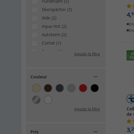
Pundmann (5)
Eberspächer (3)
4,
9
Alde (2)
Di
Aqua-Hot (2)
Dis
Autoterm (2)
Comet (1)
Ecomat (1)
Annuler le filtre
Lainfeld (1)
Couleur
Col
Annuler le filtre
de 
3,
2
Prix