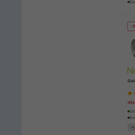
Heide (23)
Dis
Heidelberg (33)
Heiligenhafen (30)
Heiligenzimmern (50)
-
Herten (28)
Hooksiel (23)
Isny im Allgäu (33)
Kaiserslautern (37)
Kerpen (34)
Kesselsdorf (31)
Gai
Kiel (36)
Klagenfurt (31)
Klettgau / Erzingen (38)
dès
Kolbermoor (29)
Di
Leipzig - Wiedemar (27)
Dis
Leverkusen (33)
Au