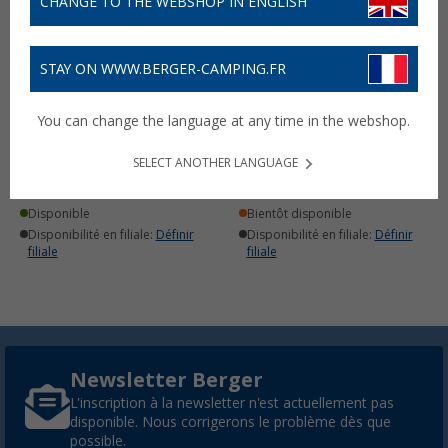
CHANGE TO THE WEBSHOP IN ENGLISH
STAY ON WWW.BERGER-CAMPING.FR
Plaque de gril pour
Cartouche de gaz 227 g
You can change the language at any time in the webshop.
réchaud de table Imex
Imex
(23)
(94)
SELECT ANOTHER LANGUAGE
12,
€
2,
€
99
99
PVC
17,99 €
(13,17 € / kg)
Disponible
Bientôt disponible
Disponibilité en filiale:
Définir
Disponibilité en filiale:
Définir
filiale
filiale
Newsletter Berger
L'inscription à la newsletter n'est actuellement pas
disponible. Nous corrigerons le problème dès que
possible.