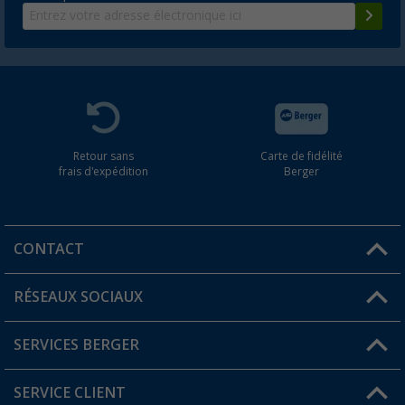
Retour sans
Carte de fidélité
frais d'expédition
Berger
CONTACT
RÉSEAUX SOCIAUX
Une question ?
SERVICES BERGER
Trouver une magasin
SERVICE CLIENT
Devenir revendeur