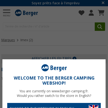
Soyez prêts face à l'imprévu
Marques
Imex
(2)
AFFICHER LES FILTRES
IMEX
WELCOME TO THE BERGER CAMPING
Trier par :
WEBSHOP!
You are currently on www.berger-camping.fr.
Would you rather switch to the store in English?
-27%