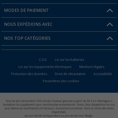
Mon compte
MODES DE PAIEMENT
FAQ et contact
Favoris
Informations sur l'expédition
NOUS EXPÉDIONS AVEC
Carte de fidélité Berger
Retour de marchandises
NOS TOP CATÉGORIES
Statut de la commande
Accessoires caravanes et camping-cars
Devenir revendeur
C.G.V.
Loi sur les batteries
Accessoires de cuisine de camping
Loi sur les équipements électriques
Mentions légales
Protection des données
Droit de rétractation
Accessibilité
Meubles de camping
Paramètres des cookies
Toilettes de camping
Batteries et chargeurs
Tous les prix s'entendent TVA incluse, livraison gratuite à partir de 50 € en Allemagne, à
l'exception du supplément pour marchandise encombrante. Sinon, frais d'expédition en sus.
sous réserve de modifications et d'erreurs. Illustrations similaires. Dans la limite des stocks
disponibles.
Les prix barrés correspondent au prix actuel chez Berger.