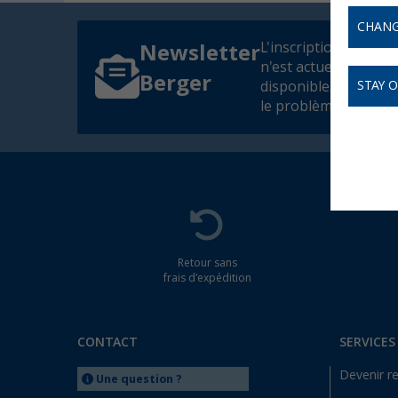
CHANG
L'inscription à la ne
Newsletter
n'est actuellement p
Berger
disponible. Nous co
STAY 
le problème dès que 
Retour sans
frais d'expédition
CONTACT
SERVICES
Devenir r
Une question ?