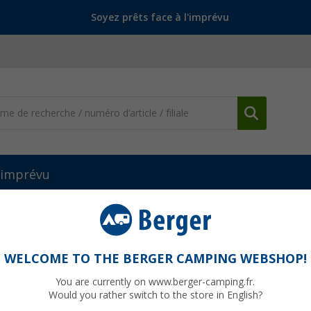
Soyez prêts face à l'imprévu
l'imprévu
WELCOME TO THE BERGER CAMPING WEBSHOP!
OCO
You are currently on www.berger-camping.fr.
Would you rather switch to the store in English?