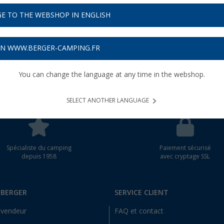
E TO THE WEBSHOP IN ENGLISH
wsletter
as
rrigerons
ON WWW.BERGER-CAMPING.FR
possible.
You can change the language at any time in the webshop.
SELECT ANOTHER LANGUAGE
Spécialiste du camping
Paiement sécurisé
depuis 1958
avec cryptage SSL
 BERGER
SERVICE CLIENT
evendeur
FAQ et contact