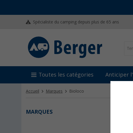
Spécialiste du camping depuis plus de 65 ans
Toutes les catégories
Anticiper 
Accueil
Marques
Bioloco
MARQUES
BIOL