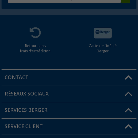
Retour sans
Carte de fidélité
frais d'expédition
Berger
CONTACT
RÉSEAUX SOCIAUX
Une question ?
SERVICES BERGER
Trouver une magasin
SERVICE CLIENT
Devenir revendeur