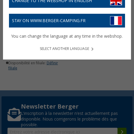
CHANGE TO THE WEBSHOP IN ENGLISH
STAY ON WWW.BERGER-CAMPING.FR
Sac 5 pièces Noaks
You can change the language at any time in the webshop.
13,
€
99
PVC
18,95 €
SELECT ANOTHER LANGUAGE
Disponible
Disponibilité en filiale:
Définir
filiale
Newsletter Berger
L'inscription à la newsletter n'est actuellement pas
disponible. Nous corrigerons le problème dès que
possible.