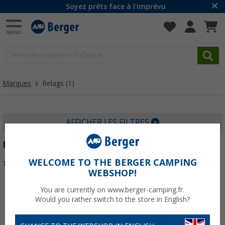
Soyez prêts face à l'imprévu
Marques
Relags
(1)
AFFICHER LES FILTRES
RELAGS
WELCOME TO THE BERGER CAMPING
Trier par :
WEBSHOP!
You are currently on www.berger-camping.fr.
Would you rather switch to the store in English?
-26%