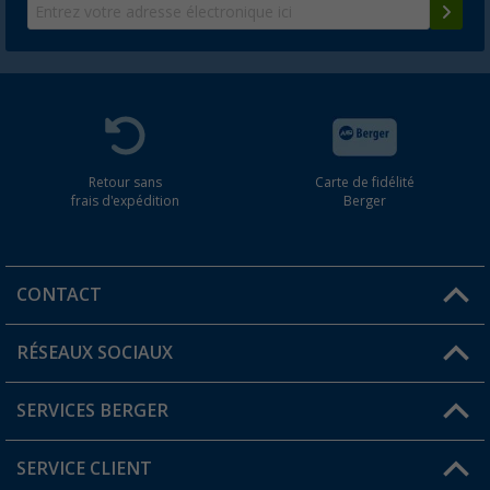
Retour sans
Carte de fidélité
frais d'expédition
Berger
CONTACT
RÉSEAUX SOCIAUX
Une question ?
SERVICES BERGER
Trouver une magasin
SERVICE CLIENT
Devenir revendeur