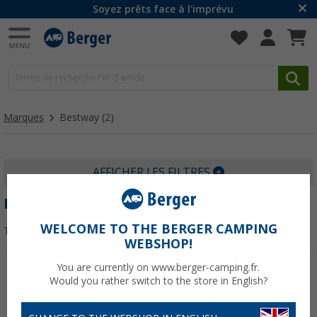
Soyez prêts face à l'imprévu
Marques
Bestway
(2)
AFFICHER LES FILTRES
BESTWAY
WELCOME TO THE BERGER CAMPING
Trier par :
WEBSHOP!
You are currently on www.berger-camping.fr.
Would you rather switch to the store in English?
-66%
-33%