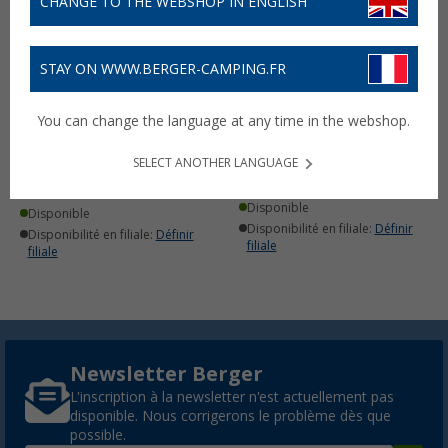
CHANGE TO THE WEBSHOP IN ENGLISH
STAY ON WWW.BERGER-CAMPING.FR
Pompe à pied 12,7 x 11,3 x
Bestway Hydro Force Set
You can change the language at any time in the webshop.
11 cm Air Step Bestway
de pagaies 2 pièces 124
cm
(6)
SELECT ANOTHER LANGUAGE
9,
€
99
1,
€
PVC
14,95 €
99
PVC
5,95 €
Disponible
Disponible
Disponibilité en filiale:
Définir
Disponibilité en filiale:
Définir
filiale
filiale
Newsletter Berger
L'inscription à la newsletter n'est actuellement pas
disponible. Nous corrigerons le problème dès que
possible.