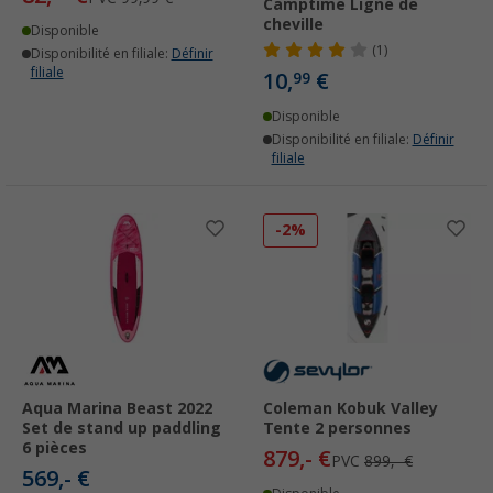
Camptime Ligne de
cheville
Disponible
(1)
Disponibilité en filiale:
Définir
filiale
10,
€
99
Disponible
Disponibilité en filiale:
Définir
filiale
-2%
Aqua Marina Beast 2022
Coleman Kobuk Valley
Set de stand up paddling
Tente 2 personnes
6 pièces
879,- €
PVC
899,- €
569,- €