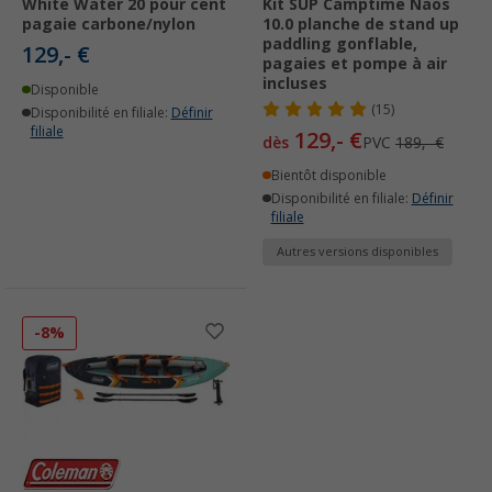
White Water 20 pour cent
Kit SUP Camptime Naos
pagaie carbone/nylon
10.0 planche de stand up
paddling gonflable,
129,- €
pagaies et pompe à air
incluses
Disponible
(15)
Disponibilité en filiale:
Définir
filiale
129,- €
dès
PVC
189,- €
Bientôt disponible
Disponibilité en filiale:
Définir
filiale
Autres versions disponibles
-8%