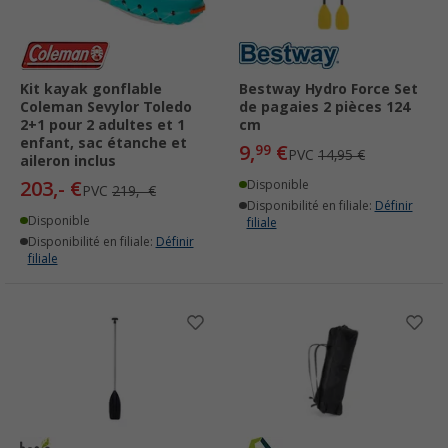
Kit kayak gonflable
Bestway Hydro Force Set
Coleman Sevylor Toledo
de pagaies 2 pièces 124
2+1 pour 2 adultes et 1
cm
enfant, sac étanche et
9,
€
99
PVC
14,95 €
aileron inclus
203,- €
Disponible
PVC
219,- €
Disponibilité en filiale:
Définir
Disponible
filiale
Disponibilité en filiale:
Définir
filiale