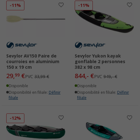
-11%
-11%
Sevylor AV150 Paire de
Sevylor Yukon kayak
courroies en aluminium
gonflable 2 personnes
150 x 19 cm
382 x 98 cm
29,
€
844,- €
99
PVC
33,99 €
PVC
949,- €
Disponible
Disponible
Disponibilité en filiale:
Définir
Disponibilité en filiale:
Définir
filiale
filiale
-12%