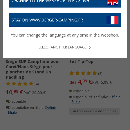
CHANGE TO THE WEBSHOP IN ENGLISH
-63%
-28%
STAY ON WWW.BERGER-CAMPING.FR
You can change the language at any time in the webshop.
SELECT ANOTHER LANGUAGE
Siège SUP Camptime pour
Set Tip-Top
Corvi/Naos Siège pour
planches de Stand Up
(8)
Paddling
4,
€
99
dès
PVC
6,99 €
(4)
10,
€
99
Disponible
PVC
29,99 €
Disponibilité en filiale:
Définir
Disponible
filiale
Disponibilité en filiale:
Définir
Autres versions disponibles
filiale