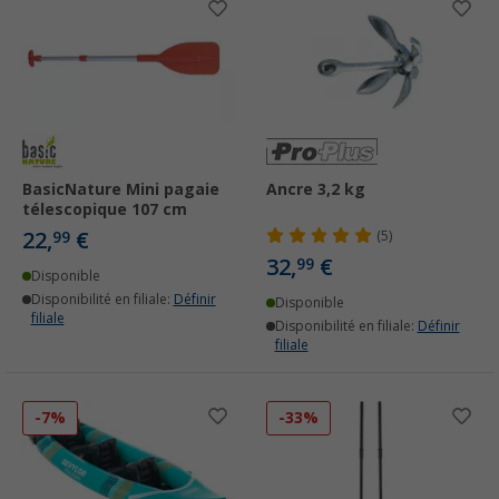
BasicNature Mini pagaie
Ancre 3,2 kg
télescopique 107 cm
22,
€
99
(5)
32,
€
99
Disponible
Disponibilité en filiale:
Définir
Disponible
filiale
Disponibilité en filiale:
Définir
filiale
-7%
-33%