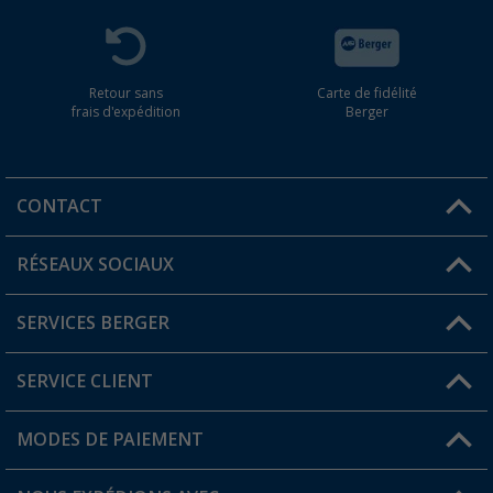
Retour sans
Carte de fidélité
frais d'expédition
Berger
CONTACT
RÉSEAUX SOCIAUX
Une question ?
SERVICES BERGER
Trouver une magasin
SERVICE CLIENT
Devenir revendeur
Mon compte
MODES DE PAIEMENT
FAQ et contact
Favoris
Informations sur l'expédition