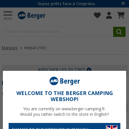
Soyez prêts face à l'imprévu
Marques
Mepal
(100)
AFFICHER LES FILTRES
MEPAL
WELCOME TO THE BERGER CAMPING
Trier par :
WEBSHOP!
Page 1 de 4
You are currently on www.berger-camping.fr.
Would you rather switch to the store in English?
-14%