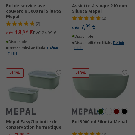
Bol de service avec
Assiette à soupe 210 mm
couvercle 5000 ml Silueta
Silueta Mepal
Mepal
(2)
(2)
7,
€
99
dès
18,
€
99
dès
PVC
24,99 €
Disponible
Disponible
Disponibilité en filiale:
Définir
filiale
Disponibilité en filiale:
Définir
filiale
-11%
-13%
Mepal EasyClip boîte de
Bol 3000 ml Silueta Mepal
conservation hermétique
99
(2)