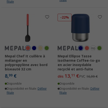
filiale
filiale
-22%
nordic
black
Mepal Chef It cuillère à
Mepal Ellipse Tasse
mélanger en
isotherme Coffee-to-go
polypropylène avec bord
en acier inoxydable
biseauté 32 cm
recyclé et anti-fuite
8,
€
13,
€
99
11
dès
PVC
16,99 €
Disponible
Disponible
Disponibilité en filiale:
Définir
Disponibilité en filiale:
Définir
filiale
filiale