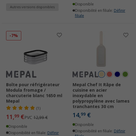
Disponible
Autres versions disponibles
Disponibilité en filiale:
Définir
filiale
-7%
Boîte pour réfrigérateur
Mepal Chef It Râpe de
Modula fromage /
cuisine en acier
charcuterie blanc 1650 ml
inoxydable en
Mepal
polypropylène avec lames
tranchantes 30 cm
(1)
14,
€
99
11,
€
99
PVC
12,99 €
Disponible
Disponible
Disponibilité en filiale:
Définir
Disponibilité en filiale:
Définir