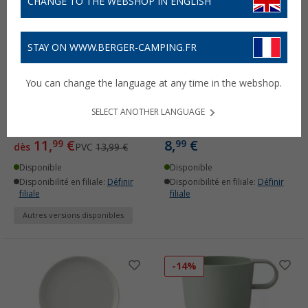
CHANGE TO THE WEBSHOP IN ENGLISH
STAY ON WWW.BERGER-CAMPING.FR
You can change the language at any time in the webshop.
Lunchpot Ellipse Mepal
Assiette à soupe 260 mm
Silueta Mepal
SELECT ANOTHER LANGUAGE
(2)
(2)
11,
€
8,
€
99
99
dès
PVC
13,99 €
Disponible
Disponible
Disponibilité en filiale:
Définir
Disponibilité en filiale:
Définir
filiale
filiale
Autres versions disponibles
-14%