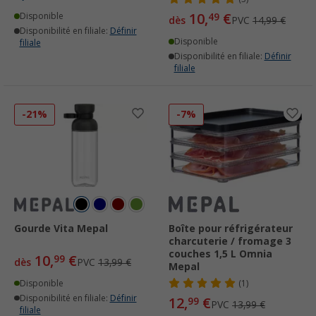
10,
€
Disponible
49
dès
PVC
14,99 €
Disponibilité en filiale:
Définir
Disponible
filiale
Disponibilité en filiale:
Définir
filiale
-21%
-7%
Gourde Vita Mepal
Boîte pour réfrigérateur
charcuterie / fromage 3
couches 1,5 L Omnia
10,
€
99
dès
PVC
13,99 €
Mepal
Disponible
(1)
Disponibilité en filiale:
Définir
12,
€
99
PVC
13,99 €
filiale