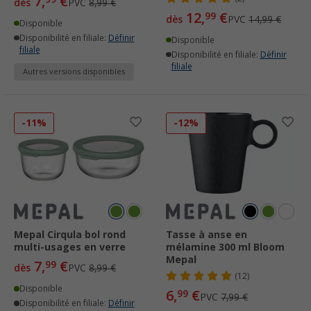
7,
€
dès
PVC
8,99 €
12,
€
99
dès
PVC
14,99 €
Disponible
Disponibilité en filiale:
Définir
Disponible
filiale
Disponibilité en filiale:
Définir
filiale
Autres versions disponibles
-11%
-12%
Mepal Cirqula bol rond
Tasse à anse en
multi-usages en verre
mélamine 300 ml Bloom
Mepal
7,
€
99
dès
PVC
8,99 €
(12)
Disponible
6,
€
99
PVC
7,99 €
Disponibilité en filiale:
Définir