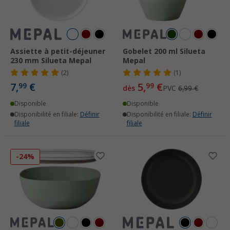
Assiette à petit-déjeuner
Gobelet 200 ml Silueta
230 mm Silueta Mepal
Mepal
(2)
(1)
7,
€
5,
€
99
99
dès
PVC
6,99 €
Disponible
Disponible
Disponibilité en filiale:
Définir
Disponibilité en filiale:
Définir
filiale
filiale
-24%