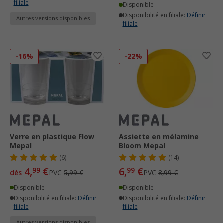
filiale
Disponible
Disponibilité en filiale:
Définir
Autres versions disponibles
filiale
-16%
-22%
Verre en plastique Flow
Assiette en mélamine
Mepal
Bloom Mepal
(6)
(14)
4,
€
6,
€
99
99
dès
PVC
5,99 €
PVC
8,99 €
Disponible
Disponible
Disponibilité en filiale:
Définir
Disponibilité en filiale:
Définir
filiale
filiale
Autres versions disponibles