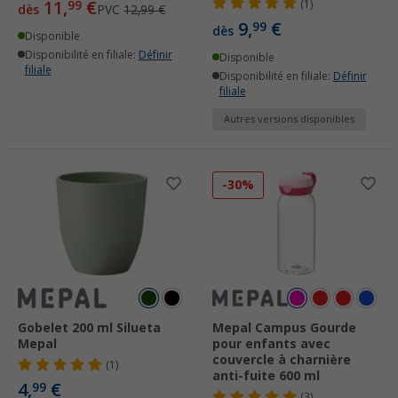
11,
€
99
(1)
dès
PVC
12,99 €
9,
€
99
dès
Disponible
Disponibilité en filiale:
Définir
Disponible
filiale
Disponibilité en filiale:
Définir
filiale
Autres versions disponibles
-30%
Gobelet 200 ml Silueta
Mepal Campus Gourde
Mepal
pour enfants avec
couvercle à charnière
(1)
anti-fuite 600 ml
4,
€
99
(3)