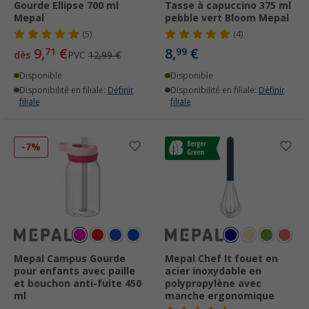
Gourde Ellipse 700 ml
Tasse à capuccino 375 ml
Mepal
pebble vert Bloom Mepal
(5)
(4)
9,
€
8,
€
71
99
dès
PVC
12,99 €
Disponible
Disponible
Disponibilité en filiale:
Définir
Disponibilité en filiale:
Définir
filiale
filiale
-7%
Mepal Campus Gourde
Mepal Chef It fouet en
pour enfants avec paille
acier inoxydable en
et bouchon anti-fuite 450
polypropylène avec
ml
manche ergonomique