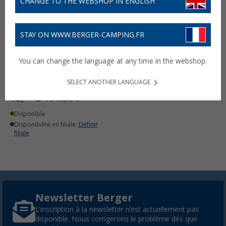
CHANGE TO THE WEBSHOP IN ENGLISH
STAY ON WWW.BERGER-CAMPING.FR
Housse de siège auto
You can change the language at any time in the webshop.
Maxxpro pour animaux de
compagnie 155 x 104 x 33
SELECT ANOTHER LANGUAGE
cm
15,
€
99
PVC
19,99 €
Disponible
Disponibilité en filiale:
Définir
filiale
Newsletter Berger
L'inscription à la newsletter n'est actuellement pas
disponible. Nous corrigerons le problème dès que