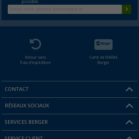
possible.
Retour sans
Carte de fidélité
frais d'expédition
Berger
CONTACT
RÉSEAUX SOCIAUX
Une question ?
SERVICES BERGER
Trouver une magasin
SERVICE CLIENT