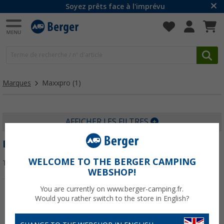
Soyez prêts face à l'imprévu
Marques
Maxxpro
(1)
AFFICHER LES FILTRES
MAXXPRO
WELCOME TO THE BERGER CAMPING
Trier par :
WEBSHOP!
You are currently on www.berger-camping.fr.
Would you rather switch to the store in English?
-20%