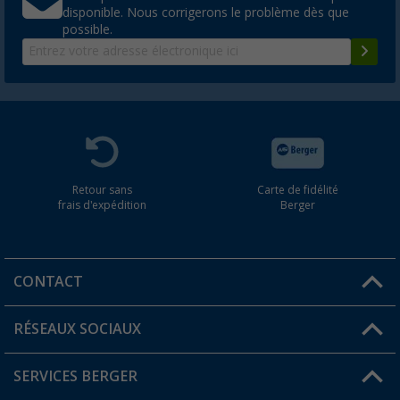
disponible. Nous corrigerons le problème dès que
possible.
Retour sans
Carte de fidélité
frais d'expédition
Berger
CONTACT
RÉSEAUX SOCIAUX
Une question ?
SERVICES BERGER
Trouver une magasin