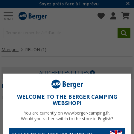
Soyez prêts face à l'imprévu
Marques
RELiON
(1)
AFFICHER LES FILTRES
RELION
WELCOME TO THE BERGER CAMPING
Trier par :
WEBSHOP!
You are currently on www.berger-camping.fr.
Would you rather switch to the store in English?