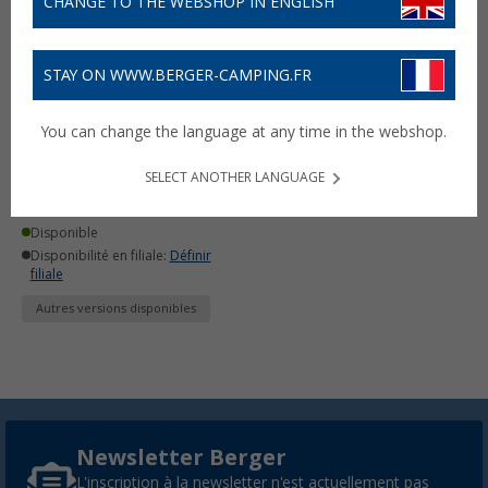
CHANGE TO THE WEBSHOP IN ENGLISH
STAY ON WWW.BERGER-CAMPING.FR
Batterie au lithium-ion 12
You can change the language at any time in the webshop.
V Relion
(1)
SELECT ANOTHER LANGUAGE
1.125,- €
dès
Disponible
Disponibilité en filiale:
Définir
filiale
Autres versions disponibles
Newsletter Berger
L'inscription à la newsletter n'est actuellement pas