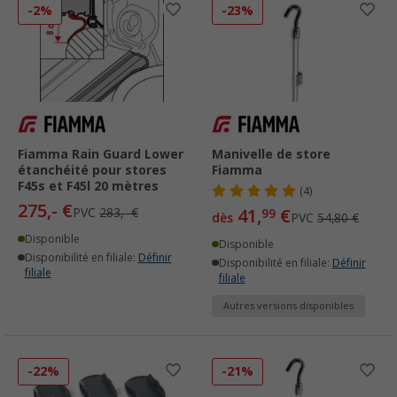
-2%
-23%
Fiamma Rain Guard Lower
Manivelle de store
étanchéité pour stores
Fiamma
F45s et F45l 20 mètres
(4)
275,- €
PVC
283,- €
41,
€
99
dès
PVC
54,80 €
Disponible
Disponible
Disponibilité en filiale:
Définir
Disponibilité en filiale:
Définir
filiale
filiale
Autres versions disponibles
-22%
-21%