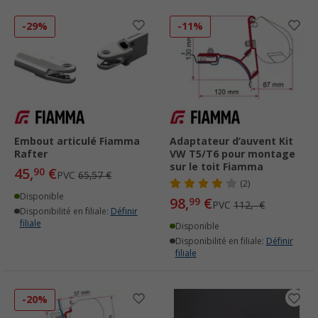
-29%
-11%
Embout articulé Fiamma
Adaptateur d’auvent Kit
Rafter
VW T5/T6 pour montage
sur le toit Fiamma
45,
€
90
PVC
65,57 €
(2)
Disponible
98,
€
99
PVC
112,- €
Disponibilité en filiale:
Définir
filiale
Disponible
Disponibilité en filiale:
Définir
filiale
-20%