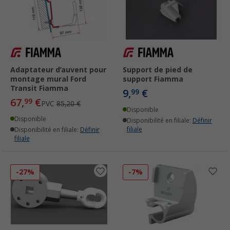
Adaptateur d’auvent pour
Support de pied de
montage mural Ford
support Fiamma
Transit Fiamma
9,
€
99
67,
€
99
PVC
85,20 €
Disponible
Disponible
Disponibilité en filiale:
Définir
filiale
Disponibilité en filiale:
Définir
filiale
-27%
-7%