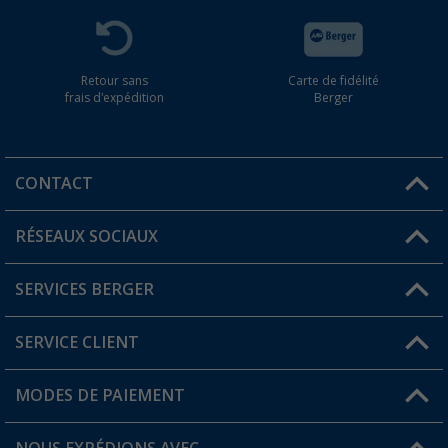
Retour sans
Carte de fidélité
frais d'expédition
Berger
CONTACT
RÉSEAUX SOCIAUX
Une question ?
SERVICES BERGER
Trouver une magasin
SERVICE CLIENT
Devenir revendeur
Mon compte
MODES DE PAIEMENT
FAQ et contact
Favoris
Informations sur l'expédition