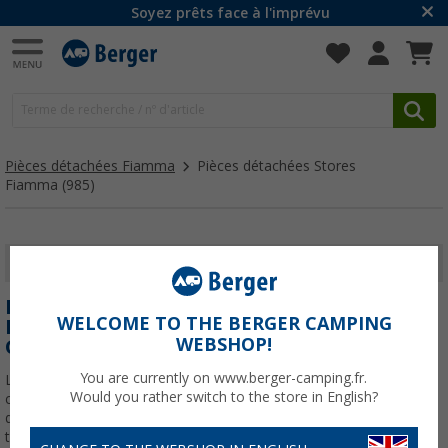
Soyez prêts face à l'imprévu
Pièces détachées Fiamma
Pièces détachées Stores
Fiamma
(985)
AFFICHER LES FILTRES
PIÈCES DÉTACHÉES POUR STORES FIAMMA :
WELCOME TO THE BERGER CAMPING
RÉPAREZ ET AMÉLIOREZ VOTRE STORE AVEC
WEBSHOP!
GARANTIE
You are currently on www.berger-camping.fr.
Les stores Fiamma restent une référence dans le monde du
Would you rather switch to the store in English?
camping, grâce à leur fiabilité, leur facilité d'utilisation et leur
durabilité. Cependant, une utilisation fréquente, le passage du
temps ou des situations imprévues peuvent
En savoir plus sur