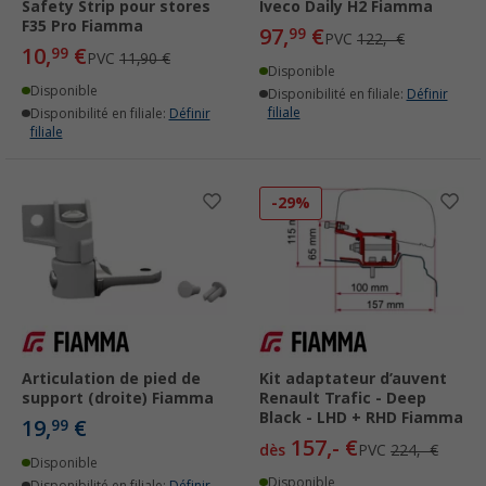
Safety Strip pour stores
Iveco Daily H2 Fiamma
F35 Pro Fiamma
97,
€
99
PVC
122,- €
10,
€
99
PVC
11,90 €
Disponible
Disponible
Disponibilité en filiale:
Définir
filiale
Disponibilité en filiale:
Définir
filiale
-29%
Articulation de pied de
Kit adaptateur d’auvent
support (droite) Fiamma
Renault Trafic - Deep
Black - LHD + RHD Fiamma
19,
€
99
157,- €
dès
PVC
224,- €
Disponible
Disponible
Disponibilité en filiale:
Définir