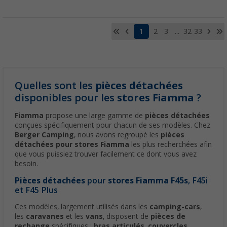
1
2
3
...
32
33
Quelles sont les
pièces détachées
disponibles pour les
stores Fiamma
?
Fiamma
propose une large gamme de
pièces détachées
conçues spécifiquement pour chacun de ses modèles. Chez
Berger Camping
, nous avons regroupé les
pièces
détachées pour stores Fiamma
les plus recherchées afin
que vous puissiez trouver facilement ce dont vous avez
besoin.
Pièces détachées
pour
stores Fiamma F45s
, F45i
et F45 Plus
Ces modèles, largement utilisés dans les
camping-cars
,
les
caravanes
et les
vans
, disposent de
pièces de
rechange
spécifiques :
bras articulés
,
couvercles