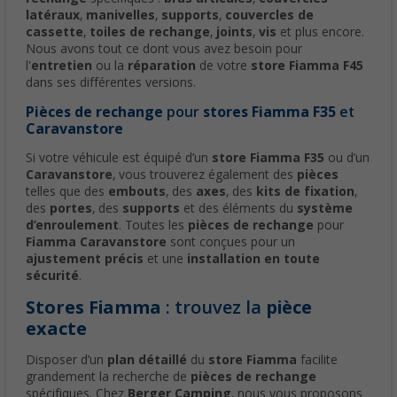
latéraux
,
manivelles
,
supports
,
couvercles de
cassette
,
toiles de rechange
,
joints
,
vis
et plus encore.
Nous avons tout ce dont vous avez besoin pour
l'
entretien
ou la
réparation
de votre
store Fiamma F45
dans ses différentes versions.
Pièces de rechange
pour
stores Fiamma F35
et
Caravanstore
Si votre véhicule est équipé d’un
store Fiamma F35
ou d’un
Caravanstore
, vous trouverez également des
pièces
telles que des
embouts
, des
axes
, des
kits de fixation
,
des
portes
, des
supports
et des éléments du
système
d’enroulement
. Toutes les
pièces de rechange
pour
Fiamma Caravanstore
sont conçues pour un
ajustement précis
et une
installation en toute
sécurité
.
Stores Fiamma
: trouvez la
pièce
exacte
Disposer d’un
plan détaillé
du
store Fiamma
facilite
grandement la recherche de
pièces de rechange
spécifiques. Chez
Berger Camping
, nous vous proposons