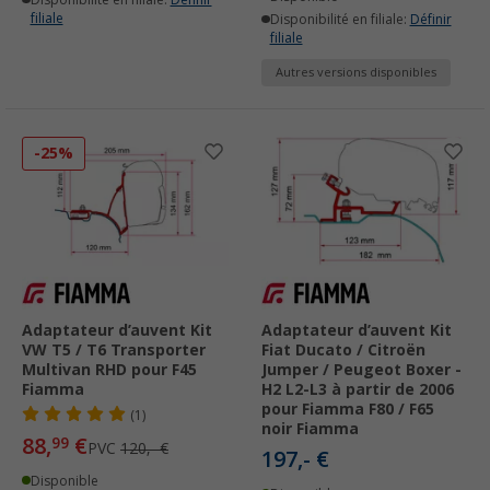
filiale
Disponibilité en filiale:
Définir
filiale
Autres versions disponibles
-25%
Adaptateur d’auvent Kit
Adaptateur d’auvent Kit
VW T5 / T6 Transporter
Fiat Ducato / Citroën
Multivan RHD pour F45
Jumper / Peugeot Boxer -
Fiamma
H2 L2-L3 à partir de 2006
pour Fiamma F80 / F65
(1)
noir Fiamma
88,
€
99
PVC
120,- €
197,- €
Disponible