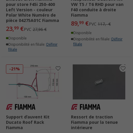
pour store F45i 250-400
VW T5 / T6 RHD pour van
Left Version - couleur
F40 conduite à droite
Polar White Numéro de
Fiamma
pièce 04275A01C Fiamma
89,
€
99
PVC
117,- €
23,
€
99
PVC
27,96 €
Disponible
Disponible
Disponibilité en filiale:
Définir
filiale
Disponibilité en filiale:
Définir
filiale
-21%
Support d’auvent Kit
Ressort de traction
Ducato Roof Rack
Fiamma pour la tenue
Fiamma
intérieure