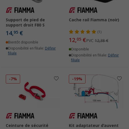
Support de pied de
Cache rail Fiamma (noir)
support droit F80 S
14,
€
95
(1)
12,
€
05
PVC
12,38 €
Bientôt disponible
Disponibilité en filiale:
Définir
Disponible
filiale
Disponibilité en filiale:
Définir
filiale
-7%
-19%
Ceinture de sécurité
Kit adaptateur d’auvent