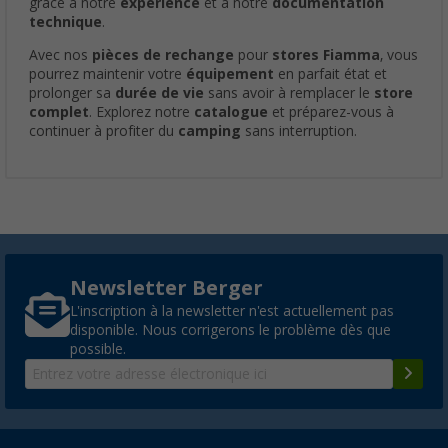
grâce à notre
expérience
et à notre
documentation
technique
.
Avec nos
pièces de rechange
pour
stores Fiamma
, vous
pourrez maintenir votre
équipement
en parfait état et
prolonger sa
durée de vie
sans avoir à remplacer le
store
complet
. Explorez notre
catalogue
et préparez-vous à
continuer à profiter du
camping
sans interruption.
Newsletter Berger
L'inscription à la newsletter n'est actuellement pas
disponible. Nous corrigerons le problème dès que
possible.