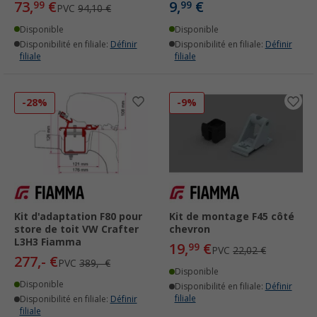
73,
€
9,
€
99
99
PVC
94,10 €
Disponible
Disponible
Disponibilité en filiale:
Définir
Disponibilité en filiale:
Définir
filiale
filiale
-28%
-9%
Kit d'adaptation F80 pour
Kit de montage F45 côté
store de toit VW Crafter
chevron
L3H3 Fiamma
19,
€
99
PVC
22,02 €
277,- €
PVC
389,- €
Disponible
Disponible
Disponibilité en filiale:
Définir
filiale
Disponibilité en filiale:
Définir
filiale