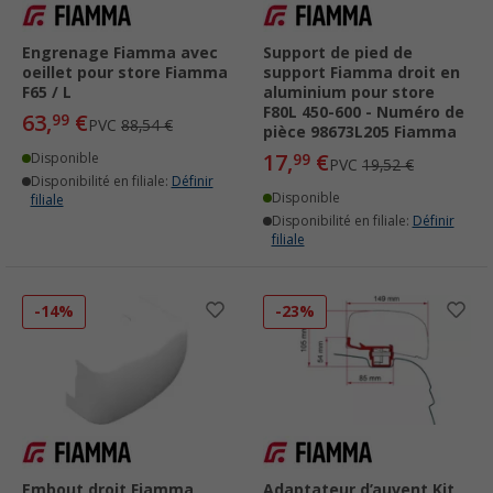
Engrenage Fiamma avec
Support de pied de
oeillet pour store Fiamma
support Fiamma droit en
F65 / L
aluminium pour store
F80L 450-600 - Numéro de
63,
€
99
PVC
88,54 €
pièce 98673L205 Fiamma
17,
€
Disponible
99
PVC
19,52 €
Disponibilité en filiale:
Définir
Disponible
filiale
Disponibilité en filiale:
Définir
filiale
-14%
-23%
Embout droit Fiamma
Adaptateur d’auvent Kit