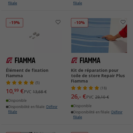
filiale
filiale
-19%
-10%
Élément de fixation
Kit de réparation pour
Fiamma
toile de store Repair Plus
Fiamma
(5)
(18)
10,
€
99
PVC
13,68 €
26,- €
PVC
29,10 €
Disponible
Disponible
Disponibilité en filiale:
Définir
filiale
Disponibilité en filiale:
Définir
filiale