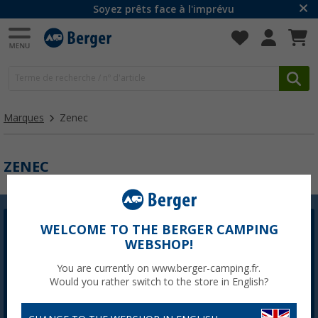
Soyez prêts face à l'imprévu
Marques
Zenec
ZENEC
WELCOME TO THE BERGER CAMPING
Newsletter Berger
WEBSHOP!
L'inscription à la newsletter n'est actuellement pas
disponible. Nous corrigerons le problème dès que
You are currently on www.berger-camping.fr.
possible.
Would you rather switch to the store in English?