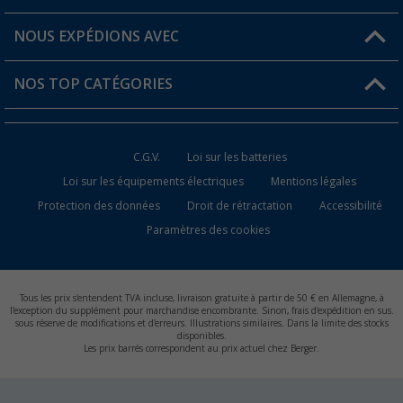
Favoris
Informations sur l'expédition
NOUS EXPÉDIONS AVEC
Carte de fidélité Berger
Retour de marchandises
NOS TOP CATÉGORIES
Statut de la commande
Accessoires caravanes et camping-cars
Devenir revendeur
C.G.V.
Loi sur les batteries
Accessoires de cuisine de camping
Loi sur les équipements électriques
Mentions légales
Protection des données
Droit de rétractation
Accessibilité
Meubles de camping
Paramètres des cookies
Toilettes de camping
Batteries et chargeurs
Tous les prix s'entendent TVA incluse, livraison gratuite à partir de 50 € en Allemagne, à
l'exception du supplément pour marchandise encombrante. Sinon, frais d'expédition en sus.
sous réserve de modifications et d'erreurs. Illustrations similaires. Dans la limite des stocks
disponibles.
Les prix barrés correspondent au prix actuel chez Berger.