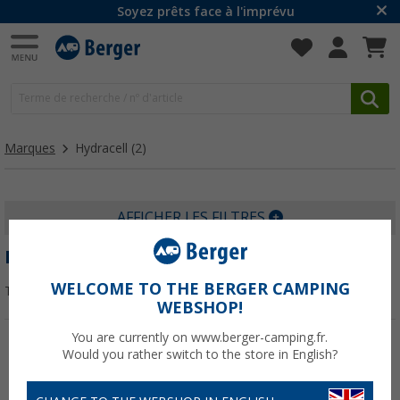
Soyez prêts face à l'imprévu
Marques
Hydracell
(2)
AFFICHER LES FILTRES
HYDRACELL
WELCOME TO THE BERGER CAMPING
Trier par :
WEBSHOP!
You are currently on www.berger-camping.fr.
Would you rather switch to the store in English?
-7%