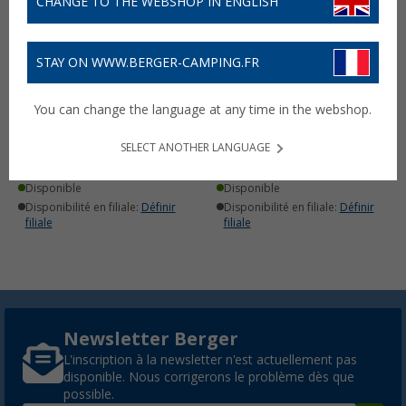
CHANGE TO THE WEBSHOP IN ENGLISH
STAY ON WWW.BERGER-CAMPING.FR
TC2D cellule d'énergie
Cellules d'énergie pour
You can change the language at any time in the webshop.
pour AquaPro + Shark
lampe de poche AquaTac
HydraCell
2 pièces HC1D HydraCell
SELECT ANOTHER LANGUAGE
22,
€
13,
€
99
99
PVC
24,90 €
Disponible
Disponible
Disponibilité en filiale:
Définir
Disponibilité en filiale:
Définir
filiale
filiale
Newsletter Berger
L'inscription à la newsletter n'est actuellement pas
disponible. Nous corrigerons le problème dès que
possible.