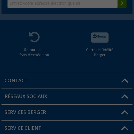
Retour sans
Carte de fidélité
frais d'expédition
Berger
CONTACT
RÉSEAUX SOCIAUX
Une question ?
SERVICES BERGER
Trouver une magasin
SERVICE CLIENT
Devenir revendeur