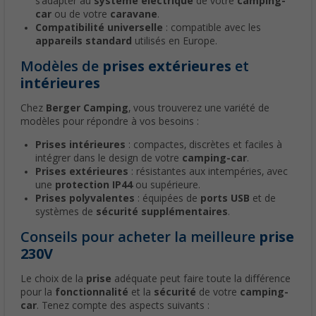
s'adapter au
système électrique
de votre
camping-
car
ou de votre
caravane
.
Compatibilité universelle
: compatible avec les
appareils standard
utilisés en Europe.
Modèles de
prises extérieures
et
intérieures
Chez
Berger Camping
, vous trouverez une variété de
modèles pour répondre à vos besoins :
Prises intérieures
: compactes, discrètes et faciles à
intégrer dans le design de votre
camping-car
.
Prises extérieures
: résistantes aux intempéries, avec
une
protection IP44
ou supérieure.
Prises polyvalentes
: équipées de
ports USB
et de
systèmes de
sécurité supplémentaires
.
Conseils pour acheter la meilleure
prise
230V
Le choix de la
prise
adéquate peut faire toute la différence
pour la
fonctionnalité
et la
sécurité
de votre
camping-
car
. Tenez compte des aspects suivants :