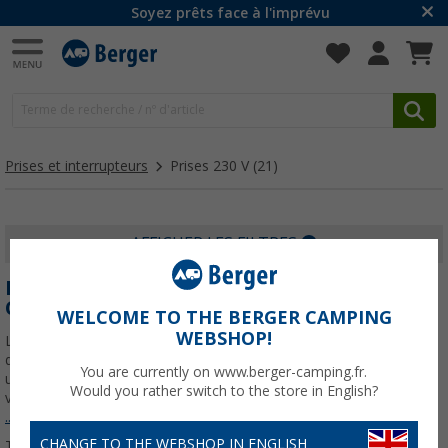
Soyez prêts face à l'imprévu
Prises et interrupteurs
Prises 230 V
(21)
AFFICHER LES FILTRES
PRISES DE COURANT 230V POUR CAMPING-
CARS, CARAVANES ET VANS
WELCOME TO THE BERGER CAMPING
WEBSHOP!
L' alimentation électrique est essentielle pour profiter du confort et
de la fonctionnalité lors de vos aventures. Les prises 230V restent
You are currently on www.berger-camping.fr.
une solution idéale pour les camping-cars, les caravanes et les
Would you rather switch to the store in English?
vans, vous permettant de brancher
En savoir plus sur
Prises 230 V
...
CHANGE TO THE WEBSHOP IN ENGLISH
Trier par :