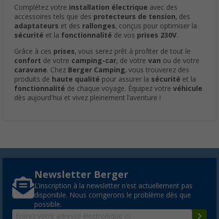
Complétez votre
installation électrique
avec des
accessoires tels que des
protecteurs de tension
, des
adaptateurs
et des
rallonges
, conçus pour optimiser la
sécurité
et la
fonctionnalité
de vos
prises 230V
.
Grâce à ces
prises
, vous serez prêt à profiter de tout le
confort
de votre
camping-car
, de votre
van
ou de votre
caravane
. Chez
Berger Camping
, vous trouverez des
produits de
haute qualité
pour assurer la
sécurité
et la
fonctionnalité
de chaque voyage. Équipez votre
véhicule
dès aujourd'hui et vivez pleinement l'aventure !
Newsletter Berger
L'inscription à la newsletter n'est actuellement pas
disponible. Nous corrigerons le problème dès que
possible.