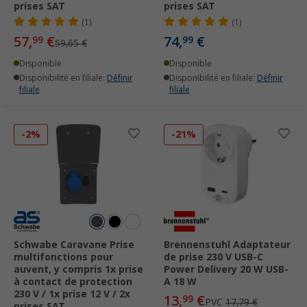
prises SAT
prises SAT
(1)
(1)
57,
€
74,
€
99
99
59,65 €
Disponible
Disponible
Disponibilité en filiale:
Définir
Disponibilité en filiale:
Définir
filiale
filiale
-2%
-21%
Schwabe Caravane Prise
Brennenstuhl Adaptateur
multifonctions pour
de prise 230 V USB-C
auvent, y compris 1x prise
Power Delivery 20 W USB-
à contact de protection
A 18 W
230 V / 1x prise 12 V / 2x
13,
€
99
PVC
17,79 €
prises SAT