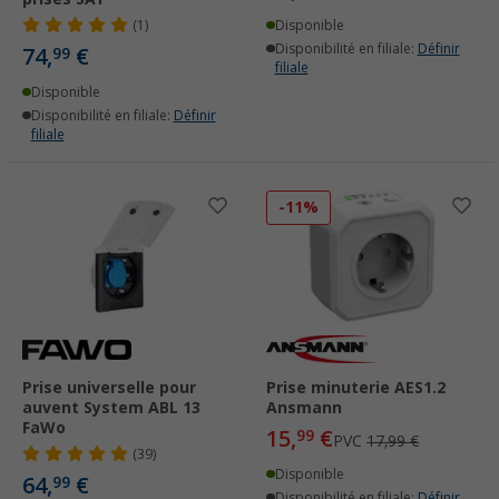
(1)
Disponible
Disponibilité en filiale:
Définir
74,
€
99
filiale
Disponible
Disponibilité en filiale:
Définir
filiale
-11%
Prise universelle pour
Prise minuterie AES1.2
auvent System ABL 13
Ansmann
FaWo
15,
€
99
PVC
17,99 €
(39)
Disponible
64,
€
99
Disponibilité en filiale:
Définir