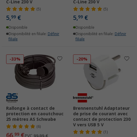
C-Line 230 V
C-Line 230 V
(5)
(5)
5,
€
5,
€
99
99
Disponible
Disponible
Disponibilité en filiale:
Définir
Disponibilité en filiale:
Définir
filiale
filiale
-33%
-20%
Rallonge à contact de
Brennenstuhl Adaptateur
protection en caoutchouc
de prise de courant avec
25 mètres AS Schwabe
contact de protection 230
V vers USB 5 V
(6)
(1)
66,
€
99
PVC
99,99 €