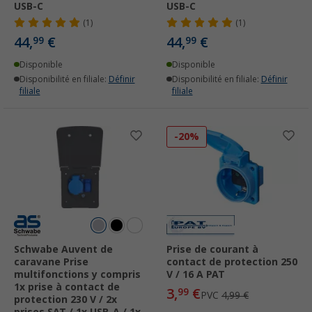
USB-C
USB-C
(1)
(1)
44,
€
44,
€
99
99
Disponible
Disponible
Disponibilité en filiale:
Définir
Disponibilité en filiale:
Définir
filiale
filiale
-20%
Schwabe Auvent de
Prise de courant à
caravane Prise
contact de protection 250
multifonctions y compris
V / 16 A PAT
1x prise à contact de
3,
€
99
PVC
4,99 €
protection 230 V / 2x
prises SAT / 1x USB-A / 1x