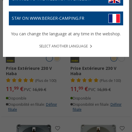
STAY ON WWW.BERGER-CAMPING.FR
-29%
-29%
You can change the language at any time in the webshop.
SELECT ANOTHER LANGUAGE
Prise Extérieure 230 V
Prise Extérieure 230 V
Haba
Haba
(
Plus de
100)
(
Plus de
100)
11,
€
11,
€
99
99
PVC
16,99 €
PVC
16,99 €
Disponible
Disponible
Disponibilité en filiale:
Définir
Disponibilité en filiale:
Définir
filiale
filiale