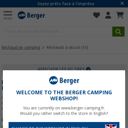
Soyez prêts face à l'imprévu
Réchaud de camping
Réchauds à alcool
(10)
AFFICHER LES FILTRES
RÉCHAUD À ALCOOL : LÉGER, EFFICACE ET
PARFAIT POUR LE CAMPING
WELCOME TO THE BERGER CAMPING
Le réchaud à alcool est une option idéale pour les amateurs de
WEBSHOP!
camping à la recherche d'une solution légère et efficace pour
You are currently on www.berger-camping.fr.
cuisiner en plein air. Avec un design compact et facile à transporter
Would you rather switch to the store in English?
, il est parfait pour ceux qui apprécient
En savoir plus sur
Réchauds
à alcool
...
Trier par :