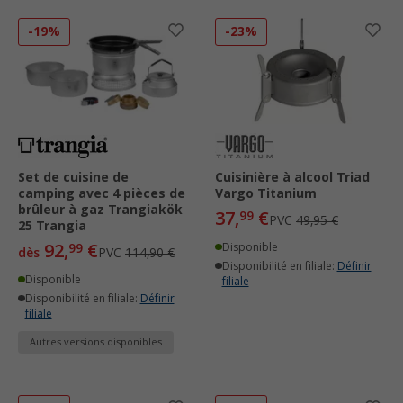
-19%
-23%
Set de cuisine de
Cuisinière à alcool Triad
camping avec 4 pièces de
Vargo Titanium
brûleur à gaz Trangiakök
37,
€
99
PVC
49,95 €
25 Trangia
92,
€
99
Disponible
dès
PVC
114,90 €
Disponibilité en filiale:
Définir
Disponible
filiale
Disponibilité en filiale:
Définir
filiale
Autres versions disponibles