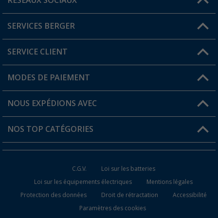
RÉSEAUX SOCIAUX
Une question ?
SERVICES BERGER
Trouver une magasin
SERVICE CLIENT
Devenir revendeur
Mon compte
MODES DE PAIEMENT
FAQ et contact
Favoris
Informations sur l'expédition
NOUS EXPÉDIONS AVEC
Carte de fidélité Berger
Retour de marchandises
NOS TOP CATÉGORIES
Statut de la commande
Accessoires caravanes et camping-cars
Devenir revendeur
C.G.V.
Loi sur les batteries
Accessoires de cuisine de camping
Loi sur les équipements électriques
Mentions légales
Protection des données
Droit de rétractation
Accessibilité
Meubles de camping
Paramètres des cookies