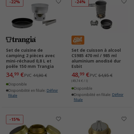
-22%
-24%
Set de cuisine de
Set de cuisson à alcool
camping 2 pièces avec
CS985 470 ml / 985 ml
mini-réchaud 0,8 L et
aluminium anodisé dur
poêle 150 mm Trangia
Esbit
34,
€
48,
€
99
99
PVC
44,90 €
PVC
64,95 €
(49,74 € / l)
Disponible
Disponible
Disponibilité en filiale:
Définir
Disponibilité en filiale:
Définir
filiale
filiale
-15%