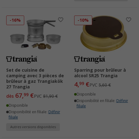
-16%
-10%
Set de cuisine de
Sparring pour brûleur à
camping avec 3 pièces de
alcool SR25 Trangia
brûleur à gaz Trangiakök
4,
€
99
PVC
5,60 €
27 Trangia
67,
€
99
Disponible
dès
PVC
81,90 €
Disponibilité en filiale:
Définir
Disponible
filiale
Disponibilité en filiale:
Définir
filiale
Autres versions disponibles