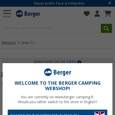
Soyez prêts face à l'imprévu
Marques
Jeep
(1)
AFFICHER LES FILTRES
JEEP
WELCOME TO THE BERGER CAMPING
Trier par :
WEBSHOP!
You are currently on www.berger-camping.fr.
Would you rather switch to the store in English?
-15%