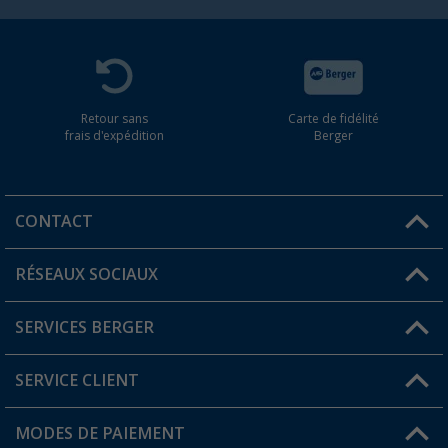
Retour sans
Carte de fidélité
frais d'expédition
Berger
CONTACT
RÉSEAUX SOCIAUX
Une question ?
SERVICES BERGER
Trouver une magasin
SERVICE CLIENT
Devenir revendeur
Mon compte
MODES DE PAIEMENT
FAQ et contact