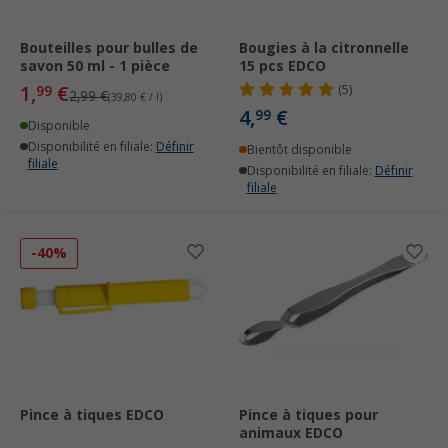
Bouteilles pour bulles de
Bougies à la citronnelle
savon 50 ml - 1 pièce
15 pcs EDCO
1,
€
99
(5)
2,99 €
(39,80 € / l)
4,
€
99
Disponible
Disponibilité en filiale:
Définir
Bientôt disponible
filiale
Disponibilité en filiale:
Définir
filiale
-40%
Pince à tiques EDCO
Pince à tiques pour
animaux EDCO