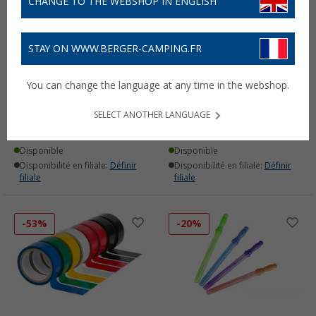
CHANGE TO THE WEBSHOP IN ENGLISH
STAY ON WWW.BERGER-CAMPING.FR
Set de 3 protections pour
Set de tennis de table 5
You can change the language at any time in the webshop.
poêles Edco
pièces
(65)
(6)
SELECT ANOTHER LANGUAGE
1,
€
5,
€
99
99
PVC
3,99 €
7,99 €
Disponible
Disponible
Disponibilité en filiale:
Définir
Disponibilité en filiale:
Définir
filiale
filiale
-53%
-20%