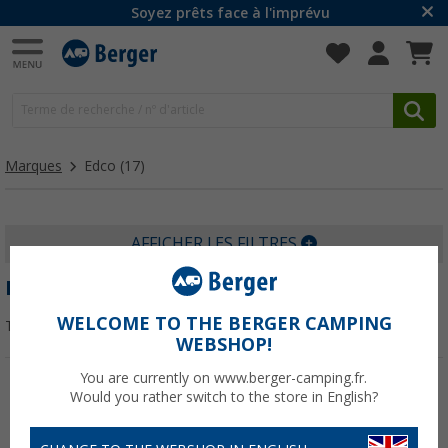
Soyez prêts face à l'imprévu
Marques
Edco
(17)
AFFICHER LES FILTRES
EDCO
WELCOME TO THE BERGER CAMPING
Trier par :
WEBSHOP!
You are currently on www.berger-camping.fr.
Would you rather switch to the store in English?
-50%
-25%