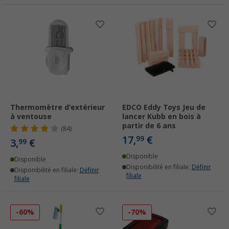
Thermomètre d'extérieur
EDCO Eddy Toys Jeu de
à ventouse
lancer Kubb en bois à
partir de 6 ans
(84)
17,
€
99
3,
€
99
Disponible
Disponible
Disponibilité en filiale:
Définir
Disponibilité en filiale:
Définir
filiale
filiale
-60%
-70%