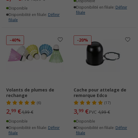
Disponible
Disponibilité en filiale:
Définir
Disponible
filiale
Disponibilité en filiale:
Définir
filiale
-40%
-20%
Volants de plumes de
Cache pour attelage de
rechange
remorque Edco
(6)
(17)
2,
€
3,
€
99
99
4,99 €
PVC
4,99 €
Disponible
Disponible
Disponibilité en filiale:
Définir
Disponibilité en filiale:
Définir
filiale
filiale