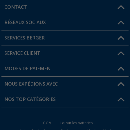
CONTACT
RÉSEAUX SOCIAUX
Une question ?
SERVICES BERGER
Trouver une magasin
SERVICE CLIENT
Devenir revendeur
Mon compte
MODES DE PAIEMENT
FAQ et contact
Favoris
Informations sur l'expédition
NOUS EXPÉDIONS AVEC
Carte de fidélité Berger
Retour de marchandises
NOS TOP CATÉGORIES
Statut de la commande
Accessoires caravanes et camping-cars
Devenir revendeur
C.G.V.
Loi sur les batteries
Accessoires de cuisine de camping