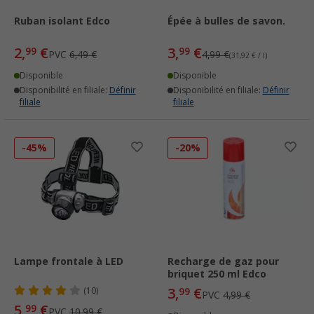
Ruban isolant Edco
Épée à bulles de savon.
2,
€
3,
€
99
99
PVC
6,49 €
4,99 €
(31,92 € / l)
Disponible
Disponible
Disponibilité en filiale:
Définir
Disponibilité en filiale:
Définir
filiale
filiale
-45%
-20%
Lampe frontale à LED
Recharge de gaz pour
briquet 250 ml Edco
3,
€
(10)
99
PVC
4,99 €
5,
€
99
PVC
10,99 €