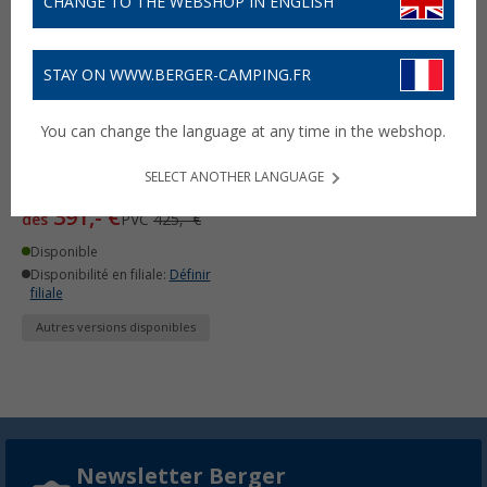
CHANGE TO THE WEBSHOP IN ENGLISH
STAY ON WWW.BERGER-CAMPING.FR
Batterie au lithium avec
You can change the language at any time in the webshop.
chargeur intégré 12 V
EmergoPlus
SELECT ANOTHER LANGUAGE
(7)
391,- €
dès
PVC
425,- €
Disponible
Disponibilité en filiale:
Définir
filiale
Autres versions disponibles
Newsletter Berger