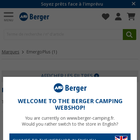
Soyez prêts face à l'imprévu
Marques
EmergoPlus
(1)
AFFICHER LES FILTRES
EMERGOPLUS
WELCOME TO THE BERGER CAMPING
Trier par :
WEBSHOP!
You are currently on www.berger-camping.fr.
Would you rather switch to the store in English?
-8%