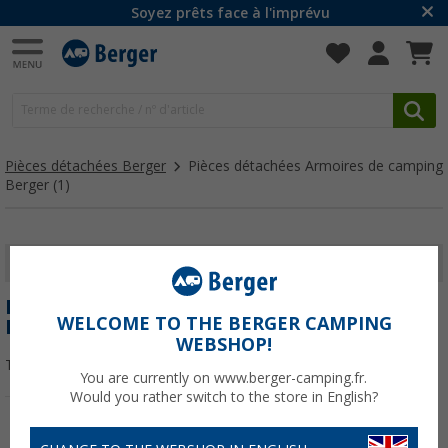
Soyez prêts face à l'imprévu
Pièces détachées Berger
Pièces détachées Armoires de camping
Berger
(1)
AFFICHER LES FILTRES
PIÈCES DÉTACHÉES ARMOIRES DE CAMPING
WELCOME TO THE BERGER CAMPING
BERGER
WEBSHOP!
Trier par :
You are currently on www.berger-camping.fr.
Would you rather switch to the store in English?