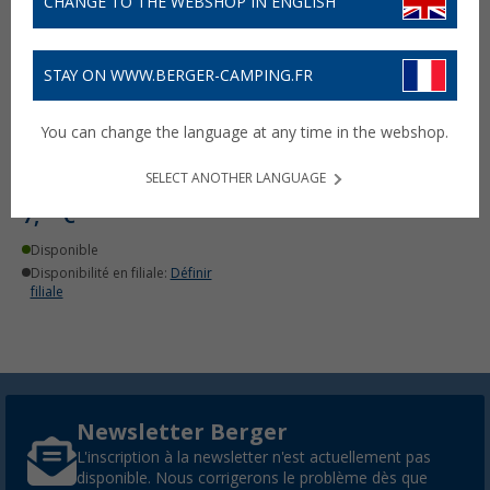
CHANGE TO THE WEBSHOP IN ENGLISH
STAY ON WWW.BERGER-CAMPING.FR
You can change the language at any time in the webshop.
Berger Embout plat pour
SELECT ANOTHER LANGUAGE
pied (3 pcs.)
7,
€
99
Disponible
Disponibilité en filiale:
Définir
filiale
Newsletter Berger
L'inscription à la newsletter n'est actuellement pas
disponible. Nous corrigerons le problème dès que