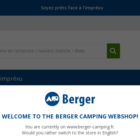
Soyez prêts face à l'imprévu
l'imprévu
WELCOME TO THE BERGER CAMPING WEBSHOP!
FRÈRES
You are currently on www.berger-camping.fr.
Would you rather switch to the store in English?