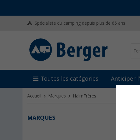
Spécialiste du camping depuis plus de 65 ans
Toutes les catégories
Anticiper 
Accueil
Marques
HalmFrères
MARQUES
HALM