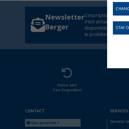
CHANG
L'inscription à la ne
Newsletter
n'est actuellement p
Berger
disponible. Nous co
STAY 
le problème dès que 
Retour sans
frais d'expédition
CONTACT
SERVICES
Devenir r
Une question ?