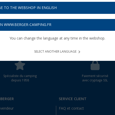
E TO THE WEBSHOP IN ENGLISH
wsletter
as
rrigerons
ON WWW.BERGER-CAMPING.FR
possible.
You can change the language at any time in the webshop.
SELECT ANOTHER LANGUAGE
Spécialiste du camping
Paiement sécurisé
depuis 1958
avec cryptage SSL
 BERGER
SERVICE CLIENT
evendeur
FAQ et contact