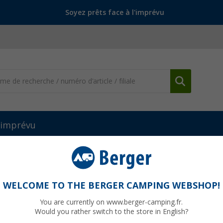
Soyez prêts face à l'imprévu
l'imprévu
WELCOME TO THE BERGER CAMPING WEBSHOP!
L GURU
You are currently on www.berger-camping.fr.
Would you rather switch to the store in English?