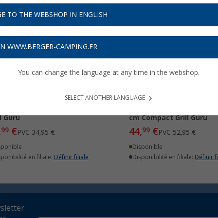
E TO THE WEBSHOP IN ENGLISH
11%
-15%
ON WWW.BERGER-CAMPING.FR
You can change the language at any time in the webshop.
SELECT ANOTHER LANGUAGE
rre à pizza Compact 26 cm
Grille en acier inoxydable
ll Guru
cm Compact Grill Guru
,
€
44,
€
99
99
PVC
34,95 €
PVC
52,95 €
sponible
Disponible
ponibilité en filiale:
Définir filiale
Disponibilité en filiale:
Définir fi
wsletter