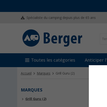
Spécialiste du camping depuis plus de 65 ans
Toutes les catégories
Anticiper 
Accueil
Marques
Grill Guru
(2)
MARQUES
GRIL
Grill Guru (2)