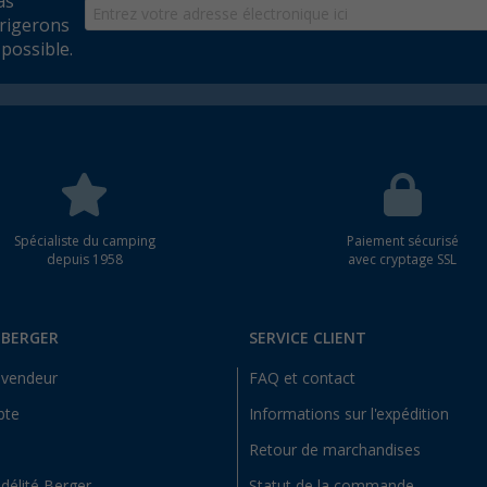
as
rrigerons
possible.
Spécialiste du camping
Paiement sécurisé
depuis 1958
avec cryptage SSL
 BERGER
SERVICE CLIENT
evendeur
FAQ et contact
pte
Informations sur l'expédition
Retour de marchandises
idélité Berger
Statut de la commande