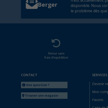
n'est actuellement p
Berger
disponible. Nous co
le problème dès que 
Retour sans
frais d'expédition
CONTACT
SERVICES
Devenir r
Une question ?
Mon com
Trouver une magasin
Favoris
Carte de f