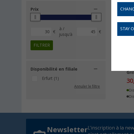
CHANG
Prix
-
à /
STAY 
€
€
jusqu'à
FILTRER
Pie
Disponibilité en filiale
Gri
Erfurt (1)
30
Annuler le filtre
Di
Dis
L'inscription à la ne
Newsletter