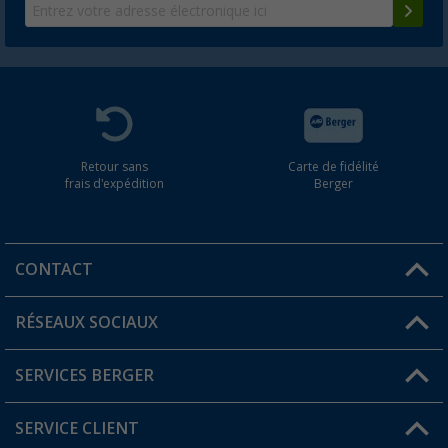
Retour sans
Carte de fidélité
frais d'expédition
Berger
CONTACT
RÉSEAUX SOCIAUX
Une question ?
SERVICES BERGER
Trouver une magasin
SERVICE CLIENT
Devenir revendeur