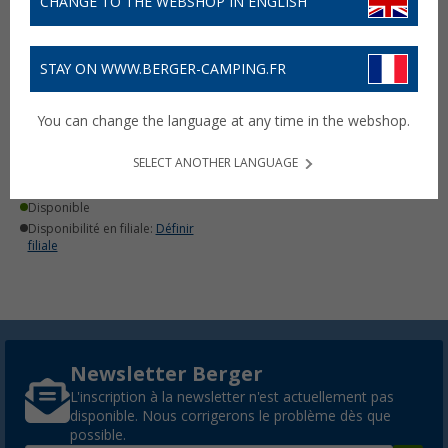
CHANGE TO THE WEBSHOP IN ENGLISH
STAY ON WWW.BERGER-CAMPING.FR
Hamac portable (Gris
You can change the language at any time in the webshop.
Arcan, Vert Natura)
Travel Bed QNUX
SELECT ANOTHER LANGUAGE
799,- €
Disponible
Disponibilité en filiale:
Définir
filiale
Newsletter Berger
L'inscription à la newsletter n'est actuellement pas
disponible. Nous corrigerons le problème dès que
possible.