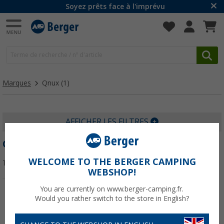
Soyez prêts face à l'imprévu
Marques
Qnux
(1)
AFFICHER LES FILTRES
QNUX
WELCOME TO THE BERGER CAMPING
Trier par :
WEBSHOP!
You are currently on www.berger-camping.fr.
Would you rather switch to the store in English?