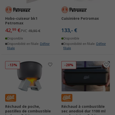
Hobo-cuiseur bk1
Cuisinière Petromax
Petromax
42,
€
133,- €
99
PVC
49,90 €
Disponible
Disponible
Disponibilité en filiale:
Définir
Disponibilité en filiale:
Définir
filiale
filiale
-13%
-28%
Réchaud de poche,
Réchaud à combustible
pastilles de combustible
sec anodisé dur 1100 ml