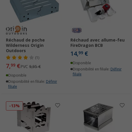
Réchaud de poche
Réchaud avec allume-feu
Wilderness Origin
FireDragon BCB
Outdoors
14,
€
99
(1)
Disponible
7,
€
99
PVC
9,95 €
Disponibilité en filiale:
Définir
filiale
Disponible
Disponibilité en filiale:
Définir
filiale
-13%