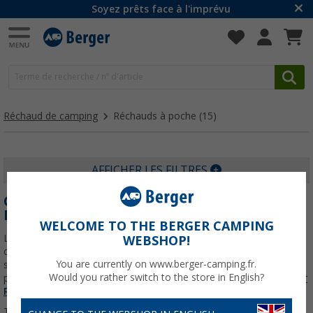
Soyez prêts face à l'imprévu
Réchaud de camping
Réchauds à poche
(15)
AFFICHER LES FILTRES
CUISINIÈRES LÉGÈRES : CUISINER DANS LA
NATURE N’A JAMAIS ÉTÉ AUSSI SIMPLE
WELCOME TO THE BERGER CAMPING
Les poêles légères constituent la solution parfaite pour ceux qui
WEBSHOP!
cherchent à cuisiner à l’extérieur sans porter de poids
You are currently on www.berger-camping.fr.
supplémentaire. Son design compact et efficace vous permet de
Would you rather switch to the store in English?
préparer des repas complets dans n'importe quel
En savoir plus sur
Réchauds à poche
...
Trier par :