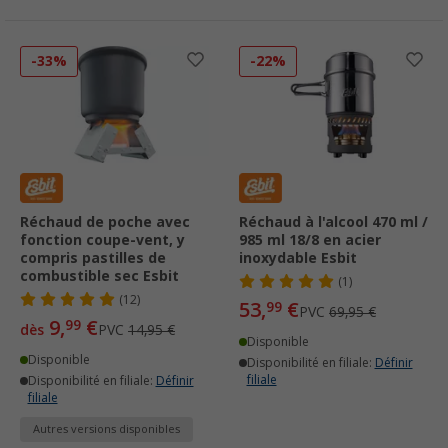
-33%
-22%
Réchaud de poche avec
Réchaud à l'alcool 470 ml /
fonction coupe-vent, y
985 ml 18/8 en acier
compris pastilles de
inoxydable Esbit
combustible sec Esbit
(1)
(12)
53,
€
99
PVC
69,95 €
9,
€
99
dès
PVC
14,95 €
Disponible
Disponible
Disponibilité en filiale:
Définir
filiale
Disponibilité en filiale:
Définir
filiale
Autres versions disponibles