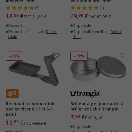
incluses Esbit
en aluminium Esbit
(7)
(1)
18,
€
49,
€
99
99
PVC
21,95 €
PVC
69,95 €
Disponible
Disponible
Disponibilité en filiale:
Définir
Disponibilité en filiale:
Définir
filiale
filiale
-29%
-11%
Réchaud à combustible
Brûleur à gel pour pâte à
sec en titane ST11.5-TI
brûler et Esbit Trangia
Esbit
7,
€
99
PVC
9,- €
13,
€
99
PVC
19,95 €
Disponible
Disponible