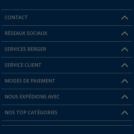
CONTACT
RÉSEAUX SOCIAUX
Une question ?
SERVICES BERGER
Trouver une magasin
SERVICE CLIENT
Devenir revendeur
Mon compte
MODES DE PAIEMENT
FAQ et contact
Favoris
Informations sur l'expédition
NOUS EXPÉDIONS AVEC
Carte de fidélité Berger
Retour de marchandises
NOS TOP CATÉGORIES
Statut de la commande
Accessoires caravanes et camping-cars
Devenir revendeur