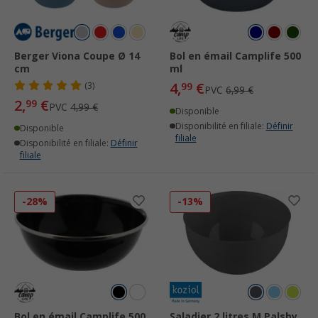
Berger Viona Coupe Ø 14
Bol en émail Camplife 500
cm
ml
4,
€
(3)
99
PVC
6,99 €
2,
€
99
PVC
4,99 €
Disponible
Disponibilité en filiale:
Définir
Disponible
filiale
Disponibilité en filiale:
Définir
filiale
-28%
-13%
Bol en émail Camplife 500
Saladier 2 litres M Palsby