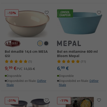
-13%
Bol émaillé 14,6 cm MESA
Bol en mélamine 600 ml
GSI
Bloom Mepal
(1)
(11)
9,
€
6,
€
99
99
PVC
11,55 €
Disponible
Disponible
Disponibilité en filiale:
Définir
Disponibilité en filiale:
Définir
filiale
filiale
-31%
-11%