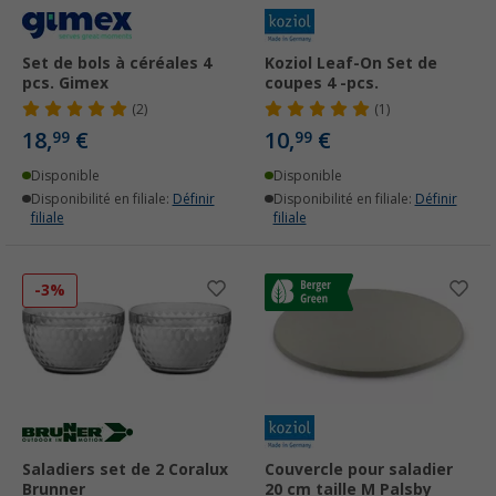
Set de bols à céréales 4
Koziol Leaf-On Set de
pcs. Gimex
coupes 4 -pcs.
(2)
(1)
18,
€
10,
€
99
99
Disponible
Disponible
Disponibilité en filiale:
Définir
Disponibilité en filiale:
Définir
filiale
filiale
-3%
Saladiers set de 2 Coralux
Couvercle pour saladier
Brunner
20 cm taille M Palsby