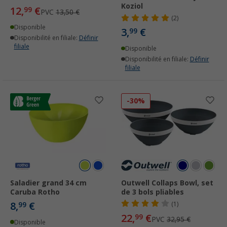
Koziol
12,
€
99
PVC
13,50 €
(2)
Disponible
3,
€
99
Disponibilité en filiale:
Définir
filiale
Disponible
Disponibilité en filiale:
Définir
filiale
-30%
Saladier grand 34 cm
Outwell Collaps Bowl, set
Caruba Rotho
de 3 bols pliables
8,
€
99
(1)
22,
€
99
PVC
32,95 €
Disponible