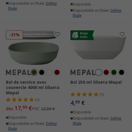
Disponibilité en filiale:
Définir
Disponible
filiale
Disponibilité en filiale:
Définir
filiale
-21%
Bol de service avec
Bol 250 ml Silueta Mepal
couvercle 4000 ml Silueta
Mepal
(1)
(1)
4,
€
99
17,
€
99
dès
PVC
22,99 €
Disponible
Disponible
Disponibilité en filiale:
Définir
filiale
Disponibilité en filiale:
Définir
filiale