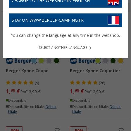
CHANGE TO THE WEBSHOP IN ENGLISH
Page 1 de 3
STAY ON WWW.BERGER-CAMPING.FR
-50%
-33%
You can change the language at any time in the webshop.
SELECT ANOTHER LANGUAGE
Berger Kynne Coupe
Berger Kynne Coquetier
(9)
(26)
1,
€
1,
€
99
99
PVC
3,99 €
PVC
2,99 €
Disponible
Disponible
Disponibilité en filiale:
Définir
Disponibilité en filiale:
Définir
filiale
filiale
-30%
-50%