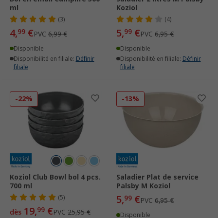
ml
Koziol
(3)
(4)
4,
€
5,
€
99
99
PVC
6,99 €
PVC
6,95 €
Disponible
Disponible
Disponibilité en filiale:
Définir
Disponibilité en filiale:
Définir
filiale
filiale
-22%
-13%
Koziol Club Bowl bol 4 pcs.
Saladier Plat de service
700 ml
Palsby M Koziol
5,
€
(5)
99
PVC
6,95 €
19,
€
99
dès
PVC
25,95 €
Disponible