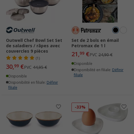
Outwell Chef Bowl Set Set
Set de 2 bols en émail
de saladiers / râpes avec
Petromax de 1 l
couvercles 9 pièces
21,
€
99
PVC
24,90 €
(1)
Disponible
30,
€
99
PVC
44,95 €
Disponibilité en filiale:
Définir
filiale
Disponible
Disponibilité en filiale:
Définir
filiale
-33%