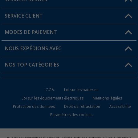
Trouver une magasin
SERVICE CLIENT
Devenir revendeur
Mon compte
MODES DE PAIEMENT
FAQ et contact
Favoris
Informations sur l'expédition
NOUS EXPÉDIONS AVEC
Carte de fidélité Berger
Retour de marchandises
NOS TOP CATÉGORIES
Statut de la commande
Accessoires caravanes et camping-cars
Devenir revendeur
C.G.V.
Loi sur les batteries
Accessoires de cuisine de camping
Loi sur les équipements électriques
Mentions légales
Protection des données
Droit de rétractation
Accessibilité
Meubles de camping
Paramètres des cookies
Toilettes de camping
Batteries et chargeurs