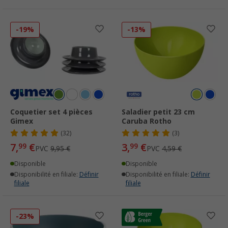
-19%
-13%
Coquetier set 4 pièces
Saladier petit 23 cm
Gimex
Caruba Rotho
(32)
(3)
7,
€
3,
€
99
99
PVC
9,95 €
PVC
4,59 €
Disponible
Disponible
Disponibilité en filiale:
Définir
Disponibilité en filiale:
Définir
filiale
filiale
-23%