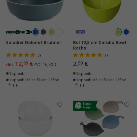
Saladier Dolomit Brunner
Bol 12,5 cm Caruba Bowl
Rotho
(3)
(1)
12,
€
2,
€
99
99
dès
PVC
16,90 €
Disponible
Disponible
Disponibilité en filiale:
Définir
Disponibilité en filiale:
Définir
filiale
filiale