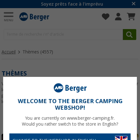
Soyez prêts face à l'imprévu
Accueil
Thèmes
(4557)
THÈMES
Vous trouverez ici un aperçu de tout ce que vous aurez besoin pour
le camping. Les offres de saisons, les produits phares, les
promotions et produits à petits prix. Notre mission : équiper tous
WELCOME TO THE BERGER CAMPING
les campeurs avec les meilleurs accessoires !
WEBSHOP!
You are currently on www.berger-camping.fr.
Would you rather switch to the store in English?