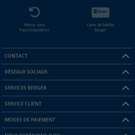
Retour sans
Carte de fidélité
frais d'expédition
Berger
CONTACT
RÉSEAUX SOCIAUX
Une question ?
SERVICES BERGER
Trouver une magasin
SERVICE CLIENT
Devenir revendeur
Mon compte
MODES DE PAIEMENT
FAQ et contact
Favoris
Informations sur l'expédition