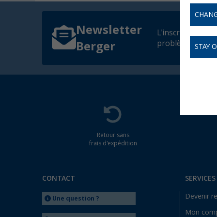
CHANG
Newsletter
L'inscription à 
problème dès qu
Berger
STAY 
Retour sans
frais d'expédition
CONTACT
SERVICES
Devenir r
Une question ?
Mon com