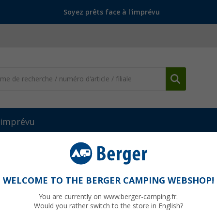
Soyez prêts face à l'imprévu
l'imprévu
WELCOME TO THE BERGER CAMPING WEBSHOP!
ZY
You are currently on www.berger-camping.fr.
Would you rather switch to the store in English?