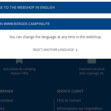
E TO THE WEBSHOP IN ENGLISH
la newsletter n'est actuellement pas disponible. Nous corrige
e possible.
ON WWW.BERGER-CAMPING.FR
You can change the language at any time in the webshop.
SELECT ANOTHER LANGUAGE
Spécialiste du camping
Paiement sécurisé
depuis 1958
avec cryptage SSL
 BERGER
SERVICE CLIENT
evendeur
FAQ et contact
pte
Informations sur l'expédition