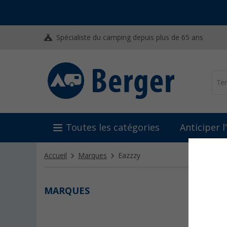
Spécialiste du camping depuis plus de 65 ans
Toutes les catégories
Anticiper 
Accueil
Marques
Eazzzy
MARQUES
EAZZ