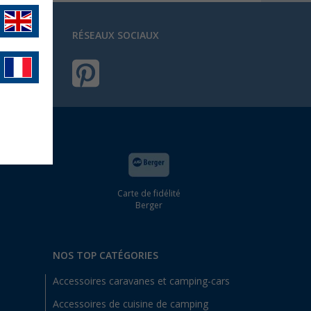
RÉSEAUX SOCIAUX
rons le
Carte de fidélité
Berger
NOS TOP CATÉGORIES
Accessoires caravanes et camping-cars
Accessoires de cuisine de camping