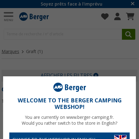
Soyez prêts face à l'imprévu
Marques
Graft
(1)
AFFICHER LES FILTRES
GRAFT
WELCOME TO THE BERGER CAMPING
Trier par :
WEBSHOP!
You are currently on www.berger-camping.fr.
Would you rather switch to the store in English?
-3%