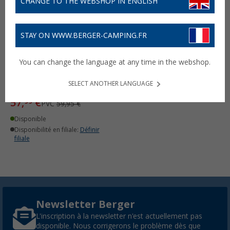
CHANGE TO THE WEBSHOP IN ENGLISH
STAY ON WWW.BERGER-CAMPING.FR
Kit de support universel
You can change the language at any time in the webshop.
pour store de camping-
car 2 pièces Graft
SELECT ANOTHER LANGUAGE
(5)
57,
€
99
PVC
59,95 €
Disponible
Disponibilité en filiale:
Définir
filiale
Newsletter Berger
L'inscription à la newsletter n'est actuellement pas
disponible. Nous corrigerons le problème dès que