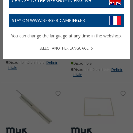
CHANGE TO THE WEBSHOP IN ENGLISH
STAY ON WWW.BERGER-CAMPING.FR
Cadre moustiquaire Store
Kit de verrouillage MPK
You can change the language at any time in the webshop.
blanc
42,
€
99
(1)
SELECT ANOTHER LANGUAGE
11,
€
99
Disponible
Disponibilité en filiale:
Définir
Disponible
filiale
Disponibilité en filiale:
Définir
filiale