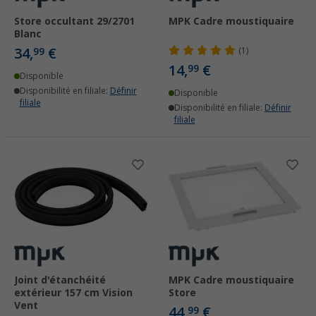
Store occultant 29/2701
MPK Cadre moustiquaire
Blanc
34,
€
99
(1)
14,
€
99
Disponible
Disponibilité en filiale:
Définir
Disponible
filiale
Disponibilité en filiale:
Définir
filiale
Joint d'étanchéité
MPK Cadre moustiquaire
extérieur 157 cm Vision
Store
Vent
44,
€
99