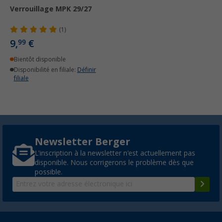
Verrouillage MPK 29/27
(1)
9,
€
99
Bientôt disponible
Disponibilité en filiale:
Définir
filiale
Newsletter Berger
L'inscription à la newsletter n'est actuellement pas
disponible. Nous corrigerons le problème dès que
possible.