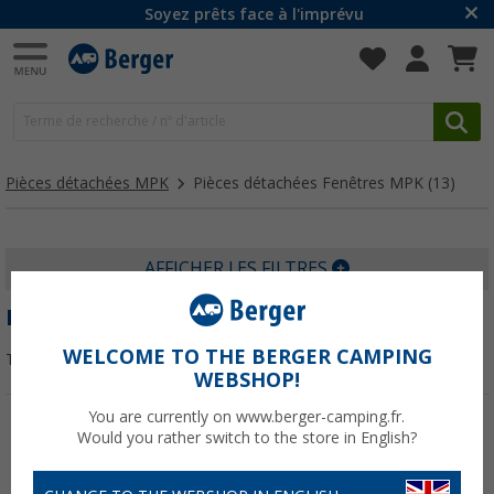
Soyez prêts face à l'imprévu
Pièces détachées MPK
Pièces détachées Fenêtres MPK
(13)
AFFICHER LES FILTRES
PIÈCES DÉTACHÉES FENÊTRES MPK
WELCOME TO THE BERGER CAMPING
Trier par :
WEBSHOP!
You are currently on www.berger-camping.fr.
Would you rather switch to the store in English?