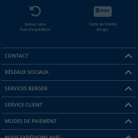
Retour sans
Carte de fidélité
frais d'expédition
Berger
CONTACT
RÉSEAUX SOCIAUX
Une question ?
SERVICES BERGER
Trouver une magasin
SERVICE CLIENT
Devenir revendeur
Mon compte
MODES DE PAIEMENT
FAQ et contact
Favoris
Informations sur l'expédition
NOUS EXPÉDIONS AVEC