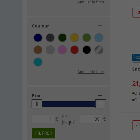
Annuler le filtre
-
Couleur
Sac
Annuler le filtre
21
Di
Prix
Dis
à /
€
€
jusqu'à
-
FILTRER