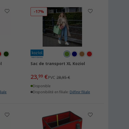
-17%
l
Sac de transport XL Koziol
23,
€
99
PVC
28,95 €
Disponible
liale
Disponibilité en filiale:
Définir filiale