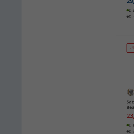
29
Eriskirch (1)
Frankfurt am Main (2)
Di
Dis
Freiburg (1)
Fulda (1)
Gera (1)
Gießen (1)
-
Grafenau (1)
Göttingen (1)
Gütersloh (1)
Hamburg (1)
Hannover (1)
Heide (1)
Heidelberg (2)
Sac
Be
Heiligenhafen (2)
23
Heiligenzimmern (1)
Di
Herten (1)
Dis