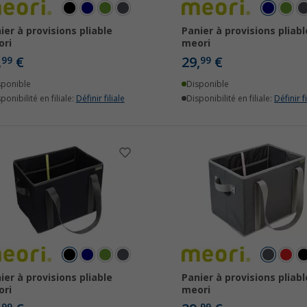
ier à provisions pliable
Panier à provisions pliabl
ori
meori
,
€
29,
€
99
99
sponible
Disponible
ponibilité en filiale:
Définir filiale
Disponibilité en filiale:
Définir fi
ier à provisions pliable
Panier à provisions pliabl
ori
meori