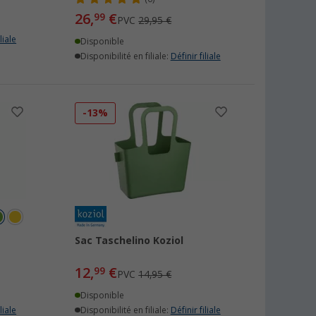
26,
€
99
PVC
29,95 €
liale
Disponible
Disponibilité en filiale:
Définir filiale
-13%
Sac Taschelino Koziol
12,
€
99
PVC
14,95 €
Disponible
liale
Disponibilité en filiale:
Définir filiale