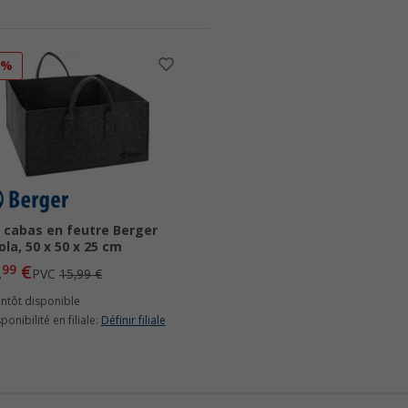
6%
 cabas en feutre Berger
la, 50 x 50 x 25 cm
,
€
99
PVC
15,99 €
entôt disponible
ponibilité en filiale:
Définir filiale