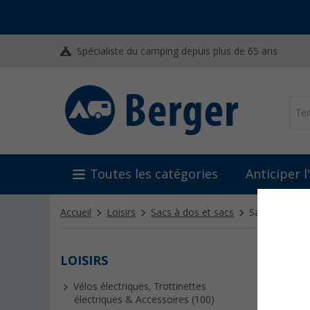
Spécialiste du camping depuis plus de 65 ans
Toutes les catégories
Anticiper 
Accueil
Loisirs
Sacs à dos et sacs
Sacs et panie
LOISIRS
SACS
Vélos électriques, Trottinettes
Faire les
électriques & Accessoires (100)
pour ne p