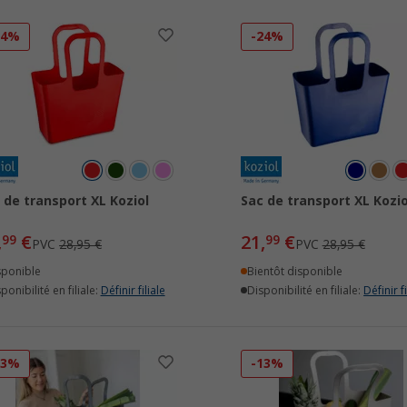
24%
-24%
 de transport XL Koziol
Sac de transport XL Kozio
,
€
21,
€
99
99
PVC
28,95 €
PVC
28,95 €
sponible
Bientôt disponible
ponibilité en filiale:
Définir filiale
Disponibilité en filiale:
Définir fi
13%
-13%