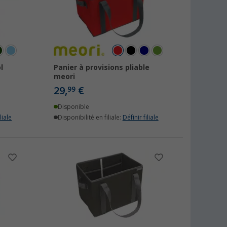
l
Panier à provisions pliable
meori
29,
€
99
Disponible
liale
Disponibilité en filiale:
Définir filiale