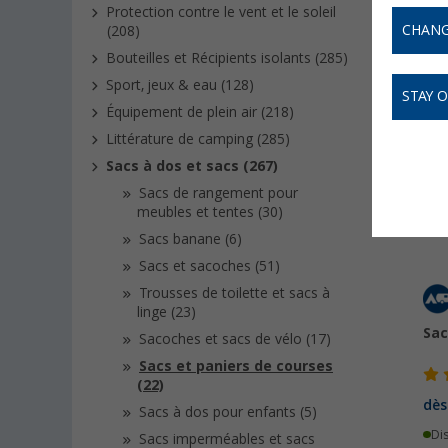
Campin
Protection contre le vent et le soleil
van amé
CHANG
(208)
Bouteilles et Récipients isolants (285)
Sport, jeux & eau (128)
STAY 
Équipement de plein air (218)
Littérature de camping (285)
Sacs à dos et sacs (267)
Sacs de rangement pour
meubles et tentes (30)
Sacs banane (6)
Sacs et sacoches (51)
Trousses de toilette et sacs à
linge (23)
Sac
Sacoches et sacs de vélo (17)
Sacs et paniers de courses
(22)
dès
Sacs à dos pour enfants (5)
Di
Sacs imperméables et sacs