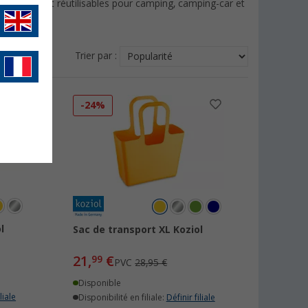
isothermes et réutilisables pour camping, camping-car et
Trier par :
-24%
l
Sac de transport XL Koziol
21,
€
99
PVC
28,95 €
Disponible
liale
Disponibilité en filiale:
Définir filiale