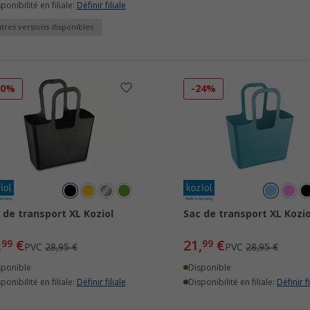
ponibilité en filiale:
Définir filiale
tres versions disponibles
10%
-24%
 de transport XL Koziol
Sac de transport XL Kozio
,
€
21,
€
99
99
PVC
28,95 €
PVC
28,95 €
sponible
Disponible
ponibilité en filiale:
Définir filiale
Disponibilité en filiale:
Définir fi