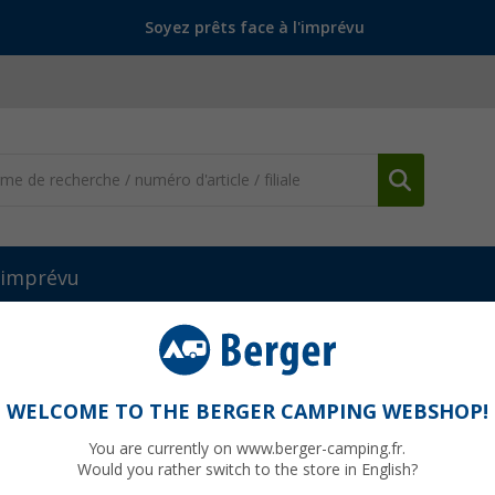
Soyez prêts face à l'imprévu
l'imprévu
rs de courses
(22)
WELCOME TO THE BERGER CAMPING WEBSHOP!
 DE COURSES DE CAMPING
You are currently on www.berger-camping.fr.
 courses en camping demande un sac différent de celui de la maison :
Would you rather switch to the store in English?
as encombrer entre deux courses, résistant pour supporter les charg