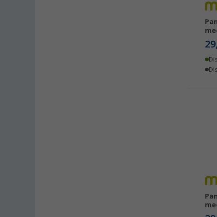
Bindlach (2)
Bischofsheim (2)
Pan
Bocholt (2)
me
29
Bordeaux (FR) (1)
Braunschweig (1)
Di
Buchholz (2)
Dis
Chartres (FR) (1)
Coburg / Dörfles-Esbach (1)
Cottbus (1)
Cuxhaven (1)
Deggendorf (1)
Dettingen unter Teck (1)
Dornbirn (AT) (1)
Eisenach (1)
Ellingen (1)
Pan
me
Erfurt (1)