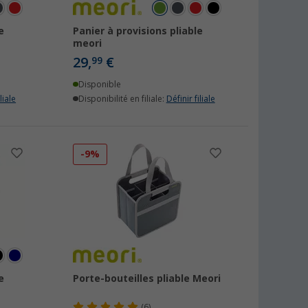
e
Panier à provisions pliable
meori
29,
€
99
Disponible
liale
Disponibilité en filiale:
Définir filiale
-9%
e
Porte-bouteilles pliable Meori
(6)