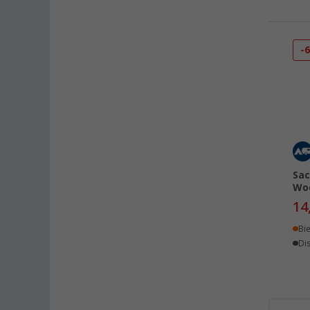
Hooksiel (1)
Isny im Allgäu (1)
Kaiserslautern (1)
-
Kerpen (1)
Kesselsdorf (1)
Kiel (1)
Klagenfurt (2)
Klettgau / Erzingen (1)
Kolbermoor (1)
Sac
Leipzig - Wiedemar (1)
Woo
Leverkusen (1)
14
Linz/Traun (AT) (1)
Bi
Losheim (1)
Dis
Lyon (FR) (1)
Magdeburg (1)
Moormerland (1)