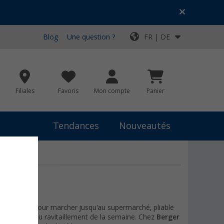
Blog
Une question ?
FR | DE
Filiales
Favoris
Mon compte
Panier
Tendances
Nouveautés
 plus léger pour marcher jusqu'au supermarché, pliable
es lourdes du ravitaillement de la semaine. Chez
Berger