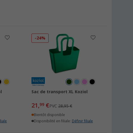
-24%
l
Sac de transport XL Koziol
21,
€
99
PVC
28,95 €
Bientôt disponible
liale
Disponibilité en filiale:
Définir filiale