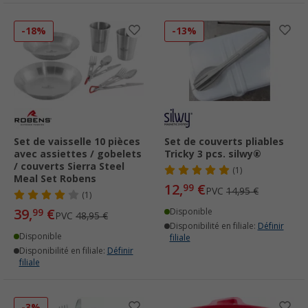
-18%
-13%
Set de vaisselle 10 pièces
Set de couverts pliables
avec assiettes / gobelets
Tricky 3 pcs. silwy®
/ couverts Sierra Steel
(1)
Meal Set Robens
12,
€
99
PVC
14,95 €
(1)
39,
€
99
Disponible
PVC
48,95 €
Disponibilité en filiale:
Définir
Disponible
filiale
Disponibilité en filiale:
Définir
filiale
-3%