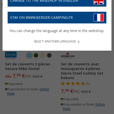
CHANGE TO THE WEBSHOP IN ENGLISH
Trier par :
STAY ON WWW.BERGER-CAMPING.FR
-19%
-19%
You can change the language at any time in the webshop.
SELECT ANOTHER LANGUAGE
Set de couverts 3 pièces
Set de couverts avec
nature Klikk Koziol
mousqueton 4 pièces
Sierra Steel Cutlery Set
7,
€
99
dès
PVC
9,95 €
Robens
Disponible
(1)
Disponibilité en filiale:
Définir
7,
€
99
PVC
9,95 €
filiale
Disponible
Disponibilité en filiale:
Définir
filiale