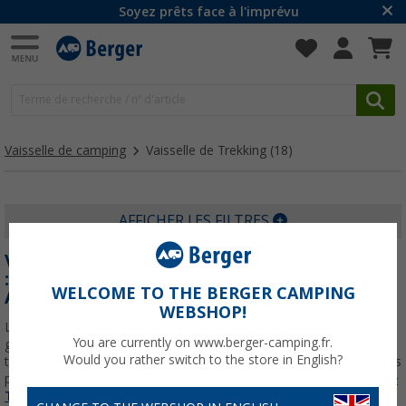
Soyez prêts face à l'imprévu
Vaisselle de camping
Vaisselle de Trekking
(18)
AFFICHER LES FILTRES
VAISSELLE DE CAMPING POUR LE TREKKING
: LÉGÈRETÉ ET DURABILITÉ À CHAQUE
WELCOME TO THE BERGER CAMPING
AVENTURE
WEBSHOP!
Lorsque vous vous lancez dans une aventure de trekking , chaque
You are currently on www.berger-camping.fr.
gramme compte. Par conséquent, la vaisselle de camping pour le
Would you rather switch to the store in English?
trekking est conçue dans un souci de légèreté et de durabilité , vous
permettant de profiter de vos repas
En savoir plus sur
Vaisselle de
Trekking
...