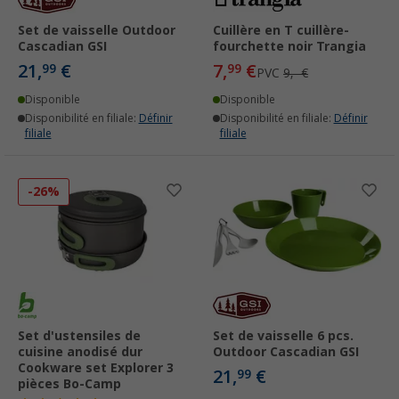
Set de vaisselle Outdoor
Cuillère en T cuillère-
Cascadian GSI
fourchette noir Trangia
21,
€
7,
€
99
99
PVC
9,- €
Disponible
Disponible
Disponibilité en filiale:
Définir
Disponibilité en filiale:
Définir
filiale
filiale
-26%
Set d'ustensiles de
Set de vaisselle 6 pcs.
cuisine anodisé dur
Outdoor Cascadian GSI
Cookware set Explorer 3
21,
€
99
pièces Bo-Camp