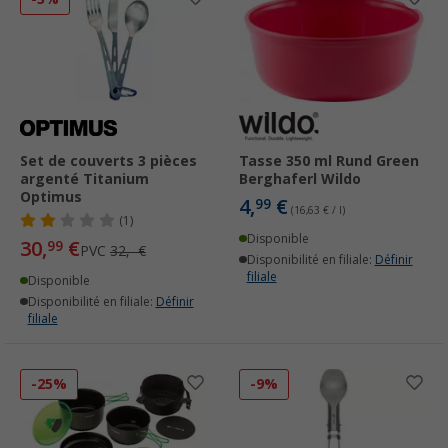
Set de couverts 3 pièces
Tasse 350 ml Rund Green
argenté Titanium
Berghaferl Wildo
Optimus
4,
€
99
(16,63 € / l)
(1)
Disponible
30,
€
99
PVC
32,- €
Disponibilité en filiale:
Définir
filiale
Disponible
Disponibilité en filiale:
Définir
filiale
-25%
-9%