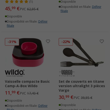
(1)
Disponible
Disponibilité en filiale:
Définir
45,
€
99
PVC
62,95 €
filiale
Disponible
Disponibilité en filiale:
Définir
filiale
-31%
-22%
Vaisselle compacte Basic
Set de couverts en titane
Camp-A-Box Wildo
version ultralight 3 pièces
Vargo
11,
€
99
PVC
17,40 €
30,
€
99
PVC
39,95 €
Disponible
Disponible
Disponibilité en filiale:
Définir
filiale