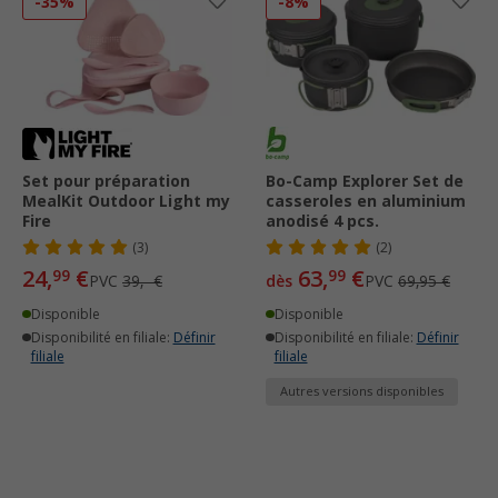
-35%
-8%
Set pour préparation
Bo-Camp Explorer Set de
MealKit Outdoor Light my
casseroles en aluminium
Fire
anodisé 4 pcs.
(3)
(2)
24,
€
63,
€
99
99
PVC
39,- €
dès
PVC
69,95 €
Disponible
Disponible
Disponibilité en filiale:
Définir
Disponibilité en filiale:
Définir
filiale
filiale
Autres versions disponibles