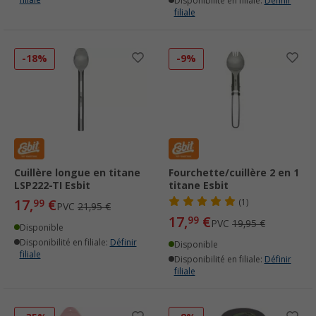
Disponibilité en filiale:
Définir
filiale
-18%
-9%
Cuillère longue en titane
Fourchette/cuillère 2 en 1
LSP222-TI Esbit
titane Esbit
17,
€
99
(1)
PVC
21,95 €
17,
€
99
PVC
19,95 €
Disponible
Disponibilité en filiale:
Définir
Disponible
filiale
Disponibilité en filiale:
Définir
filiale