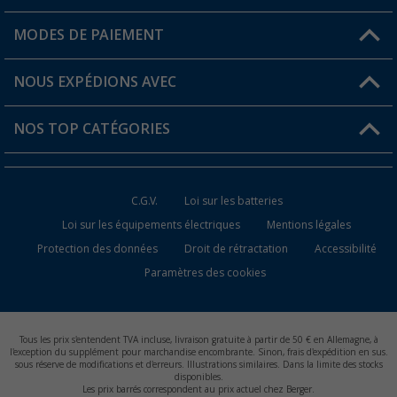
Mon compte
MODES DE PAIEMENT
FAQ et contact
Favoris
Informations sur l'expédition
NOUS EXPÉDIONS AVEC
Carte de fidélité Berger
Retour de marchandises
NOS TOP CATÉGORIES
Statut de la commande
Accessoires caravanes et camping-cars
Devenir revendeur
C.G.V.
Loi sur les batteries
Accessoires de cuisine de camping
Loi sur les équipements électriques
Mentions légales
Protection des données
Droit de rétractation
Accessibilité
Meubles de camping
Paramètres des cookies
Toilettes de camping
Batteries et chargeurs
Tous les prix s'entendent TVA incluse, livraison gratuite à partir de 50 € en Allemagne, à
l'exception du supplément pour marchandise encombrante. Sinon, frais d'expédition en sus.
sous réserve de modifications et d'erreurs. Illustrations similaires. Dans la limite des stocks
disponibles.
Les prix barrés correspondent au prix actuel chez Berger.