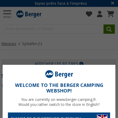
Soyez prêts face à l'imprévu
Marques
Systafex
(1)
AFFICHER LES FILTRES
SYSTAFEX
WELCOME TO THE BERGER CAMPING
Trier par :
WEBSHOP!
You are currently on www.berger-camping.fr.
Would you rather switch to the store in English?