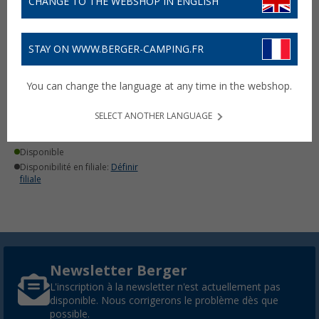
CHANGE TO THE WEBSHOP IN ENGLISH
STAY ON WWW.BERGER-CAMPING.FR
Support mural pour
You can change the language at any time in the webshop.
téléviseur 13-27 pouces
(35)
SELECT ANOTHER LANGUAGE
69,
€
99
Disponible
Disponibilité en filiale:
Définir
filiale
Newsletter Berger
L'inscription à la newsletter n'est actuellement pas
disponible. Nous corrigerons le problème dès que
possible.