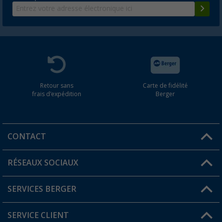
Retour sans
Carte de fidélité
frais d'expédition
Berger
CONTACT
RÉSEAUX SOCIAUX
Une question ?
SERVICES BERGER
Trouver une magasin
SERVICE CLIENT
Devenir revendeur