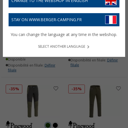
CHANGE TO THE WEBSHOP IN ENGLISH
STAY ON WWW.BERGER-CAMPING.FR
Pinewood Lappland
Veste polaire Pinewood
You can change the language at any time in the webshop.
Extreme 2.0 pantalon
Air Vent pour femmes
pour hommes
39,
€
95
PVC
59,95 €
SELECT ANOTHER LANGUAGE
129,
€
95
PVC
159,95 €
Disponible
Disponible
Disponibilité en filiale:
Définir
filiale
Disponibilité en filiale:
Définir
filiale
-35%
-35%