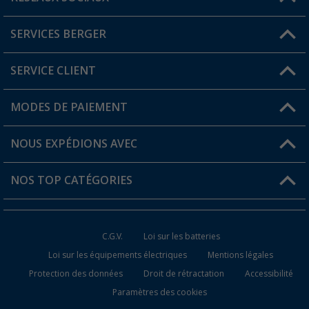
Une question ?
SERVICES BERGER
Trouver une magasin
SERVICE CLIENT
Devenir revendeur
Mon compte
MODES DE PAIEMENT
FAQ et contact
Favoris
Informations sur l'expédition
NOUS EXPÉDIONS AVEC
Carte de fidélité Berger
Retour de marchandises
NOS TOP CATÉGORIES
Statut de la commande
Accessoires caravanes et camping-cars
Devenir revendeur
C.G.V.
Loi sur les batteries
Accessoires de cuisine de camping
Loi sur les équipements électriques
Mentions légales
Protection des données
Droit de rétractation
Accessibilité
Meubles de camping
Paramètres des cookies
Toilettes de camping