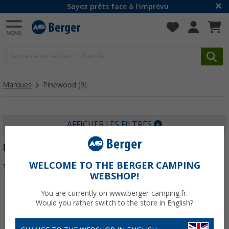
Soyez prêts face à l'imprévu
Marques
Pinewood
(9)
AFFICHER LES FILTRES
PINEWOOD
WELCOME TO THE BERGER CAMPING
Trier par :
WEBSHOP!
You are currently on www.berger-camping.fr.
Would you rather switch to the store in English?
-18%
-33%