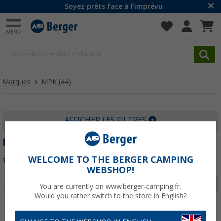
Soyez prêts face à l'imprévu
Marques
MPK
(44)
AFFICHER LES FILTRES
MPK
WELCOME TO THE BERGER CAMPING
Trier par :
WEBSHOP!
Page 1 de 2
You are currently on www.berger-camping.fr.
Would you rather switch to the store in English?
-12%