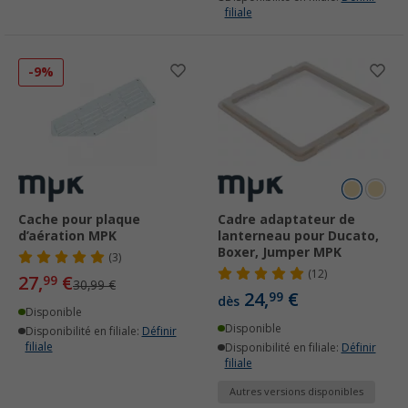
filiale
-9%
Cache pour plaque
Cadre adaptateur de
d’aération MPK
lanterneau pour Ducato,
Boxer, Jumper MPK
(3)
(12)
27,
€
99
30,99 €
24,
€
99
dès
Disponible
Disponible
Disponibilité en filiale:
Définir
filiale
Disponibilité en filiale:
Définir
filiale
Autres versions disponibles