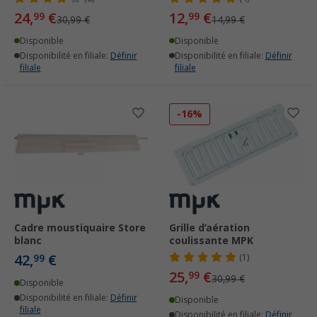
24,
€
12,
€
99
99
30,99 €
14,99 €
Disponible
Disponible
Disponibilité en filiale:
Définir
Disponibilité en filiale:
Définir
filiale
filiale
-16%
Cadre moustiquaire Store
Grille d’aération
blanc
coulissante MPK
42,
€
99
(1)
25,
€
99
30,99 €
Disponible
Disponibilité en filiale:
Définir
Disponible
filiale
Disponibilité en filiale:
Définir