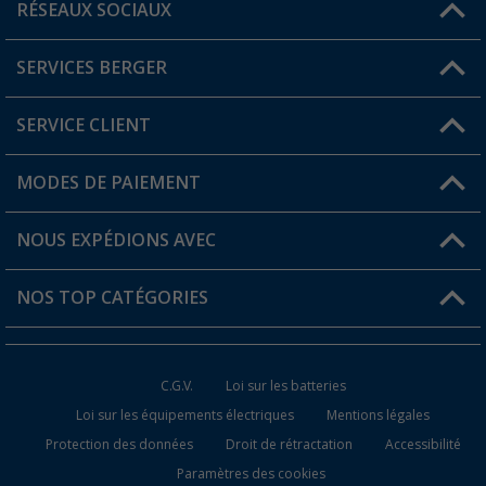
RÉSEAUX SOCIAUX
Une question ?
SERVICES BERGER
Trouver une magasin
SERVICE CLIENT
Devenir revendeur
Mon compte
MODES DE PAIEMENT
FAQ et contact
Favoris
Informations sur l'expédition
NOUS EXPÉDIONS AVEC
Carte de fidélité Berger
Retour de marchandises
NOS TOP CATÉGORIES
Statut de la commande
Accessoires caravanes et camping-cars
Devenir revendeur
C.G.V.
Loi sur les batteries
Accessoires de cuisine de camping
Loi sur les équipements électriques
Mentions légales
Protection des données
Droit de rétractation
Accessibilité
Meubles de camping
Paramètres des cookies