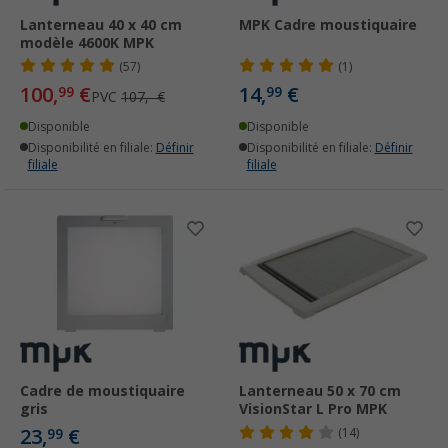
Lanterneau 40 x 40 cm
MPK Cadre moustiquaire
modèle 4600K MPK
(57)
(1)
100,
€
14,
€
99
99
PVC
107,- €
Disponible
Disponible
Disponibilité en filiale:
Définir
Disponibilité en filiale:
Définir
filiale
filiale
Cadre de moustiquaire
Lanterneau 50 x 70 cm
gris
VisionStar L Pro MPK
23,
€
99
(14)