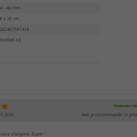
4 - 46 mm
8 x 28 cm
262497591416
90VNW-KE
Évaluation vér
05.2026
Oui
, je recommande ce prod
ièce d'origine. Super"