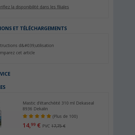
rifiez la disponibilité dans les filiales
IONS ET TÉLÉCHARGEMENTS
%
%
structions d&#039;utilisation
mparez cet article
VICE
é 310 ml
Berger Rideau de duvet
Mastic adhésif 300 
ES
l 8936
chenille
Sikaflex 522 Sika
us de 100)
(Plus de 100)
(44)
10,
€
99
Mastic d'étanchéité 310 ml Dekaseal
19,
€
99
PVC 16,89 €
8936 Dekalin
PVC 34,99 €
(36,
63
€ / 1 l)
(
Plus de
100)
14,
€
99
PVC
17,75 €