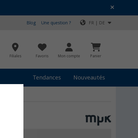
Blog
Une question ?
FR | DE
Filiales
Favoris
Mon compte
Panier
Tendances
Nouveautés
 €