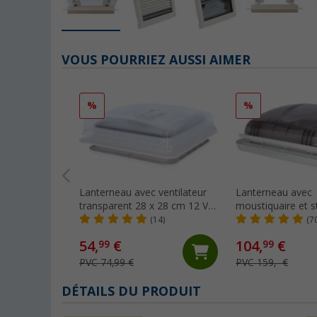
VOUS POURRIEZ AUSSI AIMER
%
%
Lanterneau avec ventilateur
Lanterneau avec
transparent 28 x 28 cm 12 V
moustiquaire et s
Turbo Vent Berger
occultant 40 x 4
(14)
(7
54,
€
104,
€
99
99
PVC 74,99 €
PVC 159,- €
DÉTAILS DU PRODUIT