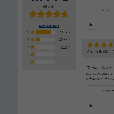
66 Avis
Le comme
Avis vérifiés
5
79 %
4
20 %
3
2 %
Armin B.
05.11.
2
0 %
1
0 %
"Trappe d'accès 
dans l'ancienne 
d'étanchéité Dek
Le comme