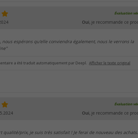
Évaluation vér
2024
Oui
, je recommande ce prod
e, nous espérons qu'elle conviendra également, nous le verrons la
ine"
ntaire a été traduit automatiquement par Deepl.
Afficher le texte original
Évaluation vér
5.2024
Oui
, je recommande ce prod
 qualité/prix, je suis très satisfait ! Je ferai de nouveau des achats.