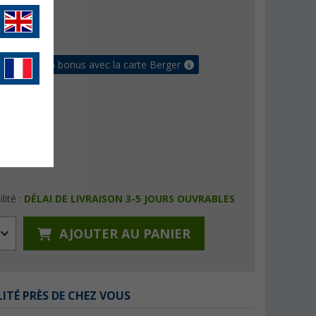
€
9
raison gratuite
 jusqu'à 5% bonus avec la carte Berger
lité :
DÉLAI DE LIVRAISON 3-5 JOURS OUVRABLES
AJOUTER AU PANIER
LITÉ PRÈS DE CHEZ VOUS