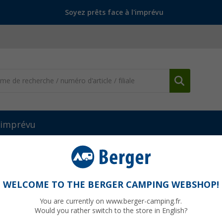
Soyez prêts face à l'imprévu
l'imprévu
naux
Lanterneau 28 x 28 cm Modèle 29 MPK
le 29 MPK
WELCOME TO THE BERGER CAMPING WEBSHOP!
You are currently on www.berger-camping.fr.
Would you rather switch to the store in English?
PVC
59,99