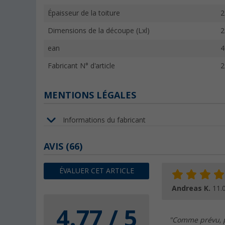
Épaisseur de la toiture
2
Dimensions de la découpe (Lxl)
2
ean
4
Fabricant N° d'article
2
MENTIONS LÉGALES
Informations du fabricant
AVIS
(66)
ÉVALUER CET ARTICLE
Andreas K.
11.
4.77 / 5
"Comme prévu, p