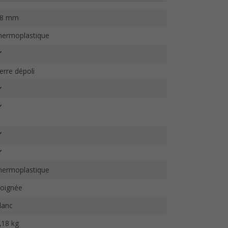
78 mm
hermoplastique
erre dépoli
hermoplastique
oignée
lanc
,18 kg