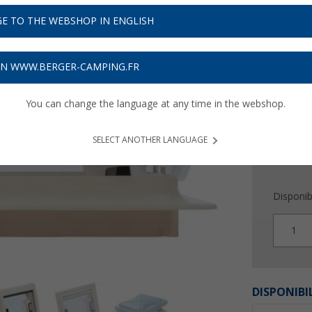
51,
9
E TO THE WEBSHOP IN ENGLISH
Prix TTC
liv
Obtenez
ON WWW.BERGER-CAMPING.FR
You can change the language at any time in the webshop.
SELECT ANOTHER LANGUAGE
Disponibi
1
DISPONIBI