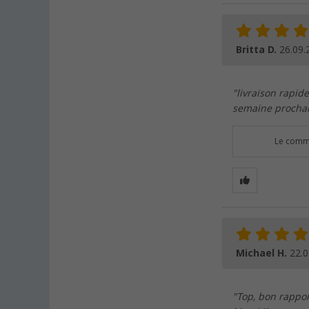
Britta D.
26.09.
"livraison rapid
semaine procha
Le comme
Michael H.
22.0
"Top, bon rapport