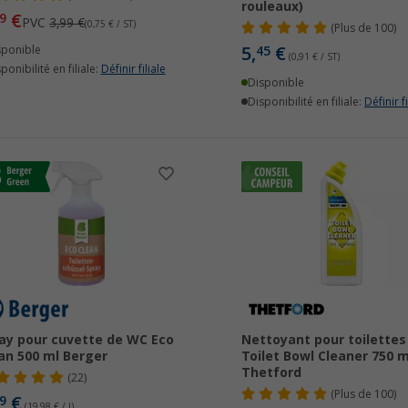
rouleaux)
€
9
PVC
3,99 €
(0,75 € / ST)
(
Plus de
100)
5,
€
sponible
45
(0,91 € / ST)
ponibilité en filiale:
Définir filiale
Disponible
Disponibilité en filiale:
Définir fi
ay pour cuvette de WC Eco
Nettoyant pour toilettes
an 500 ml Berger
Toilet Bowl Cleaner 750 m
Thetford
(22)
(
Plus de
100)
€
9
(19,98 € / l)