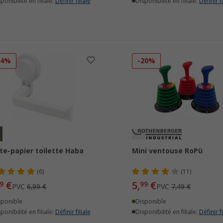
ponibilité en filiale:
Définir filiale
Disponibilité en filiale:
Définir fi
14%
-20%
te-papier toilette Haba
Mini ventouse RoPü
(6)
(11)
€
5,
€
9
99
PVC
6,99 €
PVC
7,49 €
sponible
Disponible
ponibilité en filiale:
Définir filiale
Disponibilité en filiale:
Définir fi