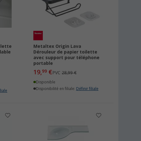
ilette
Metaltex Origin Lava
dable
Dérouleur de papier toilette
avec support pour téléphone
portable
19,
€
99
PVC
28,99 €
Disponible
Disponibilité en filiale:
Définir filiale
liale