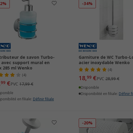
22%
-34%
tributeur de savon Turbo-
Garniture de WC Turbo-L
 avec support mural en
acier inoxydable Wenko
x 285 ml Wenko
(4)
(4)
18,
€
99
PVC
28,99 €
,
€
99
PVC
17,99 €
Disponible
sponible
Disponibilité en filiale:
Définir fi
ponibilité en filiale:
Définir filiale
-20%