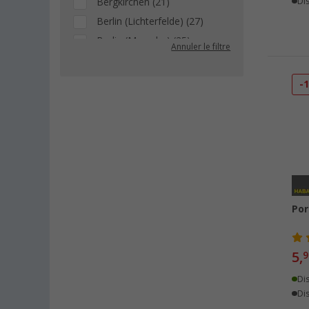
Bergkirchen (21)
Dis
Berlin (Lichterfelde) (27)
Berlin (Marzahn) (25)
Annuler le filtre
Berlin (Tegel) (26)
Bielefeld (25)
-
Bindlach (12)
Bischofsheim (22)
Bocholt (22)
Bordeaux (FR) (21)
Braunschweig (23)
Buchholz (24)
Por
Chartres (FR) (12)
Coburg / Dörfles-Esbach (16)
Cottbus (21)
5,
9
Cuxhaven (19)
Di
Deggendorf (19)
Dis