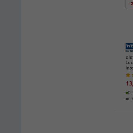
Heide (14)
-
Heidelberg (20)
Heiligenhafen (24)
Heiligenzimmern (16)
Herten (18)
Hooksiel (10)
Isny im Allgäu (22)
Dis
Kaiserslautern (25)
Loc
Kerpen (22)
ino
Kesselsdorf (21)
13
Kiel (29)
Klagenfurt (22)
Di
Dis
Klettgau / Erzingen (24)
Kolbermoor (20)
Leipzig - Wiedemar (21)
Leverkusen (23)