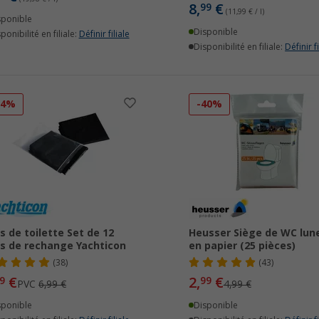
8,
€
99
(11,99 € / l)
sponible
Disponible
ponibilité en filiale:
Définir filiale
Disponibilité en filiale:
Définir fi
14%
-40%
s de toilette Set de 12
Heusser Siège de WC lun
s de rechange Yachticon
en papier (25 pièces)
(38)
(43)
€
2,
€
9
99
PVC
6,99 €
4,99 €
sponible
Disponible