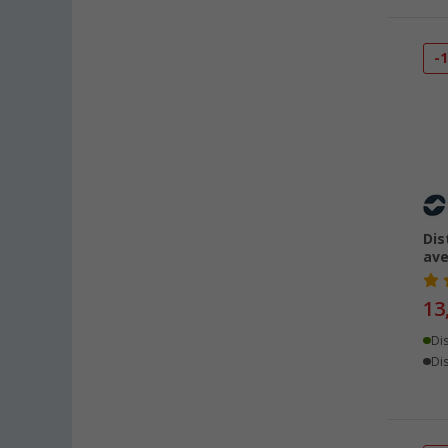
Dettingen unter Teck (17)
Dornbirn (AT) (11)
-
Eisenach (12)
Ellingen (12)
Erfurt (23)
Eriskirch (22)
Frankfurt am Main (23)
Freiburg (22)
Fulda (16)
Dis
Gera (21)
ave
Gießen (21)
13
Grafenau (13)
Göttingen (23)
Di
Dis
Gütersloh (20)
Hamburg (23)
Hannover (23)