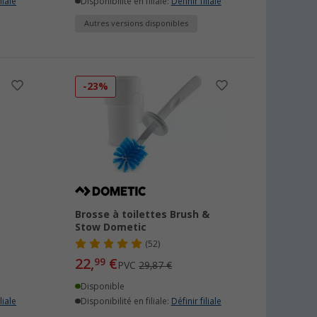
liale
Disponibilité en filiale:
Définir filiale
Autres versions disponibles
-23%
Brosse à toilettes Brush &
Stow Dometic
(52)
22,
€
99
PVC
29,87 €
Disponible
liale
Disponibilité en filiale:
Définir filiale