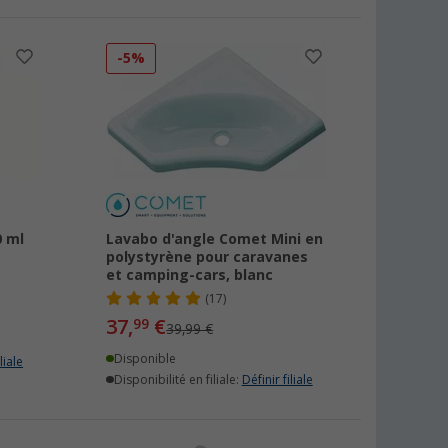
-5%
0 ml
Lavabo d'angle Comet Mini en
polystyrène pour caravanes
et camping-cars, blanc
(17)
37,
€
99
39,99 €
Disponible
liale
Disponibilité en filiale:
Définir filiale