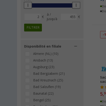
Goldeimer (1)
Di
Haba (1)
Dis
à /
Heusser (1)
€
€
jusqu'à
koziol (1)
FILTRER
Layzee (1)
-
Nigrin (1)
Outwell (1)
Disponibilité en filiale
Reich (1)
Almere (NL) (10)
Rothenberger (1)
Ansbach (13)
Solbio (1)
Augsburg (23)
Bad Bergzabern (21)
Sac
Bad Kreuznach (25)
sac
Bad Salzuflen (19)
5,
9
Baunatal (22)
Bengel (25)
Di