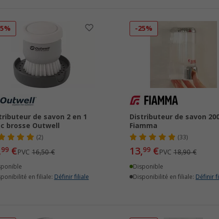
15%
-25%
tributeur de savon 2 en 1
Distributeur de savon 20
c brosse Outwell
Fiamma
(2)
(33)
,
€
13,
€
99
99
PVC
16,50 €
PVC
18,90 €
sponible
Disponible
ponibilité en filiale:
Définir filiale
Disponibilité en filiale:
Définir fi