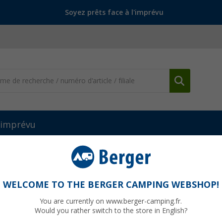
Soyez prêts face à l'imprévu
l'imprévu
lle de bain
(87)
WELCOME TO THE BERGER CAMPING WEBSHOP!
PEMENT POUR SALLE DE BAIN
You are currently on www.berger-camping.fr.
de bain de votre véhicule de loisirs
est un espace d'une importance 
Would you rather switch to the store in English?
g
, nous le savons, et c'est pourquoi nous avons réuni le meilleur équ