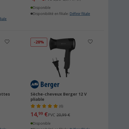
Disponible
Disponibilité en filiale:
Définir filiale
liale
-28%
ettes
Sèche-cheveux Berger 12 V
pliable
(6)
14,
€
99
PVC
20,99 €
Disponible