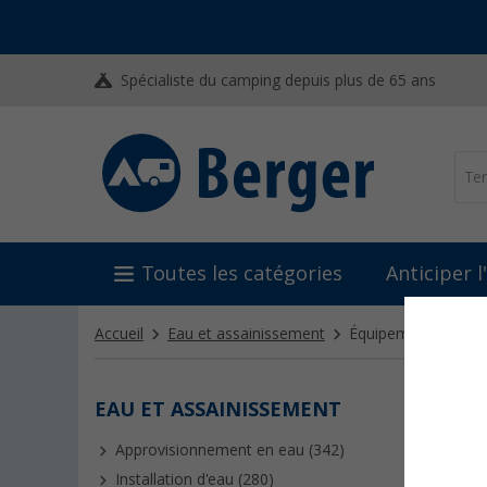
Spécialiste du camping depuis plus de 65 ans
Toutes les catégories
Anticiper 
Accueil
Eau et assainissement
Équipement pour sa
EAU ET ASSAINISSEMENT
ÉQUI
Approvisionnement en eau (342)
La salle 
Campin
Installation d'eau (280)