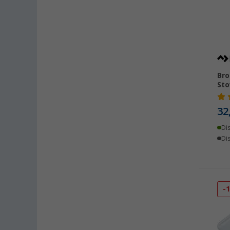
Linz/Traun (AT) (23)
Losheim (16)
Lyon (FR) (21)
Magdeburg (24)
Moormerland (26)
Möser (24)
Bro
Sto
Mülheim an der Ruhr (24)
Mülheim-Kärlich (22)
32
Neu-Ulm (22)
Di
Neuenburg am Rhein (23)
Dis
Neumarkt (25)
Neustadt Dosse (13)
Neustrelitz (23)
Nieuwegein (NL) (16)
-
Nieuwerkerk (NL) (12)
Nottuln (20)