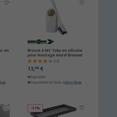
oc en
Brosse à WC Toby en silicone
pour montage mural Brunner
(15)
13,
€
99
Disponible
liale
Disponibilité en filiale:
Définir filiale
-31%