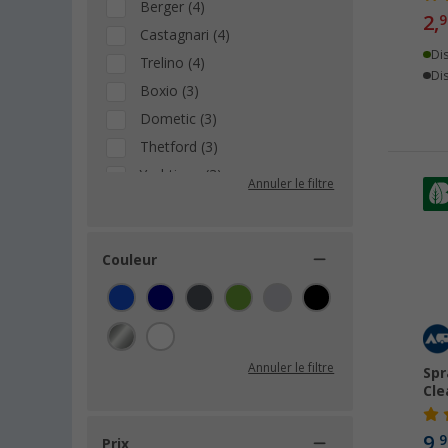
Berger (4)
2,
9
Castagnari (4)
Di
Trelino (4)
Dis
Boxio (3)
Dometic (3)
Thetford (3)
Yachticon (3)
Annuler le filtre
Zielonka (3)
Awiwa (2)
Barwig (2)
Couleur
Can (2)
Severin (2)
Arisol (1)
Annuler le filtre
Chinchilla (1)
Spr
Cle
Confurn (1)
Fiamma (1)
9,
9
Prix