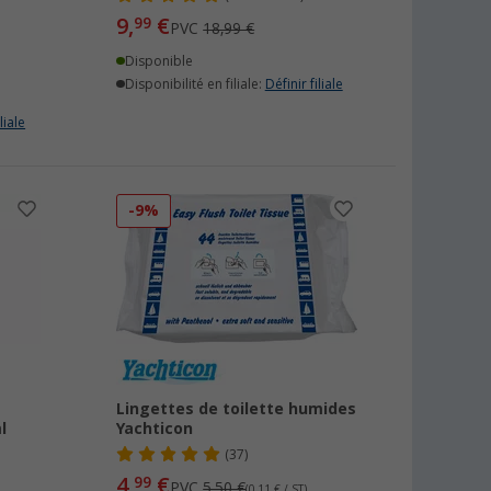
9,
€
99
PVC
18,99 €
Disponible
Disponibilité en filiale:
Définir filiale
liale
-9%
Lingettes de toilette humides
l
Yachticon
(37)
4,
€
99
PVC
5,50 €
(0,11 € / ST)