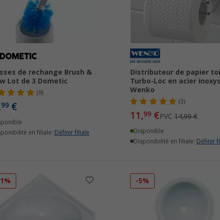
sses de rechange Brush &
Distributeur de papier to
w Lot de 3 Dometic
Turbo-Loc en acier inoxy
Wenko
(9)
(3)
,
€
99
11,
€
99
PVC
14,99 €
sponible
Disponible
ponibilité en filiale:
Définir filiale
Disponibilité en filiale:
Définir fi
11%
-5%