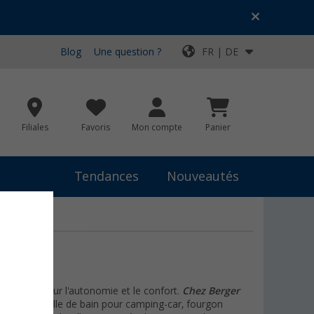
Blog
Une question ?
FR | DE
Filiales
Favoris
Mon compte
Panier
Tendances
Nouveautés
capitale pour l'autonomie et le confort.
Chez Berger
ipement de salle de bain pour camping-car, fourgon