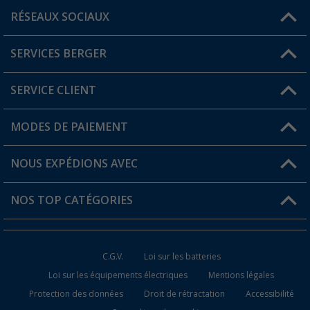
RÉSEAUX SOCIAUX
Une question ?
SERVICES BERGER
Trouver une magasin
SERVICE CLIENT
Devenir revendeur
Mon compte
MODES DE PAIEMENT
FAQ et contact
Favoris
Informations sur l'expédition
NOUS EXPÉDIONS AVEC
Carte de fidélité Berger
Retour de marchandises
NOS TOP CATÉGORIES
Statut de la commande
Accessoires caravanes et camping-cars
Devenir revendeur
C.G.V.
Loi sur les batteries
Accessoires de cuisine de camping
Loi sur les équipements électriques
Mentions légales
Protection des données
Droit de rétractation
Accessibilité
Meubles de camping