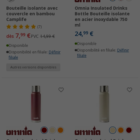
Bouteille isolante avec
Omnia Insulated Drinks
couvercle en bambou
Bottle Bouteille isolante
Camplife
en acier inoxydable 750
ml
(7)
24,
€
99
7,
€
99
dès
PVC
14,99 €
Disponible
Disponible
Disponibilité en filiale:
Définir
Disponibilité en filiale:
Définir
filiale
filiale
Autres versions disponibles