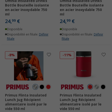
Omnia Insulated Drinks
Omnia Insulated Drinks
Bottle Bouteille isolante
Bottle Bouteille isolante
en acier inoxydable 750
en acier inoxydable 750
ml
ml
24,
€
24,
€
99
99
Disponible
Disponible
Disponibilité en filiale:
Définir
Disponibilité en filiale:
Définir
filiale
filiale
-8%
-11%
Primus Flinta Insulated
Primus Flinta Insulated
Lunch Jug Récipient
Lunch Jug Récipient
alimentaire isolé par le
alimentaire isolé par le
vide 550 ml
vide 550 ml