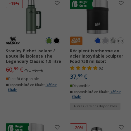
-19%
noir
Stanley Pichet isolant /
Récipient isotherme en
Bouteille isolante The
acier inoxydable Sculptor
Legendary Classic 1,9 litre
Food 750 ml Esbit
60,
€
99
(6)
PVC
76,- €
37,
€
99
Bientôt disponible
Disponibilité en filiale:
Définir
Disponible
filiale
Disponibilité en filiale:
Définir
filiale
Autres versions disponibles
-20%