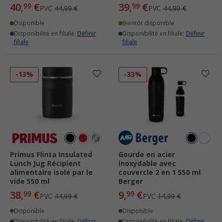
40,
€
39,
€
99
99
PVC
44,99 €
PVC
44,99 €
Disponible
Bientôt disponible
Disponibilité en filiale:
Définir
Disponibilité en filiale:
Définir
filiale
filiale
-13%
-33%
Primus Flinta Insulated
Gourde en acier
Lunch Jug Récipient
inoxydable avec
alimentaire isolé par le
couvercle 2 en 1 550 ml
vide 550 ml
Berger
38,
€
9,
€
99
99
PVC
44,99 €
PVC
14,99 €
Disponible
Disponible
Disponibilité en filiale:
Définir
Disponibilité en filiale:
Définir