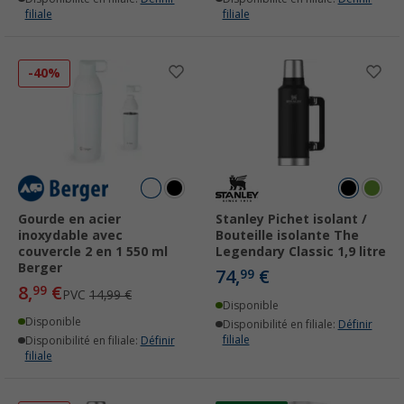
filiale
filiale
-40%
Gourde en acier
Stanley Pichet isolant /
inoxydable avec
Bouteille isolante The
couvercle 2 en 1 550 ml
Legendary Classic 1,9 litre
Berger
74,
€
99
8,
€
99
PVC
14,99 €
Disponible
Disponible
Disponibilité en filiale:
Définir
filiale
Disponibilité en filiale:
Définir
filiale