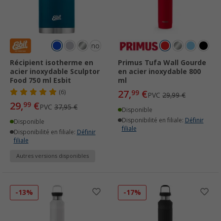
noir
Récipient isotherme en
Primus Tufa Wall Gourde
acier inoxydable Sculptor
en acier inoxydable 800
Food 750 ml Esbit
ml
27,
€
(6)
99
PVC
29,99 €
29,
€
99
PVC
37,95 €
Disponible
Disponibilité en filiale:
Définir
Disponible
filiale
Disponibilité en filiale:
Définir
filiale
Autres versions disponibles
-13%
-17%