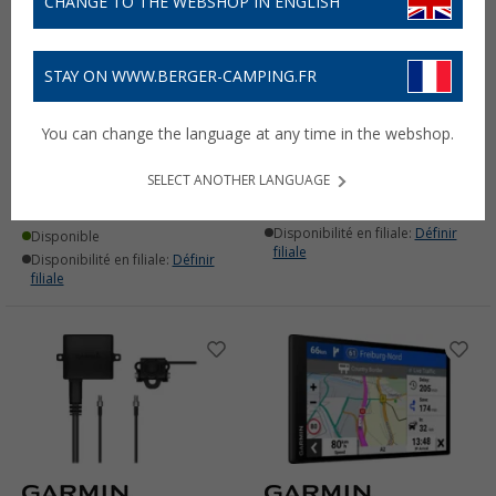
CHANGE TO THE WEBSHOP IN ENGLISH
STAY ON WWW.BERGER-CAMPING.FR
Garmin BC40 support
Garmin BC50 câble
You can change the language at any time in the webshop.
cliquable à visser
d'extension
69,
€
(1)
99
SELECT ANOTHER LANGUAGE
16,
€
99
Disponible
Disponibilité en filiale:
Définir
Disponible
filiale
Disponibilité en filiale:
Définir
filiale