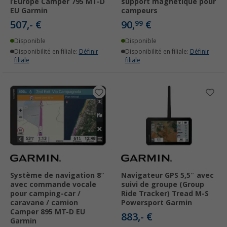
l’Europe Camper 795 MT-D
support magnétique pour
EU Garmin
campeurs
507,- €
90,
€
99
Disponible
Disponible
Disponibilité en filiale:
Définir
Disponibilité en filiale:
Définir
filiale
filiale
Système de navigation 8″
Navigateur GPS 5,5″ avec
avec commande vocale
suivi de groupe (Group
pour camping-car /
Ride Tracker) Tread M-S
caravane / camion
Powersport Garmin
Camper 895 MT-D EU
883,- €
Garmin