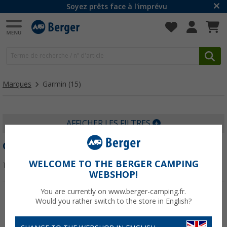
Soyez prêts face à l'imprévu
Marques
Garmin
(15)
AFFICHER LES FILTRES
GARMIN
WELCOME TO THE BERGER CAMPING
Trier par :
WEBSHOP!
You are currently on www.berger-camping.fr.
Would you rather switch to the store in English?