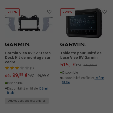
-33%
-20%
Garmin Vieo RV 52 Stereo
Tablette pour unité de
Dock Kit de montage sur
base Vieo RV Garmin
cadre
515,- €
PVC
649,99 €
(1)
Disponible
99,
€
99
dès
PVC
149,99 €
Disponibilité en filiale:
Définir
filiale
Disponible
Disponibilité en filiale:
Définir
filiale
Autres versions disponibles