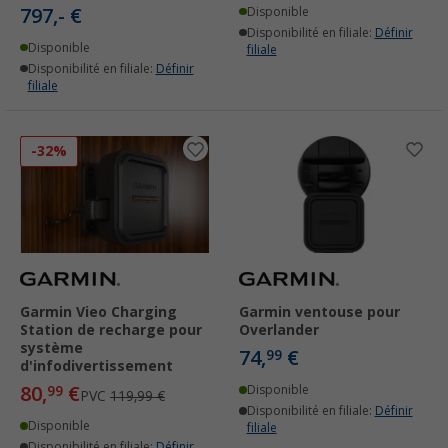
797,- €
Disponible
Disponibilité en filiale:
Définir
Disponible
filiale
Disponibilité en filiale:
Définir
filiale
-32%
Garmin Vieo Charging
Garmin ventouse pour
Station de recharge pour
Overlander
système
74,
€
99
d'infodivertissement
80,
€
99
Disponible
PVC
119,99 €
Disponibilité en filiale:
Définir
Disponible
filiale
Disponibilité en filiale:
Définir