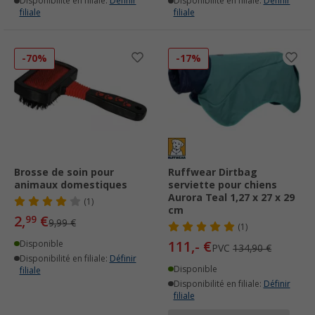
Disponibilité en filiale:
Définir
Disponibilité en filiale:
Définir
filiale
filiale
-70%
-17%
Brosse de soin pour
Ruffwear Dirtbag
animaux domestiques
serviette pour chiens
Aurora Teal 1,27 x 27 x 29
(1)
cm
2,
€
99
9,99 €
(1)
111,- €
Disponible
PVC
134,90 €
Disponibilité en filiale:
Définir
Disponible
filiale
Disponibilité en filiale:
Définir
filiale