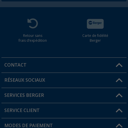
Retour sans
Carte de fidélité
frais d'expédition
Berger
CONTACT
RÉSEAUX SOCIAUX
Une question ?
SERVICES BERGER
Trouver une magasin
SERVICE CLIENT
Devenir revendeur
Mon compte
MODES DE PAIEMENT
FAQ et contact