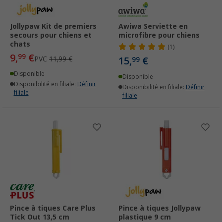
Jollypaw Kit de premiers
Awiwa Serviette en
secours pour chiens et
microfibre pour chiens
chats
(1)
9,
€
99
PVC
11,99 €
15,
€
99
Disponible
Disponible
Disponibilité en filiale:
Définir
Disponibilité en filiale:
Définir
filiale
filiale
Pince à tiques Care Plus
Pince à tiques Jollypaw
Tick Out 13,5 cm
plastique 9 cm