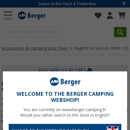
Soyez prêts face à l'imprévu
Accessoires de camping pour chien
Hygiène et Soin du chien
(13)
AFFICHER LES FILTRES
HYGIÈNE ET SOIN POUR CHIEN AU
CAMPING
WELCOME TO THE BERGER CAMPING
Poils mouillés après la promenade, boue dans le camping-car ou
WEBSHOP!
tiques après une randonnée en pleine nature : voyager avec un
You are currently on www.berger-camping.fr.
chien comporte ses défis. Chez Berger Camping, vous trouverez les
Would you rather switch to the store in English?
produits d’hygiène et de soin dont vous avez
En savoir plus sur
Hygiène et Soin du chien
...
Trier par :