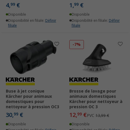
4,
€
1,
€
99
99
Disponible
Disponible
Disponibilité en filiale:
Définir
Disponibilité en filiale:
Définir
filiale
filiale
-7%
Buse à jet conique
Brosse de lavage pour
Kärcher pour animaux
animaux domestiques
domestiques pour
Kärcher pour nettoyeur à
nettoyeur à pression OC3
pression OC 3
30,
€
12,
€
99
99
PVC
13,99 €
Disponible
Disponible