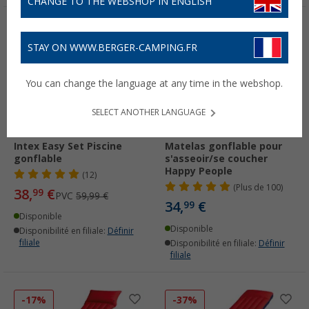
CHANGE TO THE WEBSHOP IN ENGLISH
-35%
STAY ON WWW.BERGER-CAMPING.FR
You can change the language at any time in the webshop.
SELECT ANOTHER LANGUAGE
Intex Easy Set Piscine
Matelas gonflable pour
gonflable
s'asseoir/se coucher
Happy People
(12)
(
Plus de
100)
38,
€
99
PVC
59,99 €
34,
€
99
Disponible
Disponible
Disponibilité en filiale:
Définir
filiale
Disponibilité en filiale:
Définir
filiale
-17%
-37%