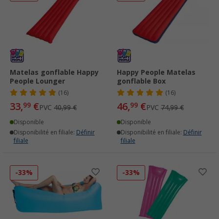
Matelas gonflable Happy
Happy People Matelas
People Lounger
gonflable Box
(16)
(16)
33,
€
46,
€
99
99
PVC
40,99 €
PVC
74,99 €
Disponible
Disponible
Disponibilité en filiale:
Définir
Disponibilité en filiale:
Définir
filiale
filiale
-33%
-33%