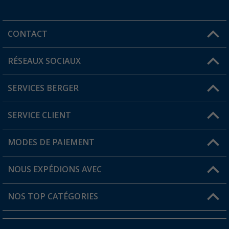
CONTACT
RÉSEAUX SOCIAUX
Une question ?
SERVICES BERGER
Trouver une magasin
SERVICE CLIENT
Devenir revendeur
Mon compte
MODES DE PAIEMENT
FAQ et contact
Favoris
Informations sur l'expédition
NOUS EXPÉDIONS AVEC
Carte de fidélité Berger
Retour de marchandises
NOS TOP CATÉGORIES
Statut de la commande
Accessoires caravanes et camping-cars