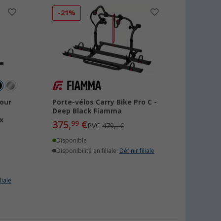
-21%
pour
Porte-vélos Carry Bike Pro C -
Deep Black Fiamma
x
375,
€
99
PVC
479,- €
Disponible
Disponibilité en filiale:
Définir filiale
liale