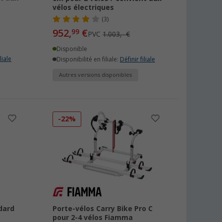
vélos électriques
(3)
952,
€
99
PVC
1.003,- €
Disponible
liale
Disponibilité en filiale:
Définir filiale
Autres versions disponibles
-22%
dard
Porte-vélos Carry Bike Pro C
pour 2-4 vélos Fiamma