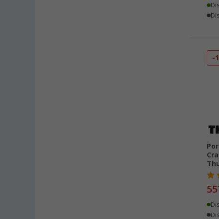
Di
Dis
-
Por
Cra
Thu
55
Di
Dis