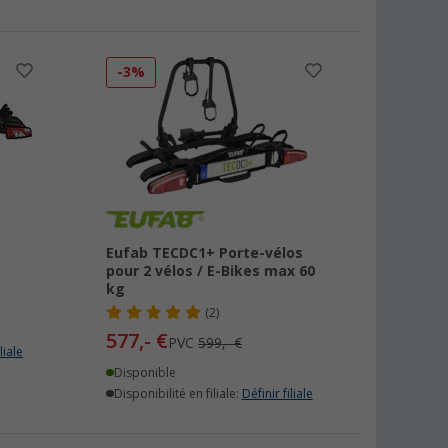
-3%
Eufab TECDC1+ Porte-vélos
pour 2 vélos / E-Bikes max 60
kg
(2)
577,- €
PVC
599,- €
liale
Disponible
Disponibilité en filiale:
Définir filiale