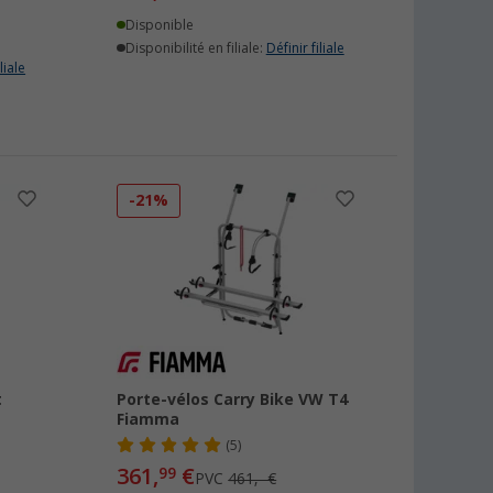
Disponible
Disponibilité en filiale:
Définir filiale
liale
-21%
t
Porte-vélos Carry Bike VW T4
Fiamma
(5)
361,
€
99
PVC
461,- €