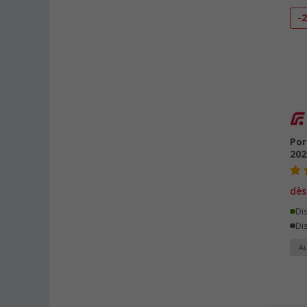
-
Por
20
dès
Di
Dis
Au