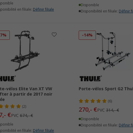
sponible
Disponible
ponibilité en filiale:
Définir filiale
Disponibilité en filiale:
Définir fi
17%
-14%
te-vélos Elite Van XT VW
Porte-vélos Sport G2 Thu
fter à partir de 2017 noir
le
(6)
(2)
270,- €
PVC
314,- €
7,- €
PVC
674,- €
Disponible
sponible
Disponibilité en filiale:
Définir fi
ponibilité en filiale:
Définir filiale