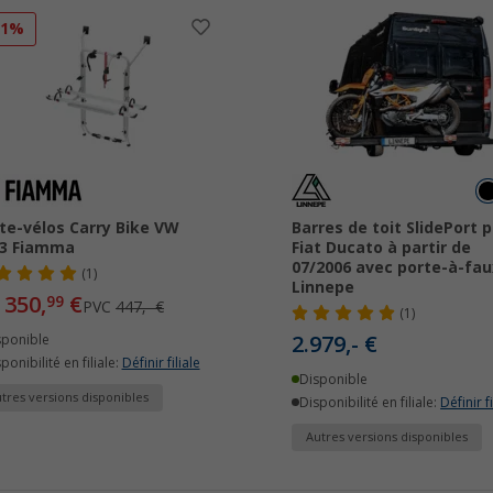
21%
te-vélos Carry Bike VW
Barres de toit SlidePort 
23 Fiamma
Fiat Ducato à partir de
07/2006 avec porte-à-fau
(1)
Linnepe
350,
€
99
PVC
447,- €
(1)
2.979,- €
sponible
ponibilité en filiale:
Définir filiale
Disponible
tres versions disponibles
Disponibilité en filiale:
Définir fi
Autres versions disponibles