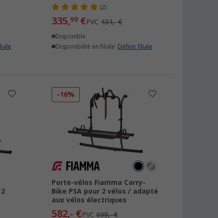
(2)
335,
€
99
PVC
434,- €
Disponible
liale
Disponibilité en filiale:
Définir filiale
-16%
Porte-vélos Fiamma Carry-
 2
Bike PSA pour 2 vélos / adapté
aux vélos électriques
582,- €
PVC
699,- €