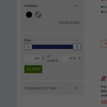
Couleur
Di
Dis
Annuler le filtre
Prix
-
à /
€
€
jusqu'à
FILTRER
Por
Disponibilité en filiale
Bik
aux
55