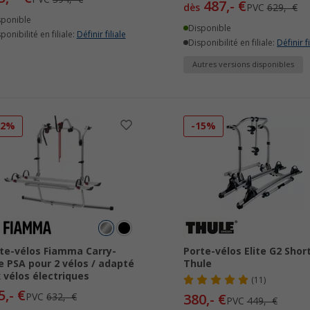
487,- €
dès
PVC
629,- €
sponible
Disponible
ponibilité en filiale:
Définir filiale
Disponibilité en filiale:
Définir fi
Autres versions disponibles
12%
-15%
te-vélos Fiamma Carry-
Porte-vélos Elite G2 Shor
e PSA pour 2 vélos / adapté
Thule
 vélos électriques
(11)
5,- €
PVC
632,- €
380,- €
PVC
449,- €