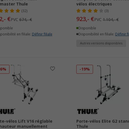
master Thule
vélos électriques
(32)
(3)
2,- €
923,- €
PVC
674,- €
PVC
1.104,- €
sponible
Disponible
ponibilité en filiale:
Définir filiale
Disponibilité en filiale:
Définir fi
Autres versions disponibles
16%
-19%
te-vélos Lift V16 réglable
Porte-vélos Elite G2 stan
hauteur manuellement
Thule