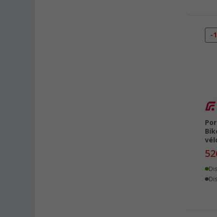
-
Por
Bik
vél
52
Di
Dis