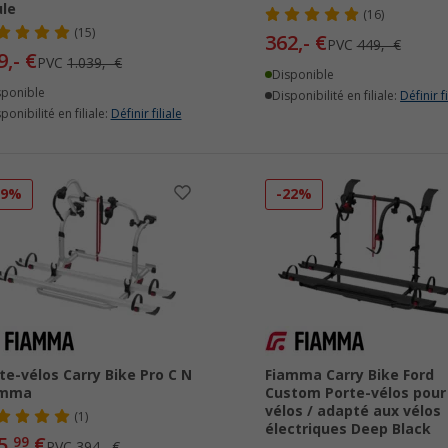
le
(16)
(15)
362,- €
PVC
449,- €
9,- €
PVC
1.039,- €
Disponible
sponible
Disponibilité en filiale:
Définir fi
ponibilité en filiale:
Définir filiale
19%
-22%
te-vélos Carry Bike Pro C N
Fiamma Carry Bike Ford
amma
Custom Porte-vélos pour
vélos / adapté aux vélos
(1)
électriques Deep Black
5,
€
99
PVC
394,- €