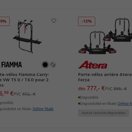
19%
-13%
te-vélos Fiamma Carry-
Porte-vélos arrière Atera
e VW T5 D / T6 D pour 2
Forza
os
777,- €
dès
PVC
899,- €
6,
€
99
PVC
652,- €
Disponible
sponible
Disponibilité en filiale:
Définir fi
ponibilité en filiale:
Définir filiale
Autres versions disponibles