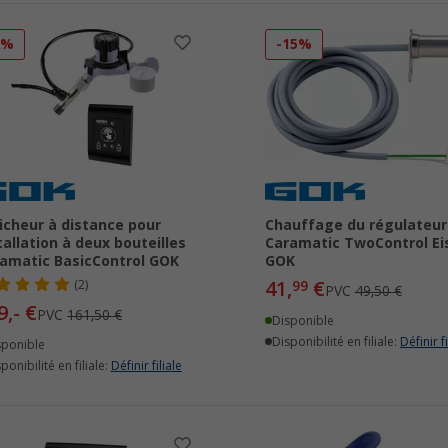
7%
-15%
icheur à distance pour
Chauffage du régulateur
tallation à deux bouteilles
Caramatic TwoControl Ei
amatic BasicControl GOK
GOK
41,
€
(2)
99
PVC
49,50 €
9,- €
PVC
161,50 €
Disponible
Disponibilité en filiale:
Définir fi
sponible
ponibilité en filiale:
Définir filiale