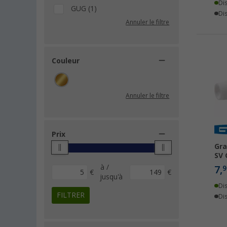
Di
GUG (1)
Dis
Annuler le filtre
Couleur
Annuler le filtre
Prix
Gra
SV
à /
7,
9
€
€
jusqu'à
Di
FILTRER
Dis