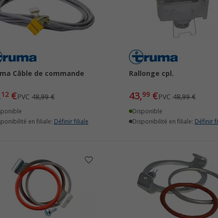
uma Câble de commande
Rallonge cpl.
,
€
43,
€
12
99
PVC
48,99 €
PVC
48,99 €
sponible
Disponible
ponibilité en filiale:
Définir filiale
Disponibilité en filiale:
Définir fi