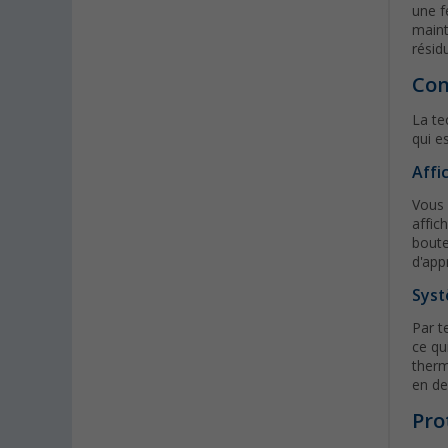
une f
Neu-Ulm (2)
maint
Neuenburg am Rhein (4)
résid
Neumarkt (3)
Con
Neustadt Dosse (2)
La te
Neustrelitz (2)
qui e
Nieuwegein (NL) (2)
Affi
Nieuwerkerk (NL) (1)
Vous 
Nottuln (2)
affic
boute
Nürnberg (2)
d'app
Oberhausen (2)
Syst
Offenburg (4)
Osnabrück (3)
Par t
ce qu
Overath (2)
therm
Paderborn (2)
en de
Pfullingen (2)
Pro
Quickborn (1)