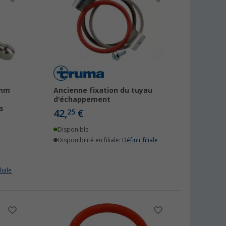
 mm
Ancienne fixation du tuyau
d'échappement
s
42,
€
25
Disponible
Disponibilité en filiale:
Définir filiale
liale