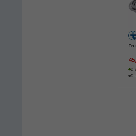
Fulda (1)
Gera (2)
Gießen (2)
Grafenau (2)
Göttingen (3)
Tr
Gütersloh (2)
Hamburg (4)
45
Hannover (2)
Di
Heide (1)
Dis
Heidelberg (6)
Heiligenhafen (2)
Heiligenzimmern (2)
Herten (2)
Hooksiel (2)
Isny im Allgäu (2)
Kaiserslautern (3)