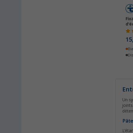
Kerpen (2)
Kesselsdorf (3)
Fix
Kiel (3)
d'
Klagenfurt (2)
15
Klettgau / Erzingen (3)
Kolbermoor (2)
Bi
Dis
Leipzig - Wiedemar (2)
Leverkusen (2)
Linz/Traun (AT) (2)
Losheim (1)
Ent
Lyon (FR) (2)
Magdeburg (2)
Un sy
joint
Moormerland (2)
déten
Möser (2)
Pâte
Mülheim an der Ruhr (2)
Mülheim-Kärlich (4)
L'éta