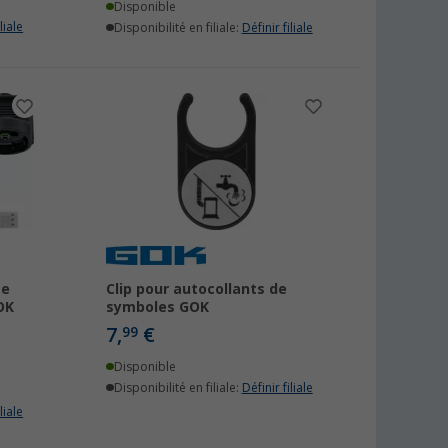
Disponible
liale
Disponibilité en filiale:
Définir filiale
ge
Clip pour autocollants de
OK
symboles GOK
7,
€
99
Disponible
Disponibilité en filiale:
Définir filiale
liale