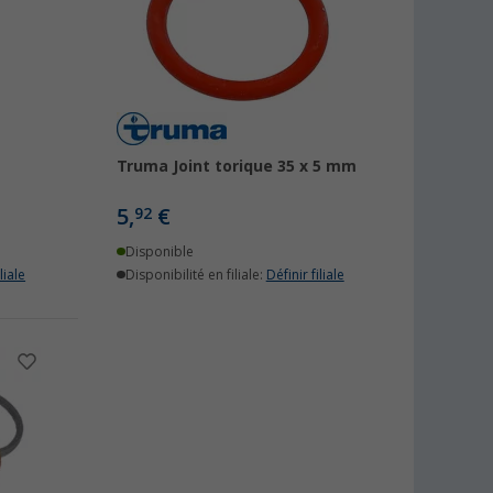
Truma Joint torique 35 x 5 mm
5,
€
92
Disponible
liale
Disponibilité en filiale:
Définir filiale