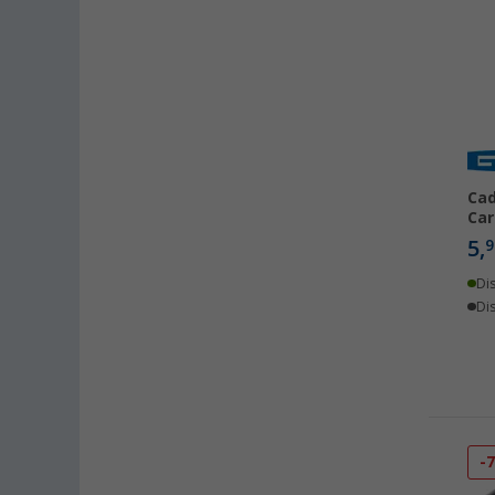
Bocholt (3)
Bordeaux (FR) (2)
Braunschweig (2)
Buchholz (3)
Coburg / Dörfles-Esbach (2)
Cottbus (2)
Cad
Cuxhaven (2)
Car
Deggendorf (4)
5,
9
Dettingen unter Teck (2)
Di
Dornbirn (AT) (1)
Dis
Eisenach (1)
Ellingen (2)
Erfurt (3)
Eriskirch (4)
Frankfurt am Main (2)
-
Freiburg (3)