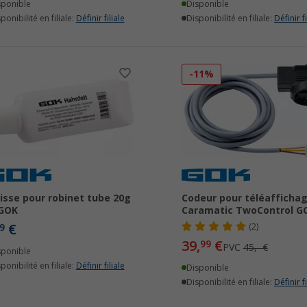
sponible
Disponible
ponibilité en filiale:
Définir filiale
Disponibilité en filiale:
Définir fi
-11%
isse pour robinet tube 20g
Codeur pour téléafficha
 GOK
Caramatic TwoControl G
€
9
(2)
39,
€
99
PVC
45,- €
sponible
ponibilité en filiale:
Définir filiale
Disponible
Disponibilité en filiale:
Définir fi