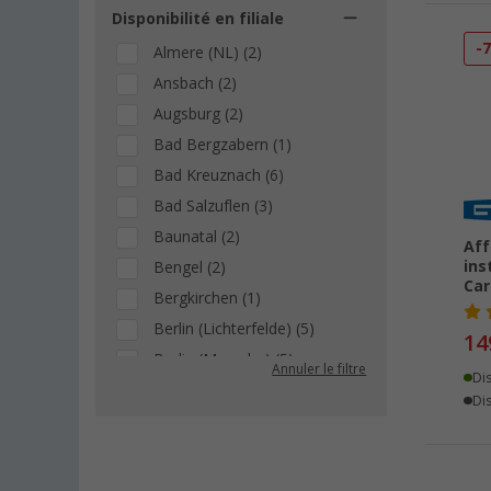
Disponibilité en filiale
-
Almere (NL) (2)
Ansbach (2)
Augsburg (2)
Bad Bergzabern (1)
Bad Kreuznach (6)
Bad Salzuflen (3)
Baunatal (2)
Aff
ins
Bengel (2)
Car
Bergkirchen (1)
Berlin (Lichterfelde) (5)
14
Berlin (Marzahn) (5)
Annuler le filtre
Di
Berlin (Tegel) (2)
Dis
Bielefeld (2)
Bindlach (2)
Bischofsheim (3)