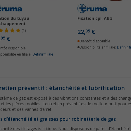
ation du tuyau
Fixation cpl. AE 5
échappement
22,
€
(1)
95
,
€
95
Bientôt disponible
Disponibilité en filiale:
Définir fi
entôt disponible
ponibilité en filiale:
Définir filiale
retien préventif : étanchéité et lubrification
stème de gaz est exposé à des vibrations constantes et à des chang
s et les pièces mobiles. L'entretien préventif est le meilleur outil pour é
deurs et des vannes d'arrêt.
s d'étanchéité et graisses pour robinetterie de gaz
nchéité des filetages is critique. Nous disposons de pâtes d'étanchéité