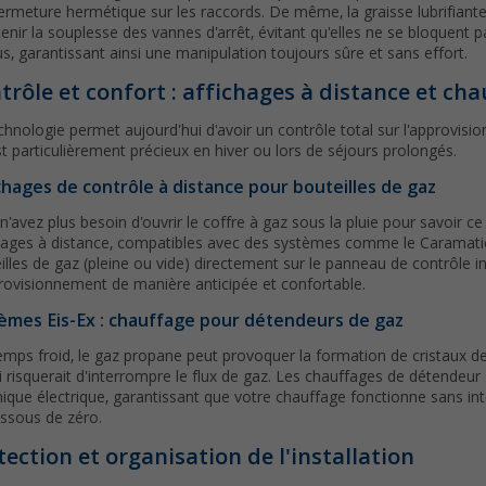
ermeture hermétique sur les raccords. De même, la graisse lubrifiante
enir la souplesse des vannes d'arrêt, évitant qu'elles ne se bloquent 
us, garantissant ainsi une manipulation toujours sûre et sans effort.
trôle et confort : affichages à distance et c
chnologie permet aujourd'hui d'avoir un contrôle total sur l'approvisio
st particulièrement précieux en hiver ou lors de séjours prolongés.
chages de contrôle à distance pour bouteilles de gaz
n'avez plus besoin d'ouvrir le coffre à gaz sous la pluie pour savoir ce
hages à distance, compatibles avec des systèmes comme le Caramatic 
illes de gaz (pleine ou vide) directement sur le panneau de contrôle 
rovisionnement de manière anticipée et confortable.
èmes Eis-Ex : chauffage pour détendeurs de gaz
emps froid, le gaz propane peut provoquer la formation de cristaux de
i risquerait d'interrompre le flux de gaz. Les chauffages de détendeur 
ique électrique, garantissant que votre chauffage fonctionne sans 
ssous de zéro.
tection et organisation de l'installation