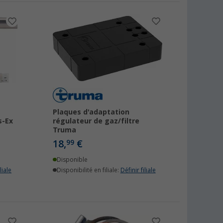
Plaques d'adaptation
s-Ex
régulateur de gaz/filtre
Truma
18,
€
99
Disponible
liale
Disponibilité en filiale:
Définir filiale