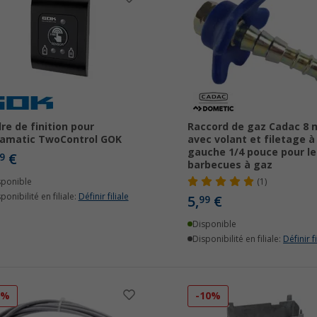
re de finition pour
Raccord de gaz Cadac 8
amatic TwoControl GOK
avec volant et filetage à
gauche 1/4 pouce pour le
€
9
barbecues à gaz
sponible
(1)
ponibilité en filiale:
Définir filiale
5,
€
99
Disponible
Disponibilité en filiale:
Définir fi
7%
-10%