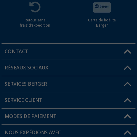
Retour sans
Carte de fidélité
frais d'expédition
Berger
CONTACT
RÉSEAUX SOCIAUX
Une question ?
SERVICES BERGER
Trouver une magasin
SERVICE CLIENT
Devenir revendeur
Mon compte
MODES DE PAIEMENT
FAQ et contact
Favoris
Informations sur l'expédition
NOUS EXPÉDIONS AVEC