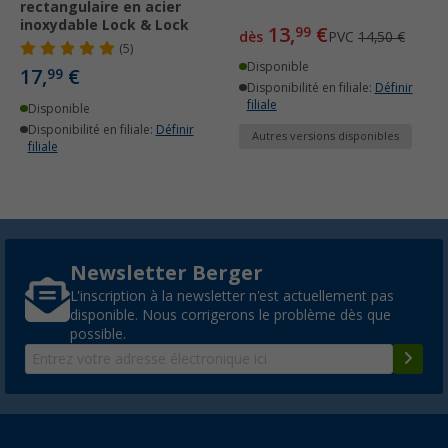
rectangulaire en acier
inoxydable Lock & Lock
13,
€
99
dès
PVC
14,50 €
(5)
Disponible
17,
€
99
Disponibilité en filiale:
Définir
filiale
Disponible
Disponibilité en filiale:
Définir
Autres versions disponibles
filiale
Newsletter Berger
L'inscription à la newsletter n'est actuellement pas
disponible. Nous corrigerons le problème dès que
possible.