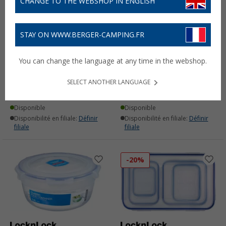
CHANGE TO THE WEBSHOP IN ENGLISH
STAY ON WWW.BERGER-CAMPING.FR
Set 5 pcs. Classic Box
Boîte fraîcheur 800 ml
You can change the language at any time in the webshop.
Lock & Lock
Lock & Lock
(10)
(3)
SELECT ANOTHER LANGUAGE
23,
€
7,
€
99
99
PVC
29,99 €
PVC
8,99 €
Disponible
Disponible
Disponibilité en filiale:
Définir
Disponibilité en filiale:
Définir
filiale
filiale
-20%