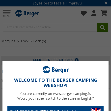
Soyez prêts face à l'imprévu
Marques
Lock & Lock
(6)
AFFICHER LES FILTRES
LOCK & LOCK
WELCOME TO THE BERGER CAMPING
Trier par :
WEBSHOP!
You are currently on www.berger-camping.fr.
Would you rather switch to the store in English?
-20%
-11%