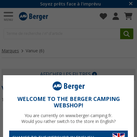
Soyez prêts face à l'imprévu
Marques
Vanue
(6)
AFFICHER LES FILTRES
VANUE
WELCOME TO THE BERGER CAMPING
Trier par :
WEBSHOP!
You are currently on www.berger-camping.fr.
Would you rather switch to the store in English?