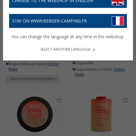
CHANGE TO THE WEBSHOP IN ENGLISH
STAY ON WWW.BERGER-CAMPING.FR
Panneau isolant Insulate
Panneau isolation
You can change the language at any time in the webshop.
Vanue
acoustique 2 mm Mute
Vanue
99,
€
99
dès
SELECT ANOTHER LANGUAGE
7,
€
99
Disponible
Disponible
Disponibilité en filiale:
Définir
filiale
Disponibilité en filiale:
Définir
filiale
Autres versions disponibles