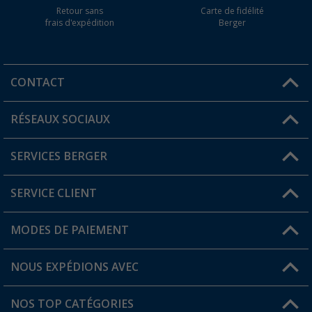
Retour sans
Carte de fidélité
frais d'expédition
Berger
CONTACT
RÉSEAUX SOCIAUX
Une question ?
SERVICES BERGER
Trouver une magasin
SERVICE CLIENT
Devenir revendeur
Mon compte
MODES DE PAIEMENT
FAQ et contact
Favoris
Informations sur l'expédition
NOUS EXPÉDIONS AVEC
Carte de fidélité Berger
Retour de marchandises
NOS TOP CATÉGORIES