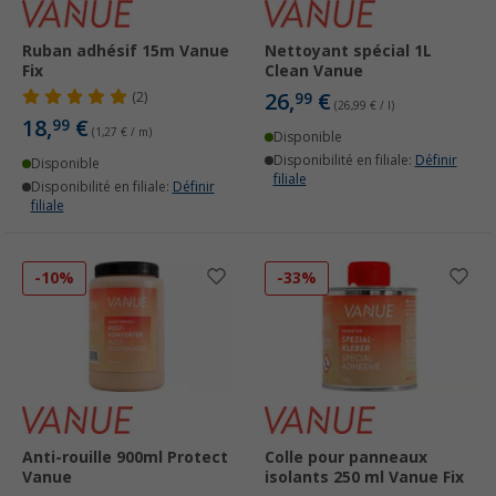
Ruban adhésif 15m Vanue
Nettoyant spécial 1L
Fix
Clean Vanue
26,
€
(2)
99
(26,99 € / l)
18,
€
99
(1,27 € / m)
Disponible
Disponibilité en filiale:
Définir
Disponible
filiale
Disponibilité en filiale:
Définir
filiale
-10%
-33%
Anti-rouille 900ml Protect
Colle pour panneaux
Vanue
isolants 250 ml Vanue Fix