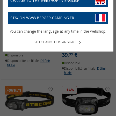
CHANGE TO THE WEBSHOP IN ENGLISH
STAY ON WWW.BERGER-CAMPING.FR
Lampe de camping
Lampe frontale Nitecore
You can change the language at any time in the webshop.
Nitecore LR 40 Powerbank
HA15 UHE avec lumière
blanche et rouge, 400
(1)
SELECT ANOTHER LANGUAGE
lumens, batterie NL1411R
26,
€
99
dès
PVC
31,95 €
incluse
39,
€
99
Disponible
Disponibilité en filiale:
Définir
Disponible
filiale
Disponibilité en filiale:
Définir
filiale
-14%