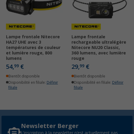
Lampe frontale Nitecore
Lampe frontale
HA27 UHE avec 3
rechargeable ultralégère
températures de couleur
Nitecore NU20 Classic,
et lumière rouge, 800
360 lumens, avec lumière
lumens
rouge
54,
€
29,
€
99
99
Bientôt disponible
Bientôt disponible
Disponibilité en filiale:
Définir
Disponibilité en filiale:
Définir
filiale
filiale
Newsletter Berger
L'inscription à la newsletter n'est actuellement pas