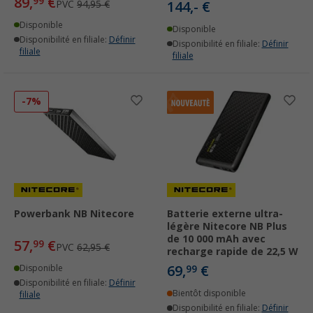
89,
€
99
PVC
94,95 €
144,- €
Disponible
Disponible
Disponibilité en filiale:
Définir
Disponibilité en filiale:
Définir
filiale
filiale
-7%
Powerbank NB Nitecore
Batterie externe ultra-
légère Nitecore NB Plus
de 10 000 mAh avec
57,
€
99
PVC
62,95 €
recharge rapide de 22,5 W
69,
€
Disponible
99
Disponibilité en filiale:
Définir
Bientôt disponible
filiale
Disponibilité en filiale:
Définir