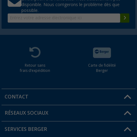
disponible. Nous corrigerons le problème dès que
possible.
Retour sans
Carte de fidélité
frais d'expédition
Berger
CONTACT
RÉSEAUX SOCIAUX
Une question ?
SERVICES BERGER
Trouver une magasin