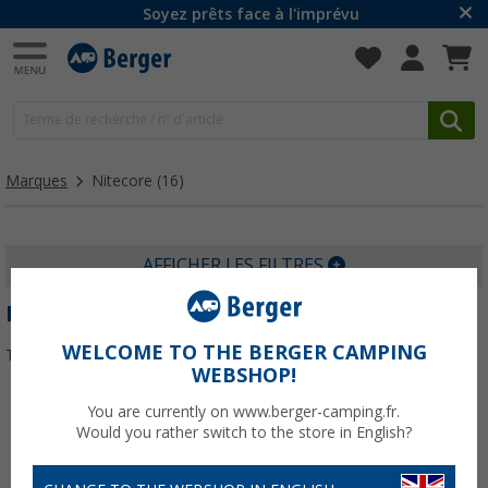
Soyez prêts face à l'imprévu
Marques
Nitecore
(16)
AFFICHER LES FILTRES
NITECORE
WELCOME TO THE BERGER CAMPING
Trier par :
WEBSHOP!
You are currently on www.berger-camping.fr.
Would you rather switch to the store in English?
-15%