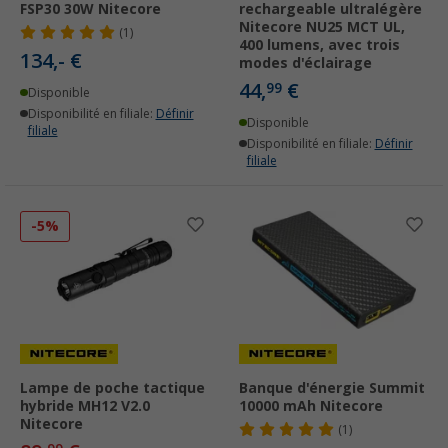
FSP30 30W Nitecore
rechargeable ultralégère
Nitecore NU25 MCT UL,
(1)
400 lumens, avec trois
134,- €
modes d'éclairage
44,
€
99
Disponible
Disponibilité en filiale:
Définir
Disponible
filiale
Disponibilité en filiale:
Définir
filiale
-5%
Lampe de poche tactique
Banque d'énergie Summit
hybride MH12 V2.0
10000 mAh Nitecore
Nitecore
(1)