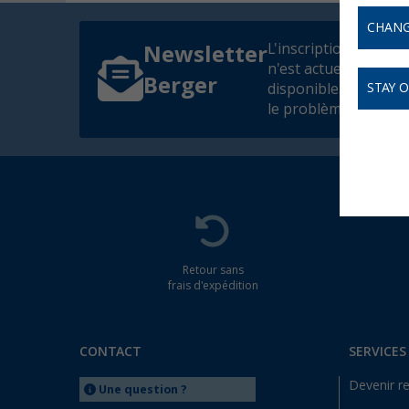
CHANG
L'inscription à la ne
Newsletter
n'est actuellement p
Berger
disponible. Nous co
STAY 
le problème dès que 
Retour sans
frais d'expédition
CONTACT
SERVICES
Devenir r
Une question ?