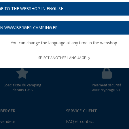
E TO THE WEBSHOP IN ENGLISH
wsletter
as
rrigerons
ON WWW.BERGER-CAMPING.FR
possible.
You can change the language at any time in the webshop.
SELECT ANOTHER LANGUAGE
Spécialiste du camping
Paiement sécurisé
depuis 1958
avec cryptage SSL
 BERGER
SERVICE CLIENT
evendeur
FAQ et contact