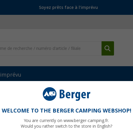
Soyez prêts face à l'imprévu
l'imprévu
WELCOME TO THE BERGER CAMPING WEBSHOP!
LEY
You are currently on www.berger-camping.fr.
Would you rather switch to the store in English?