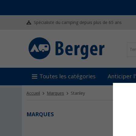
Spécialiste du camping depuis plus de 65 ans
Toutes les catégories
Anticiper 
Accueil
Marques
Stanley
MARQUES
STAN