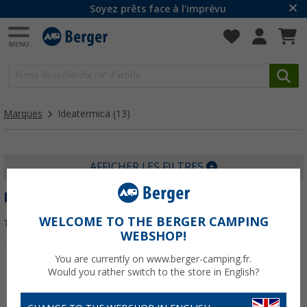
Soyez prêts face à l'imprévu
Marques
Ideatermica
(13)
AFFICHER LES FILTRES
IDEATERMICA
WELCOME TO THE BERGER CAMPING
Trier par :
WEBSHOP!
You are currently on www.berger-camping.fr.
Would you rather switch to the store in English?
-27%