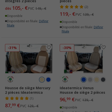
intégrés 2 pièces
pièces
105,- €
(2)
dès
PVC
149,- €
119,- €
PVC
139,- €
Disponible
Disponibilité en filiale:
Définir
Disponible
filiale
Disponibilité en filiale:
Définir
filiale
-31%
-30%
Housse de siège Mercury
Ideatermica Venus
2 pièces Ideatermica
Housse de siège 2 pièces
96,
€
(1)
99
PVC
139,- €
87,
€
99
PVC
129,- €
Disponible