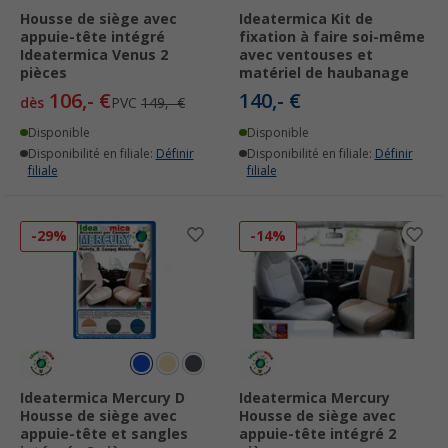
Housse de siège avec
Ideatermica Kit de
appuie-tête intégré
fixation à faire soi-même
Ideatermica Venus 2
avec ventouses et
pièces
matériel de haubanage
106,- €
140,- €
dès
PVC
149,- €
Disponible
Disponible
Disponibilité en filiale:
Définir
Disponibilité en filiale:
Définir
filiale
filiale
-29%
-14%
Ideatermica Mercury D
Ideatermica Mercury
Housse de siège avec
Housse de siège avec
appuie-tête et sangles
appuie-tête intégré 2