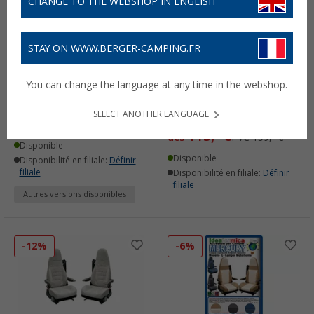
CHANGE TO THE WEBSHOP IN ENGLISH
STAY ON WWW.BERGER-CAMPING.FR
Ideatermica Store
Ideatermica Venus D
You can change the language at any time in the webshop.
thermique d'intérieur
Housse de siège avec
avec aimants pour
appuie-tête et sangles
SELECT ANOTHER LANGUAGE
intégrés 2 pièces
142,- €
dès
115,- €
dès
PVC
159,- €
Disponible
Disponible
Disponibilité en filiale:
Définir
filiale
Disponibilité en filiale:
Définir
filiale
Autres versions disponibles
-12%
-6%