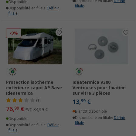
Disponibilité en filiale:
Définir
Disponible
filiale
Disponibilité en filiale:
Définir
filiale
-9%
Protection isotherme
Ideatermica V300
extérieure capot AP Base
Ventouses pour fixation
Ideatermica
sur vitre 3 pièces
13,
€
(1)
99
76,
€
99
PVC
84,99 €
Bientôt disponible
Disponibilité en filiale:
Définir
Disponible
filiale
Disponibilité en filiale:
Définir
filiale