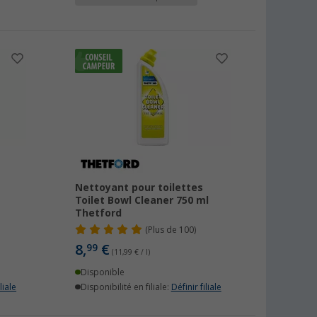
Nettoyant pour toilettes
Toilet Bowl Cleaner 750 ml
Thetford
(
Plus de
100)
8,
€
99
(11,99 € / l)
Disponible
liale
Disponibilité en filiale:
Définir filiale