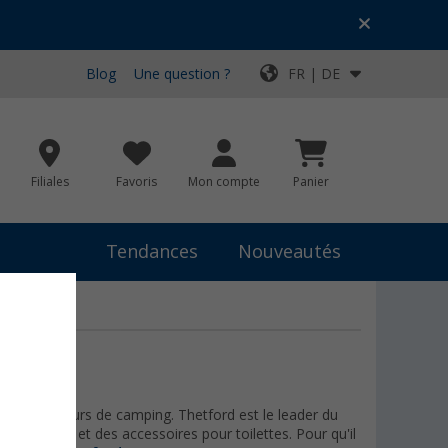
Blog
Une question ?
FR | DE
Filiales
Favoris
Mon compte
Panier
Tendances
Nouveautés
s aux amateurs de camping. Thetford est le leader du
de cuisine et des accessoires pour toilettes. Pour qu'il