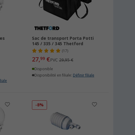
tes
Sac de transport Porta Potti
145 / 335 / 345 Thetford
(17)
27,
€
99
PVC
29,95 €
Disponible
Disponibilité en filiale:
Définir filiale
liale
-8%