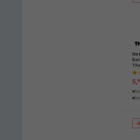
Neuenburg am Rhein (61)
Neumarkt (46)
Neustadt Dosse (26)
Neustrelitz (46)
Nieuwegein (NL) (40)
Nieuwerkerk (NL) (31)
Net
Bat
Nottuln (37)
The
Nürnberg (42)
Oberhausen (49)
5,
9
Offenburg (39)
Di
Osnabrück (41)
Dis
Overath (38)
Paderborn (30)
Pfullingen (35)
-
Quickborn (23)
Rennes (FR) (19)