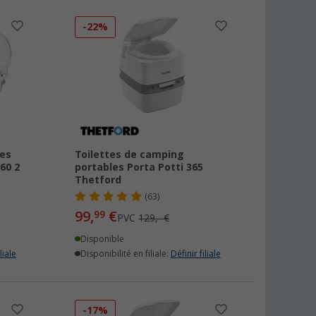
-22%
tes
Toilettes de camping
60 2
portables Porta Potti 365
Thetford
(63)
99,
€
99
PVC
129,- €
Disponible
liale
Disponibilité en filiale:
Définir filiale
-17%