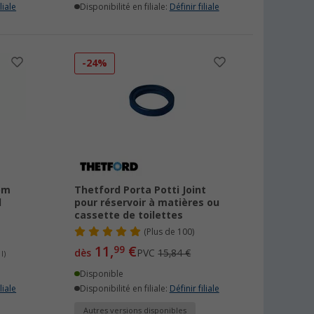
liale
Disponibilité en filiale:
Définir filiale
-24%
em
Thetford Porta Potti Joint
l
pour réservoir à matières ou
cassette de toilettes
(
Plus de
100)
11,
€
99
dès
PVC
15,84 €
l)
Disponible
liale
Disponibilité en filiale:
Définir filiale
Autres versions disponibles