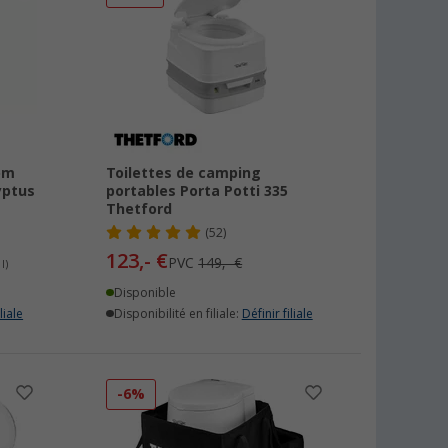
em
Toilettes de camping
yptus
portables Porta Potti 335
Thetford
(52)
123,- €
PVC
149,- €
l)
Disponible
liale
Disponibilité en filiale:
Définir filiale
-6%