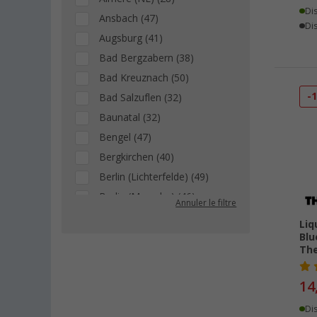
Di
Ansbach (47)
Dis
Augsburg (41)
Bad Bergzabern (38)
Bad Kreuznach (50)
-
Bad Salzuflen (32)
Baunatal (32)
Bengel (47)
Bergkirchen (40)
Berlin (Lichterfelde) (49)
Berlin (Marzahn) (46)
Annuler le filtre
Berlin (Tegel) (45)
Liq
Bielefeld (40)
Blu
The
Bindlach (24)
Bischofsheim (40)
14
Bocholt (40)
Di
Bordeaux (FR) (21)