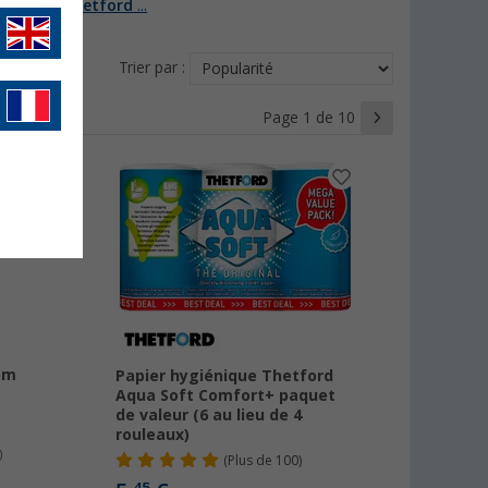
 plus sur
Thetford
...
Trier par :
Page 1 de 10
em
Papier hygiénique Thetford
Aqua Soft Comfort+ paquet
de valeur (6 au lieu de 4
rouleaux)
)
(
Plus de
100)