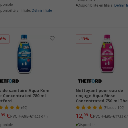
sponible
Disponibilité en filiale:
Définir fi
ponibilité en filiale:
Définir filiale
16%
-13%
uide sanitaire Aqua Kem
Nettoyant pour eau de
e Concentrated 780 ml
rinçage Aqua Rinse
tford
Concentrated 750 ml The
(69)
(
Plus de
100)
,
€
12,
€
99
99
PVC
17,95 €
PVC
14,95 €
(19,22 € / l)
(17,32 € / 
sponible
Disponible