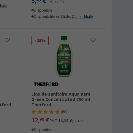
5,
€
45
(0,91 € / ST)
liale
Disponible
Disponibilité en filiale:
Définir filiale
-23%
Liquide sanitaire Aqua Kem
Green Concentrated 750 ml
tford
Thetford
(60)
12,
€
99
PVC
16,95 €
l)
(17,32 € / l)
Disponible