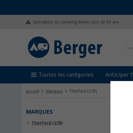
Spécialiste du camping depuis plus de 65 ans
Toutes les catégories
Anticiper 
Accueil
Marques
Thetford
(278)
MARQUES
THET
Thetford (278)
Depuis pl
marché de