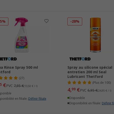
15%
-28%
a Rinse Spray 500 ml
Spray au silicone spécial
tford
entretien 200 ml Seal
Lubricant Thetford
(27)
(
Plus de
100)
€
5
PVC
7,95 €
(13,50 € / l)
4,
€
99
PVC
6,95 €
(24,95 € / l)
sponible
Disponible
ponibilité en filiale:
Définir filiale
Disponibilité en filiale:
Définir fi