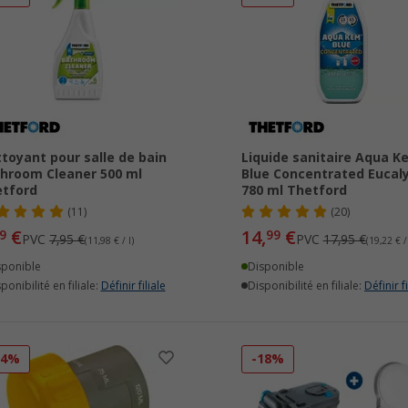
toyant pour salle de bain
Liquide sanitaire Aqua K
hroom Cleaner 500 ml
Blue Concentrated Eucal
tford
780 ml Thetford
(11)
(20)
€
14,
€
9
99
PVC
7,95 €
PVC
17,95 €
(11,98 € / l)
(19,22 € / 
sponible
Disponible
ponibilité en filiale:
Définir filiale
Disponibilité en filiale:
Définir fi
24%
-18%