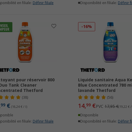
ponibilité en filiale:
Définir filiale
Disponibilité en filiale:
Définir fi
-16%
toyant pour réservoir 800
Liquide sanitaire Aqua K
Duo Tank Cleaner
Blue Concentrated 780 m
centrated Thetford
lavande Thetford
(38)
(56)
,
€
14,
€
99
99
PVC
17,95 €
(16,24 € / l)
(19,22 € / 
sponible
Disponible
ponibilité en filiale:
Définir filiale
Disponibilité en filiale:
Définir fi