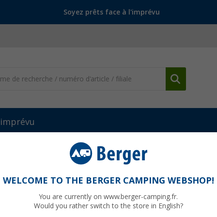
Soyez prêts face à l'imprévu
l'imprévu
WELCOME TO THE BERGER CAMPING WEBSHOP!
FORD
You are currently on www.berger-camping.fr.
us de 40 ans, l'entreprise néerlandaise propose des vacances simple
Would you rather switch to the store in English?
s systèmes de toilettes mobiles, des réfrigérateurs, des équipements 