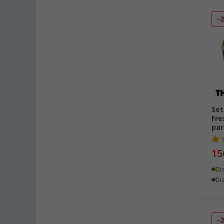
Kesselsdorf (34)
-
Kiel (43)
Klagenfurt (31)
Klettgau / Erzingen (42)
Kolbermoor (34)
Leipzig - Wiedemar (36)
Leverkusen (44)
Set
Linz/Traun (AT) (34)
Fre
Losheim (39)
par
Lyon (FR) (24)
15
Magdeburg (41)
Moormerland (40)
Di
Dis
Möser (41)
Mülheim an der Ruhr (28)
Mülheim-Kärlich (50)
-
Neu-Ulm (43)