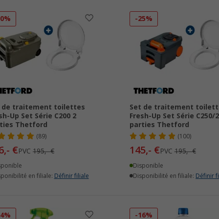
20%
-25%
 de traitement toilettes
Set de traitement toilet
sh-Up Set Série C200 2
Fresh-Up Set Série C250/2
ties Thetford
parties Thetford
(89)
(100)
6,- €
145,- €
PVC
195,- €
PVC
195,- €
sponible
Disponible
ponibilité en filiale:
Définir filiale
Disponibilité en filiale:
Définir fi
24%
-16%