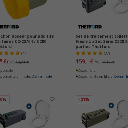
chon doseur pour additifs
Set de traitement toilet
itaires C2/C3/C4 / C200
Fresh-Up Set Série C220 2
tford
parties Thetford
(44)
(37)
€
159,- €
9
PVC
13,31 €
PVC
195,- €
sponible
Disponible
ponibilité en filiale:
Définir filiale
Disponibilité en filiale:
Définir fi
20%
-21%