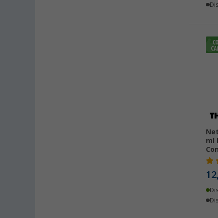
Dis
Braunschweig (39)
Buchholz (37)
Chartres (FR) (11)
Coburg / Dörfles-Esbach (30)
Cottbus (29)
Cuxhaven (26)
Deggendorf (45)
Dettingen unter Teck (34)
Dornbirn (AT) (36)
Net
Eisenach (28)
ml 
Ellingen (30)
Con
Erfurt (30)
12
Eriskirch (48)
Frankfurt am Main (42)
Di
Dis
Freiburg (40)
Fulda (28)