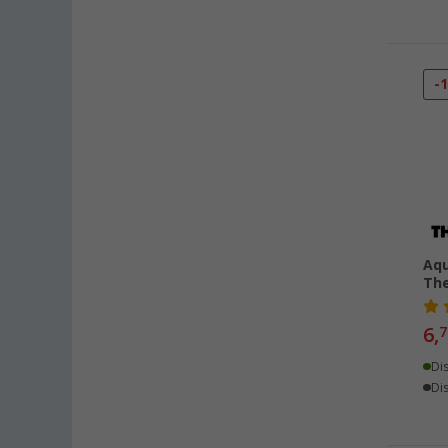
Gera (34)
Gießen (37)
Grafenau (30)
-
Göttingen (47)
Gütersloh (42)
Hamburg (42)
Hannover (35)
Heide (41)
Heidelberg (38)
Aqu
Heiligenhafen (37)
The
Heiligenzimmern (41)
6,
7
Herten (29)
Hooksiel (29)
Di
Dis
Isny im Allgäu (47)
Kaiserslautern (39)
Kerpen (38)