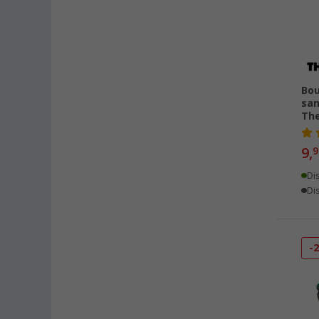
Rheinbach (40)
Saarbrücken (35)
Salzburg (AT) (29)
Schongau (19)
Bou
Schwelm (40)
san
The
Siegen (40)
Stuhr / Groß-Mackenstedt
9,
9
(41)
Stuttgart (36)
Di
Trier (45)
Dis
Unterhaching (43)
Upgant-Schott (41)
-
Viernheim (44)
Waiblingen (40)
Waldstetten (29)
Warendorf (43)