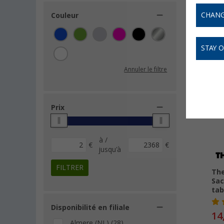
en soit t
CHANG
Couleur
STAY 
Annuler le filtre
-
Prix
à /
€
€
jusqu'à
FILTRER
The
Sac
tab
Disponibilité en filiale
14
Almere (NL) (28)