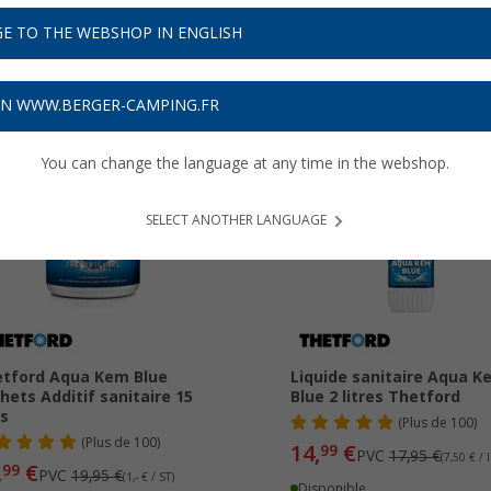
oujours ainsi, le fabricant s'efforce d'évoluer en permanence.
En savoir
E TO THE WEBSHOP IN ENGLISH
ON WWW.BERGER-CAMPING.FR
You can change the language at any time in the webshop.
24%
-16%
SELECT ANOTHER LANGUAGE
tford Aqua Kem Blue
Liquide sanitaire Aqua K
hets Additif sanitaire 15
Blue 2 litres Thetford
s
(
Plus de
100)
(
Plus de
100)
14,
€
99
PVC
17,95 €
(7,50 € / l
,
€
99
PVC
19,95 €
(1,- € / ST)
Disponible