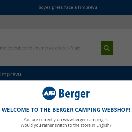
Soyez prêts face à l'imprévu
l'imprévu
WELCOME TO THE BERGER CAMPING WEBSHOP!
LE
You are currently on www.berger-camping.fr.
Would you rather switch to the store in English?