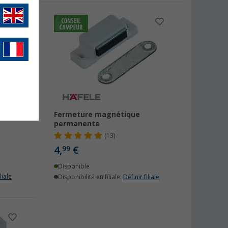
eau
Fermeture magnétique
permanente
(13)
4,
€
99
Disponible
liale
Disponibilité en filiale:
Définir filiale