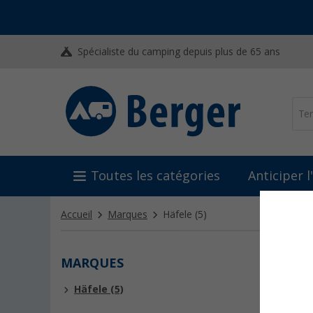
Spécialiste du camping depuis plus de 65 ans
Toutes les catégories
Anticiper 
Accueil
Marques
Häfele
(5)
MARQUES
HÄFE
Häfele (5)