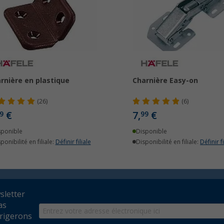
rnière en plastique
Charnière Easy-on
(26)
(6)
€
7,
€
9
99
sponible
Disponible
ponibilité en filiale:
Définir filiale
Disponibilité en filiale:
Définir fi
wsletter
as
rrigerons