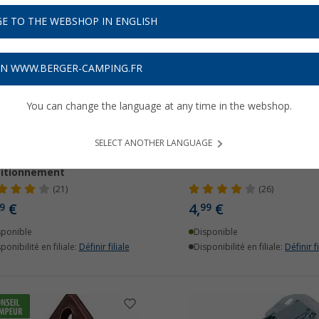
E TO THE WEBSHOP IN ENGLISH
ON WWW.BERGER-CAMPING.FR
You can change the language at any time in the webshop.
SELECT ANOTHER LANGUAGE
port de ressort à haut
Loqueteau à double roul
itionnement
(21)
(26)
€
4,
€
9
99
sponible
Disponible
ponibilité en filiale:
Définir filiale
Disponibilité en filiale:
Définir fi