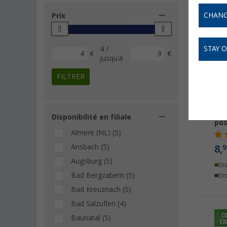
CHANG
Prix
à /
STAY 
€
€
jusqu'à
FILTRER
Sup
Disponibilité en filiale
pos
Almere (NL) (5)
Ansbach (5)
8,
9
Augsburg (5)
Di
Bad Bergzabern (5)
Dis
Bad Kreuznach (5)
Bad Salzuflen (4)
Baunatal (5)