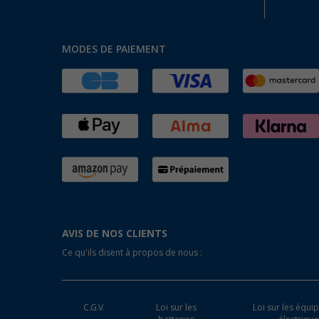
Hannover (5)
Heide (5)
Heidelberg (5)
MODES DE PAIEMENT
Heiligenhafen (5)
Heiligenzimmern (5)
Herten (5)
Hooksiel (5)
Isny im Allgäu (5)
Kaiserslautern (5)
Kerpen (5)
Kesselsdorf (5)
Kiel (5)
AVIS DE NOS CLIENTS
Klagenfurt (5)
Ce qu'ils disent à propos de nous :
Klettgau / Erzingen (5)
Kolbermoor (5)
Leipzig - Wiedemar (5)
C.G.V.
Loi sur les
Loi sur les équ