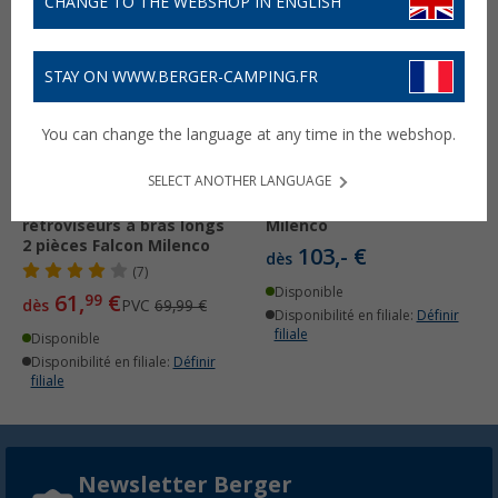
CHANGE TO THE WEBSHOP IN ENGLISH
STAY ON WWW.BERGER-CAMPING.FR
You can change the language at any time in the webshop.
Caches de rétroviseurs
Protection pour
pour Fiat Ducato,
rétroviseur pour Fiat
SELECT ANOTHER LANGUAGE
Peugeot Boxer et Citroen
Ducato, Peugeot Boxer et
Relay à.p.d. 2007 avec
Citroen Relay 2 pièces
rétroviseurs à bras longs
Milenco
2 pièces Falcon Milenco
103,- €
dès
(7)
Disponible
61,
€
99
dès
PVC
69,99 €
Disponibilité en filiale:
Définir
filiale
Disponible
Disponibilité en filiale:
Définir
filiale
Newsletter Berger