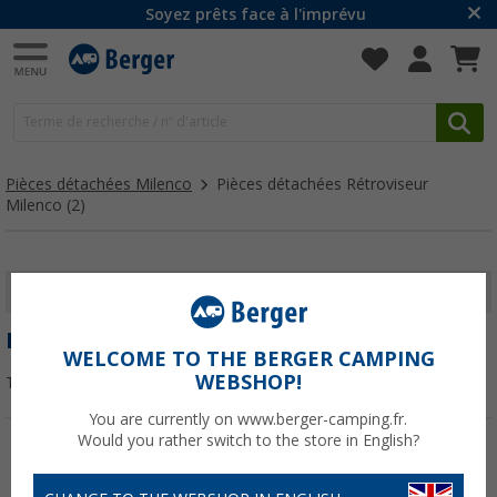
Soyez prêts face à l'imprévu
Pièces détachées Milenco
Pièces détachées Rétroviseur
Milenco
(2)
AFFICHER LES FILTRES
PIÈCES DÉTACHÉES RÉTROVISEUR MILENCO
WELCOME TO THE BERGER CAMPING
WEBSHOP!
Trier par :
You are currently on www.berger-camping.fr.
Would you rather switch to the store in English?
-11%