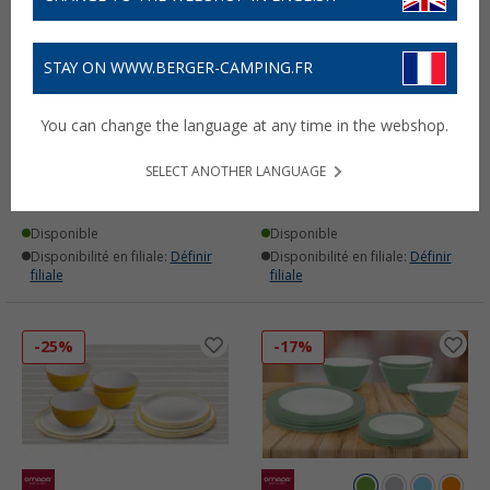
STAY ON WWW.BERGER-CAMPING.FR
Gobelet 250 ml set de 4
Boîte à pain ronde 1,8
You can change the language at any time in the webshop.
Sanaliving Omada
litres Omada
(2)
(1)
SELECT ANOTHER LANGUAGE
9,
€
10,
€
99
99
PVC
12,90 €
Disponible
Disponible
Disponibilité en filiale:
Définir
Disponibilité en filiale:
Définir
filiale
filiale
-25%
-17%