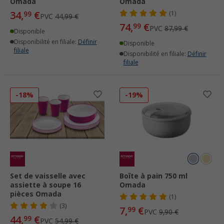
Omada
Omada
34,
€
99
(1)
PVC
44,99 €
74,
€
99
PVC
87,99 €
Disponible
Disponibilité en filiale:
Définir
Disponible
filiale
Disponibilité en filiale:
Définir
filiale
-18%
-19%
Set de vaisselle avec
Boîte à pain 750 ml
assiette à soupe 16
Omada
pièces Omada
(1)
(3)
7,
€
99
PVC
9,90 €
44,
€
99
PVC
54,99 €