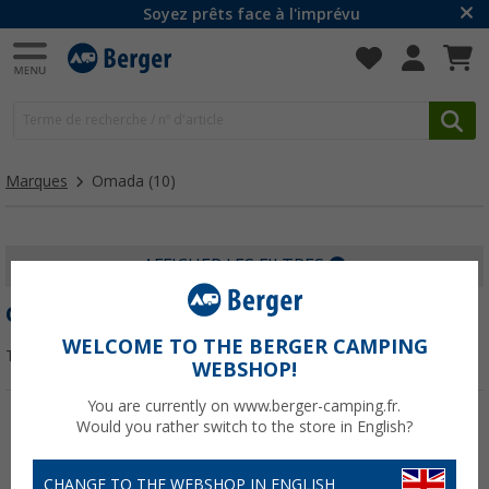
Soyez prêts face à l'imprévu
Marques
Omada
(10)
AFFICHER LES FILTRES
OMADA
WELCOME TO THE BERGER CAMPING
Trier par :
WEBSHOP!
You are currently on www.berger-camping.fr.
Would you rather switch to the store in English?
-14%
CHANGE TO THE WEBSHOP IN ENGLISH