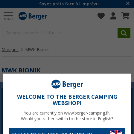
Soyez prêts face à l'imprévu
Marques
MWK Bionik
MWK BIONIK
WELCOME TO THE BERGER CAMPING
Newsletter Berger
WEBSHOP!
L'inscription à la newsletter n'est actuellement pas
disponible. Nous corrigerons le problème dès que
You are currently on www.berger-camping.fr.
possible.
Would you rather switch to the store in English?